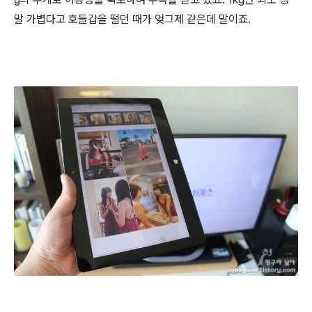
말 가볍다고 호들갑을 떨던 때가 엊그제 같은데 말이죠.