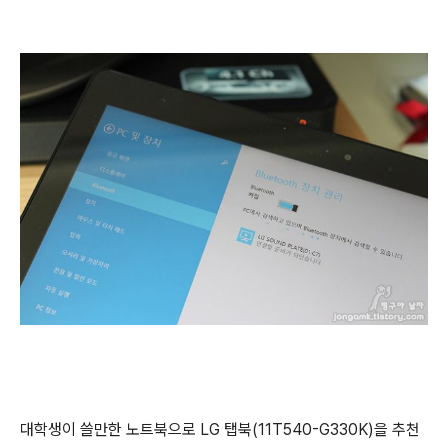
대학생이 쓸만한 노트북으로 LG 탭북(11T540-G330K)을 추천