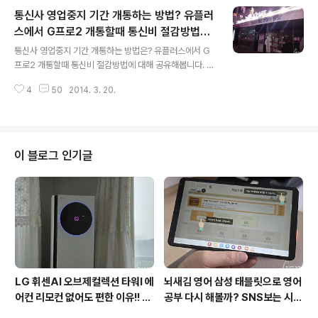
노트북입니다. 아내에게 선물하기로 했죠. 지난번에 탭북H
통신사 영업중지 기간 개통하는 방법? 유플러
160을 어찌나 만지작거리던지 마음이 짠 하더라구요. 아
내는 무제한 데이터 요금제를 사용하기 때문에 테더링을
스에서 G프로2 개통할때 통신비 절감방법
글 내용
해서 그램보다 더 가벼운 노트북 LG 탭북(11T540-G33
은?
통신사 영업중지 기간 개통하는 방법은? 유플러스에서 G
0K)은 껌딱지가 될 것 같아요. LG 탭북(11T540-G330
프로2 개통할때 통신비 절감방법에 대해 공유해봅니다. 통
K)을 가지고 다니면서 문서작업등 다양한 일을 할 수 있어
신사 영업중지 기간이 무려 45일이다보니 타격이 크겠지
좋아해요. 특히 930g의 무게 때문에 양보할 수 없다고 합
4
50
2014. 3. 20.
만 유플러스에서 G프로2, 홈서비스 상담만 해도 주는 선물
니다. LG 탭북..
을 주는 이벤트로 소비자는 좋지요.ㅋㅋ 더불어 통신비 절
감방법도 알아보았어요. 지난주에 어머니 핸드폰을 LG G
x로 교체해드렸거든요. 드디어 울 엄니도 스마트폰세대가
되신거죠. LG Gx는 유플러스 통신사에서만 사용할 수 있
이 블로그 인기글
는 모델이기도 하고 어머니가 유플러스를 사용하고 계셨기
때문에 훨씬 수월했어요. 덕분에 고생한 것은 아내죠.ㅋㅋ
어머님에게 스마트폰 사용법을 가르쳐드리느라~~ ㅋㅋ 지
금은 전화와 메세지 사용을 마스터 하셨답니다. ▲ 집에 오
자마자 LG Gx 열공중 ㅋㅋ 영업정지 기간에..
LG 휘센AI 오브제컬렉션 타워I 에
뇌새김 영어 삼성 태블릿으로 영어
어컨 리모컨 없어도 편한 이유!! 7
공부 다시 해볼까? SNS보는 시간
월 장마철 AI콜드프리로 실사용
줄여 성인영어회화 독학!!