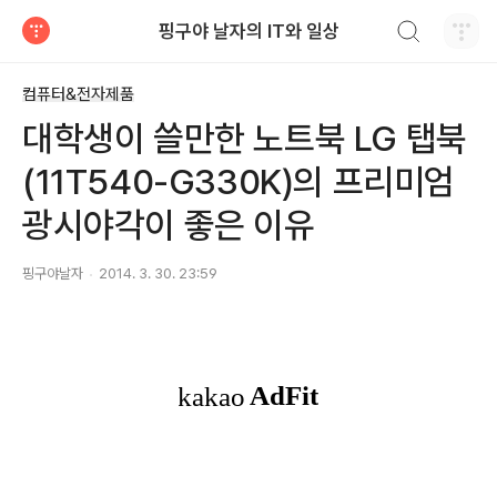
검색하기
핑구야 날자의 IT와 일상
티스토리
컴퓨터&전자제품
대학생이 쓸만한 노트북 LG 탭북
(11T540-G330K)의 프리미엄
광시야각이 좋은 이유
핑구야날자
2014. 3. 30. 23:59