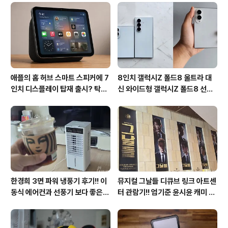
후기
애플의 홈 허브 스마트 스피커에 7
8인치 갤럭시Z 폴드8 울트라 대
인치 디스플레이 탑재 출시? 탁상
신 와이드형 갤럭시Z 폴드8 선
형과 벽걸이형에 완전 새로운 운영
택? 두 모델 프라이버시 디스플레
체제 적용!!
이 미제공!!
한경희 3면 파워 냉풍기 후기!! 이
뮤지컬 그날들 디큐브 링크 아트센
동식 에어컨과 선풍기 보다 좋은
터 관람기!! 엄기준 윤시윤 캐미 연
점도 있지만 단점도?
기력에 즐거웠던 하루(feat. 7월
KT 장기고객 초대드림)