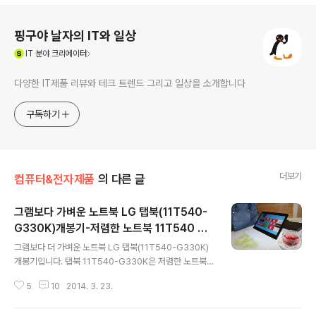
로그 정보
핑구야 날자의 IT와 일상
(새창열림)
IT
분야 크리에이터
다양한 IT제품 리뷰와 테크 트렌드 그리고 일상을 소개합니다
구독하기
더보기
컴퓨터&전자제품
의 다른 글
그램보다 가벼운 노트북 LG 탭북(11T540-
G330K)개봉기-저렴한 노트북 11T540 스
글 내용
펙과 가격 쓸만한가
그램보다 더 가벼운 노트북 LG 탭북(11T540-G330K)
개봉기입니다. 탭북 11T540-G330K은 저렴한 노트북
부담없는 노트북으로 쓸만할까요. 써보니 쓸만합니다. 지
5
10
2014. 3. 23.
난번 막내에게 사준 탭북H160보다는 사양이 떨어지지만
무게가 그램의 980g보다 무려 50g이나 가벼운 초슬림