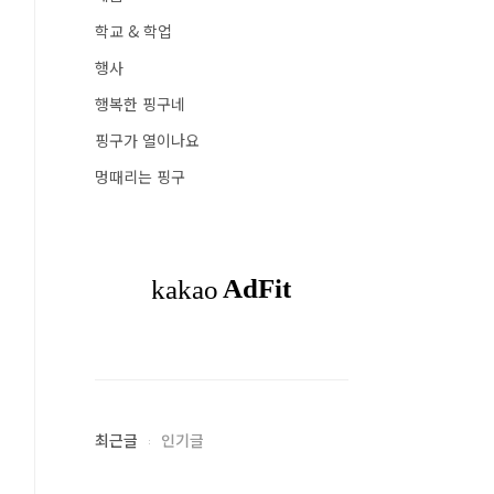
학교 & 학업
행사
행복한 핑구네
핑구가 열이나요
멍때리는 핑구
최근글
인기글