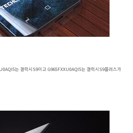
U0AQI5는 갤럭시S9이고 G965FXXU0AQI5는 갤럭시S9플러스가