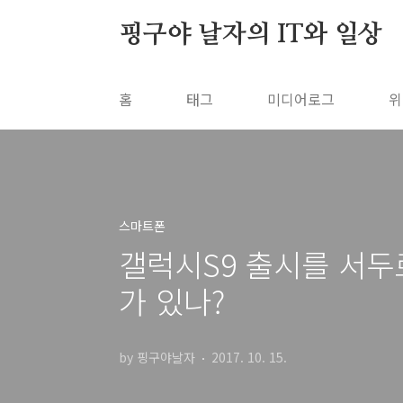
본문 바로가기
핑구야 날자의 IT와 일상
홈
태그
미디어로그
위
스마트폰
갤럭시S9 출시를 서두르
가 있나?
by 핑구야날자
2017. 10. 15.