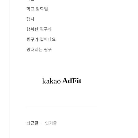
학교 & 학업
행사
행복한 핑구네
핑구가 열이나요
멍때리는 핑구
최근글
인기글