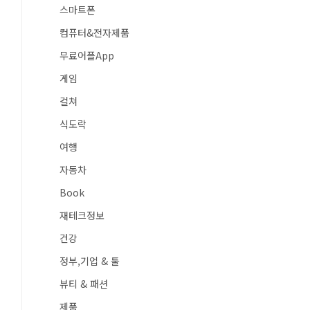
스마트폰
컴퓨터&전자제품
무료어플App
게임
컬쳐
식도락
여행
자동차
Book
재테크정보
건강
정부,기업 & 툴
뷰티 & 패션
제품