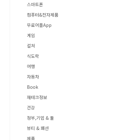
스마트폰
컴퓨터&전자제품
무료어플App
게임
컬쳐
식도락
여행
자동차
Book
재테크정보
건강
정부,기업 & 툴
뷰티 & 패션
제품