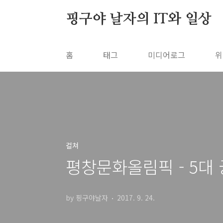
본문 바로가기
핑구야 날자의 IT와 일상
홈
태그
미디어로그
위
컬쳐
평창문화올림픽 - 5대
by 핑구야날자
2017. 9. 24.