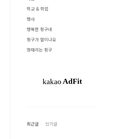
학교 & 학업
행사
행복한 핑구네
핑구가 열이나요
멍때리는 핑구
최근글
인기글