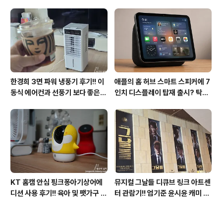
우11 프로도 저렴하게 직접 설치
택? 두 모델 프라이버시 디스플레
방법?(feat. vip-scdkeys)
이 미제공!!
한경희 3면 파워 냉풍기 후기!! 이
애플의 홈 허브 스마트 스피커에 7
동식 에어컨과 선풍기 보다 좋은
인치 디스플레이 탑재 출시? 탁상
점도 있지만 단점도?
형과 벽걸이형에 완전 새로운 운영
체제 적용!!
KT 홈캠 안심 핑크퐁아기상어에
뮤지컬 그날들 디큐브 링크 아트센
디션 사용 후기!! 육아 및 팻가구 그
터 관람기!! 엄기준 윤시윤 캐미 연
리고 부모님을 위해 한정출시 아기
기력에 즐거웠던 하루(feat. 7월
상어홈캠 어때!!
KT 장기고객 초대드림)