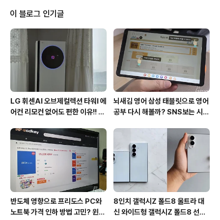
닥~~ㅋㅋ 그런데 평상시에는 로봇청소기 덕에 알콩달콩
보낼 시간이 좀 더 늘어나 좋아요. 똑똑한 녀석이 가족으로
이 블로그 인기글
된 게 집안 분위기를 바꿀 줄이야. 로봇청소기를 돌리기 전
에 거실만 청소하거나 안방을 빼고 청소를 시킬 수도 있어
효율적입니다. 스마트 씽큐(Smart ThinQ) 앱으로 로봇청
소기 LG 코드제로R9은 스마트폰과 연동해 사용하면 다양
한 기능을 활용해 더욱 편리하게 사..
LG 휘센AI 오브제컬렉션 타워I 에
뇌새김 영어 삼성 태블릿으로 영어
어컨 리모컨 없어도 편한 이유!! 7
공부 다시 해볼까? SNS보는 시간
월 장마철 AI콜드프리로 실사용
줄여 성인영어회화 독학!!
후기
반도체 영향으로 프리도스 PC와
8인치 갤럭시Z 폴드8 울트라 대
노트북 가격 인하 방법 고민? 윈도
신 와이드형 갤럭시Z 폴드8 선