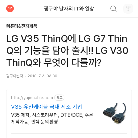
검색하기
핑구야 날자의 IT와 일상
티스토리
컴퓨터&전자제품
LG V35 ThinQ에 LG G7 Thin
Q의 기능을 담아 출시!! LG V30
ThinQ와 무엇이 다를까?
핑구야날자
2018. 7. 6. 06:30
http://yujincable.com
광고
V35 유진케이블 국내 제조 기업
V35 제작, 시스코라우터, DTE/DCE, 주문
제작가능, 견적 문의환영