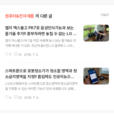
더보기
컴퓨터&전자제품
의 다른 글
엘지 엑스붐고 PK7로 음성인식기능과 보는
즐거움 추가!! 흥부자라면 놓칠 수 없는 LG 블
글 내용
루투스 스피커
엘지 엑스붐고 PK7을 직접 사용해 보니 보는 즐거움도 추
가해 색다른 거 있죠. 최근에 출시한 LG 블루투스 스피커
는 3가지 모델로 PK7, PK5, PK3입니다. 엑스붐고 라인업
7
16
2018. 7. 5.
의 성능과 사이즈는 PK7 > PK5 > PK3 순이며 PK3은
좀 더 기다려야 만나볼 수 있을 것 같아요. 엘지 엑스붐고
라인업의 가장 큰 특징 중에 하나는 영국의 대표 하이앤드
스마트폰으로 로봇청소기가 청소할 영역과 청
오디오 전문기업 메리디안의 음향기술을 적용한 것 입니
다. LG전자는 제품의 특징에 맞게 해외 명품 사운드 업체
소금지영역을 지정!! 흡입력도 인공지능으로
글 내용
들과 협업을 통해 사운드를 제공하고 있습니다. 스마트폰
스스로 판단
LG코드제로R9은 스마트폰으로 청소영역과 청소금지영역
과 TV에서도 그랬던 기억이 납니다. 그럼 어떤 매력이 있
을 지정할 수 있는 마이존 기능이 있어 유용합니다. 보통은
는지 한번 살펴 볼 까요. 영국 하이앤드 오디오 전문기업 메
알아서 청소하게 두는데 아주 가끔은 시간이 부족할 때가
리디안 영국의 오디오 전문기업 메르디안과 손발을 맞춘
6
22
2018. 7. 4.
있을 때가 있어요. 로봇청소기는 거실을 청소하고 우리는
것은 엘지 엑스붐고 ..
일단 옷이나 물건을 숨기며 순식간에 깔끔하게 만들죠. ㅋ
ㅋ 진짜 급할때는 아무래도 사람이 더 빠르기 때문에 후다