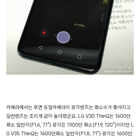
카메라에서는 후면 듀얼카메라의 광각렌즈는 화소수가 좋아지고
일반렌즈는 조리개 값이 높아졌군요. LG V30 ThinQ는 1600만
화소 일반각(F1.6, 71˚) 광각은 1300만 화소(F1.9, 120˚)이지만 L
G V35 ThinQ는 1600만화소 일반각(F1.8, 71˚) 광각은 1600만