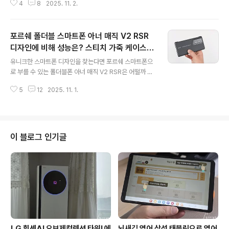
4
8
2025. 11. 2.
지 않았나 싶습니다. 물론 얼마 전에 변색 또는 탈색이라는
이슈가 있었는데 더 이상 확대되지 않는 모양입니다. 물론
디자인도 그렇지만 컬러에 대한 선호도 호불호가 있는 부
포르쉐 폴더블 스마트폰 아너 매직 V2 RSR
분이라 올해 출시한 아이폰의 컬러가 마음에 들지 않았다
면 아이폰18 프로 맥스를 기다려 보는 것도 괜찮을 것 같습
디자인에 비해 성능은? 스티치 가죽 케이스는
글 내용
니다. 그러고 보면 스마트폰은 디자인과 컬러가 선택의 기
내구성 의문
유니크한 스마트폰 디자인을 찾는다면 포르쉐 스마트폰으
준에서 중요한 부분을 차지한다는 것을 증명한 셈이죠. 인
로 부를 수 있는 폴더블폰 아너 매직 V2 RSR은 어떨까 싶
공지능과 카메라의 추가 기능 그리고 번역기능에서 다소
네요. 작년에 출시한 중국폰이기는 하지만 포르쉐 디자인
아쉬운 부분이 있었기 때문입니다. 아이폰18 프로 컬러 세
5
12
2025. 11. 1.
으로 눈 길을 한번 줄만 하네요. 물론 포르쉐 디자인이라고
가지 아이폰 17 프로는 지난달 실..
해고 호불호가 있기 때문에 마음에 안들 수도 있겠죠. 물론
중국폰이라 국내에서 구매하기 어렵지만 이런 폰도 있구나
생각하면 될 듯합니다. 또 하나 국내에서 구매할 수 있다고
해도 중국폰은 막연하게 개인정보 수집의 불안이나 A/S를
이 블로그 인기글
쉽게 받을 수 없다는 불만도 있어 실제 구매는 여러 가지로
어려운 일이겠죠. 그럼 포르쉐 디자인으로 만든 중국폰 아
너 매직 V2 RSR은 어떤 디자인과 특징이 있는지 가볍게
살펴보도록 하겠습니다. 독특한 폴더블폰 디자인을 찾는다
면 스마트폰을 사용해도 이왕..
LG 휘센AI 오브제컬렉션 타워I 에
뇌새김 영어 삼성 태블릿으로 영어