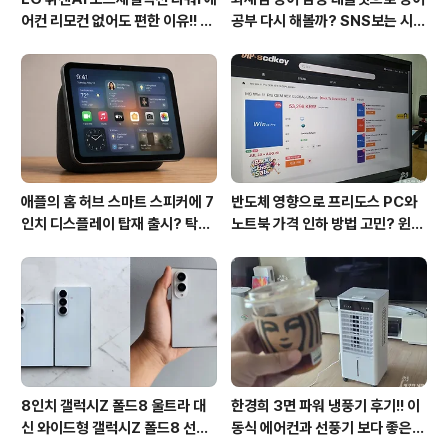
어컨 리모컨 없어도 편한 이유!! 7
공부 다시 해볼까? SNS보는 시간
월 장마철 AI콜드프리로 실사용
줄여 성인영어회화 독학!!
후기
애플의 홈 허브 스마트 스피커에 7
반도체 영향으로 프리도스 PC와
인치 디스플레이 탑재 출시? 탁상
노트북 가격 인하 방법 고민? 윈도
형과 벽걸이형에 완전 새로운 운영
우11 프로도 저렴하게 직접 설치
체제 적용!!
방법?(feat. vip-scdkeys)
8인치 갤럭시Z 폴드8 울트라 대
한경희 3면 파워 냉풍기 후기!! 이
신 와이드형 갤럭시Z 폴드8 선
동식 에어컨과 선풍기 보다 좋은