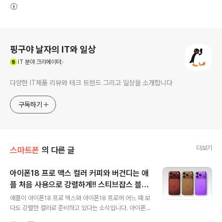
(새창열림)
로그 정보
핑구야 날자의 IT와 일상
(새창열림)
IT
분야 크리에이터
다양한 IT제품 리뷰와 테크 트렌드 그리고 일상을 소개합니다
구독하기
더보기
스마트폰
의 다른 글
아이폰18 프로 맥스 컬러 커피와 버건디는 애
플 처음 사용으로 강렬하게!! 스티브잡스 블랙
글 내용
터틀넥 셔츠의 기억은?
애플이 아이폰18 프로 맥스와 아이폰18 프로에 어느 때 보
다도 강렬한 컬러로 준비하고 있다는 소식입니다. 아이폰1
7 시리즈의 역대급 실적에도 컬러 베리에이션이 한몫을 하