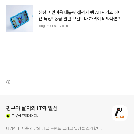
삼성 어린이용 태블릿 갤럭시 탭 A11+ 키즈 에디
션 특징!! 동급 일반 모델보다 가격이 비싸다면?
jongamk.tistory.com
(새창열림)
로그 정보
핑구야 날자의 IT와 일상
(새창열림)
IT
분야 크리에이터
다양한 IT제품 리뷰와 테크 트렌드 그리고 일상을 소개합니다