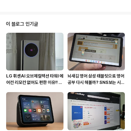
스 스마트안경 최근 공개된 삼성전자의 스마트안경 갤럭
의 장점과 단점을 비교해 방법을 찾아보면 어떨까 싶습니
시..
다. 물론 고가 스마트폰이 대부분의 혁신적인 기능을 탑재
하지만 실제 알고 있는 것과 달리 전 세계 대다수의 사람들
은 중저가 및 보급형 기기를 사용하고 있습니다. 삼성전자
이 블로그 인기글
가 보급형 모델 갤럭시 A37을 출시하면서 카메라 성능과
전반적인 속도 그리고 배터리 수명과 같은 중요한 부분에
서 얼마나 업그레이드를 했는지 살펴보도록 하겠습니다.
삼성 갤럭시 A37 후면 디자인 삼성 보급형 스마트폰 갤럭
시A37은 일반 사용자들이 중급 스마트폰에서 ..
LG 휘센AI 오브제컬렉션 타워I 에
뇌새김 영어 삼성 태블릿으로 영어
어컨 리모컨 없어도 편한 이유!! 7
공부 다시 해볼까? SNS보는 시간
월 장마철 AI콜드프리로 실사용
줄여 성인영어회화 독학!!
후기