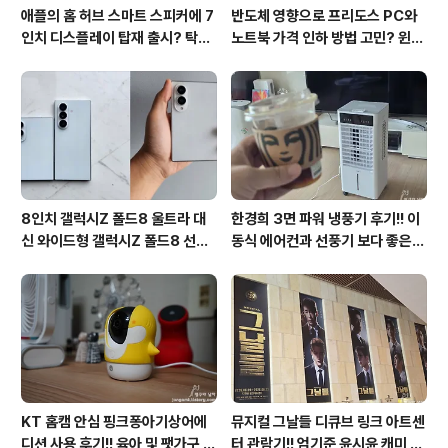
애플의 홈 허브 스마트 스피커에 7
반도체 영향으로 프리도스 PC와
인치 디스플레이 탑재 출시? 탁상
노트북 가격 인하 방법 고민? 윈도
형과 벽걸이형에 완전 새로운 운영
우11 프로도 저렴하게 직접 설치
체제 적용!!
방법?(feat. vip-scdkeys)
8인치 갤럭시Z 폴드8 울트라 대
한경희 3면 파워 냉풍기 후기!! 이
신 와이드형 갤럭시Z 폴드8 선
동식 에어컨과 선풍기 보다 좋은
택? 두 모델 프라이버시 디스플레
점도 있지만 단점도?
이 미제공!!
KT 홈캠 안심 핑크퐁아기상어에
뮤지컬 그날들 디큐브 링크 아트센
디션 사용 후기!! 육아 및 팻가구 그
터 관람기!! 엄기준 윤시윤 캐미 연