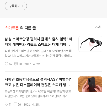
구독하기
더보기
스마트폰
의 다른 글
삼성 스마트안경 갤럭시 글래스 출시 임박!! 메
타의 레이벤과 격돌로 스마트폰 대체 디바이
글 내용
스 시장 선점 확산?
삼성전자가 스마트안경 갤럭시 글래스를 오랫동안 개발해
왔습니다. 그리고 지난 3월에는 스마트안경 갤럭시 글래스
에 대한 일부 세부 정보를 공개했습니다. 스마트안경은 메
16
30
2026. 4. 29.
타와 삼성뿐만 아니라 구글과 애플 그리고 중국에서 공격
적으로 준비하고 있는 이유는 스마트폰을 대체할 수 있는
디바이스로 보고 있기 때문입니다. 정확히 말하면 입력과
저학년 초등학생폰으로 갤럭시A37 어떨까?
출력은 스마트안경으로 스마트폰은 처리장치로 주머니에
넣고 다니게 될 수도 있다는 말이 됩니다. 그럼 입출력 장치
크고 밝은 디스플레이와 괜찮은 스피커 방수
글 내용
로 스마트안경을 사용하게 되면 스마트폰에는 카메라와 스
까지
초등학생 저학년에게 갤럭시A37은 어떨까? 초등학생 고
피커 그리고 디스플레이가 필요 없어 현재보더 사이즈는
학년만 돼도 보는 눈이 있어 갤럭시A37로 납득시키기 쉽
더 작아지게 되겠죠. 삼성전자가 출시 예정인 스마트안경
지 않을 수도 있습니다. 그렇다면 고가의 플래그십 스마트
갤럭시 글래스에 대해 알아볼까요? 스마트폰 대체 디바인
11
26
2026. 4. 28.
폰을 사주자니 여러 가지도 고민하게 되고요. 갤럭시A37