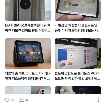
별로 없는 파란하늘과 살살 불어오는 봄바람이 더욱 기분
을 들뜨게 했습니다. 차준환의 피겨연기를 기..
LG 휘센AI 오브제컬렉션 타워I 에
뇌새김 영어 삼성 태블릿으로 영어
어컨 리모컨 없어도 편한 이유!! 7
공부 다시 해볼까? SNS보는 시간
월 장마철 AI콜드프리로 실사용
줄여 성인영어회화 독학!!
후기
애플의 홈 허브 스마트 스피커에 7
반도체 영향으로 프리도스 PC와
인치 디스플레이 탑재 출시? 탁상
노트북 가격 인하 방법 고민? 윈도
형과 벽걸이형에 완전 새로운 운영
우11 프로도 저렴하게 직접 설치
체제 적용!!
방법?(feat. vip-scdkeys)
16
32