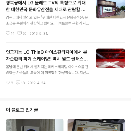
경복궁에서 LG 올레드 TV의 특징으로 위대
한 대한민국 문화유산전을 제대로 관람할 수
글 내용
있어
경복궁에서 열리고 있는 『위대한 대한민국 문화유산전』을
조금은 특별하게 관람하고 왔어요. 퍼백트블랙 구현과 자
체발광하는 올레드 디스플레이를 자랑하는 초박형 두께의
14
20
2019. 5. 31.
LG 올레드 TV로 위대한 대한민국 문화유산전을 좀 더 사
실적으로 관람할 수 있었습니다. 비가 내린 후라 궁내를 걷
는 게 다소 불편했지만 위대한 대한민국 문화유산전를 관
인공지능 LG ThinQ 아이스판타지아에서 본
람하는데 오히려 분위기가 차분해서 좋았습니다. 일상에서
쉽게 접하기 어려운 문화유산을 마치 실제로 보는 것 같은
차준환의 피겨 스케이팅!! 역시 월드 클래스급
글 내용
착각이 들 정도로 차원이 다른 화질이었습니다. LG 올레드
연기
봄날에 은반 위에서 펼쳐지는 피켜스케이팅 아이스쇼를 관
AI ThinQ로 본 우리 문화유산의 아름다움을 다시 한번 확
람하는 가족들의 모습이 더 행복했던 하루였습니다. 지난
인할 수 있는 시간이 었습니다. 오랜만에 찾는 경복궁 좋은
주말에 인공지능 LG ThinQ 아이스판타지아 2019를 관
기회가 되어서 경복궁을 오랜만에 찾게 되었습니다. 비가
9
18
2019. 4. 24.
람하러 목동 실내빙장장을 찾았어요. 작년에도 너무 감동
그치고 나서 그런지 궁 내로 펴진 ..
적이었는데 기대가 많이 되는 거 있죠. 목동 실내빙장장에
서 월드클래스급 연기를 펼친 차준환의 모습을 가까이에서
볼 수 있는 기회는 흔치 않거든요. 더구나 인공지능 LG Th
inQ 아이스판타지아가 지상파는 아니지만 방송에 생중계
이 블로그 인기글
된다는 소식도 있어 더욱 기대를 하게 되었답니다. 엘지전
자의 엘지 V50 씽큐도 전시가 되어 듀얼스크린을 체험하
고 퀴즈도 풀면서 즐거운 시간을 보냈습니다. 미세먼지도