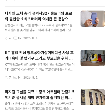
리는 분들이 늘지 않았을까 싶네요. 갤럭시F70 프로 디자
는 시간들이 아마 많은 분들에게 주말이나 휴가시즌에 ‘소
인과 국내 출시? 삼성전자는 갤럭시F7..
소하지만 확실하게 마음을 채우는 시간’ 일 것입니다. 하지
만 언젠가부터 이 소소한 휴식에 작고 소소한 스트레스들
디자인 교체 충격 갤럭시S27 울트라와 프로
이 따라붙기 시작했습니다. “이 드라마는 A OTT에 있고,
의 불안한 소식!! 배터리 역대급 큰 용량으로
저 예능은 B OTT에만 있네” , “영화 한 편 좀 보려니까 회
글 내용
업그레이드한다고
차마다 결제창이 뜨고 이것저것 다 구독하려니 매달 나가
삼성전자의 최신 모델 갤럭시S27 프로와 갤럭시S27 울
는 OTT 구독료만 수만 원이 훌쩍 넘어가는구나.” 그리고
트라 출시를 몇 개월 앞두고 여러 가지 소식이 들리고 있습
어느새 방송사별 구독을 고민하고 매번 결제 버튼을 누르
니다. 삼성은 반도체로 수익이 250배 이상 급증했다고 하
작성시간
6
16
2026. 8. 4.
는 과정에 지쳐버리곤 하죠. 구독료 걱정 없이 지니TV 모
는데 갤럭시 스마트폰으로는 여전히 손실을 보고 있는 상
든G 덕분에 주변에서 추천하는..
황입니다. LG전자는 이러한 상황에서 과감히 모바일 출시
를 접기도 했었습니다. 그러나 삼성전자의 갤럭시폰은 아
KT 홈캠 안심 핑크퐁아기상어에디션 사용 후
이폰의 대항마로 꾸준히 달려주기를 응원하고 있습니다.
기!! 육아 및 팻가구 그리고 부모님을 위해 한
그런데 갤럭시S27 프로와 갤럭시S27 울트라는 반도체
글 내용
정출시 아기상어홈캠 어때!!
가격 인상으로 통상 인상률보다 높을 것 같습니다. 애플도
KT와 핑크퐁과 콜라보해서 KT 홈캠 안심 핑크퐁아기상어
마찬가지라 중국 반도체를 쓰네 마네 그러고 있는 것도 비
에디션(KTGKW-HC01)이 지난 7월10일에 출시되었습
슷한 이유일 겁니다. 비싼 돈을 지불하고 플래그십 스마트
니다. 쉽게 말해 가정용 CCTV라고 보면 됩니다. 물론 일
작성시간
7
14
2026. 8. 2.
폰을 구매했는데 2021년형 스마트폰처럼 작동할 거면 고
반 회사에서도 사용할 수 있지만 가정용으로 KT 홈캠 안심
민이 되겠죠. 갤럭시S27 울트라와 프로의 안..
핑크퐁아기상어에디션을 사용하게 되었습니다. KT 홈캠
안심 CCTV는 아이를 위한 육아 필수템, 반려동물 CCTV
뮤지컬 그날들 디큐브 링크 아트센터 관람기!!
로도 괜찮고 홀로 계신 부모님을 위한 부모님 안전지킴이
엄기준 윤시윤 캐미 연기력에 즐거웠던 하루
로 활용해도 좋을 것 같습니다. 뿐만 아니라 휴가철, 출장
글 내용
(feat. 7월 KT 장기고객 초대드림)
등으로 장시간 집을 비워야 하는 상황에서 불안하다면 KT
올해 15번째 KT장기고객 초대드림 행사에 초대받아 디큐
홈캠 안심을 설치해 보는 것도 방법일 겁니다. 매번 체크하
브 링크 아트센터에서 뮤지컬 그날들을 관람하고 왔습니