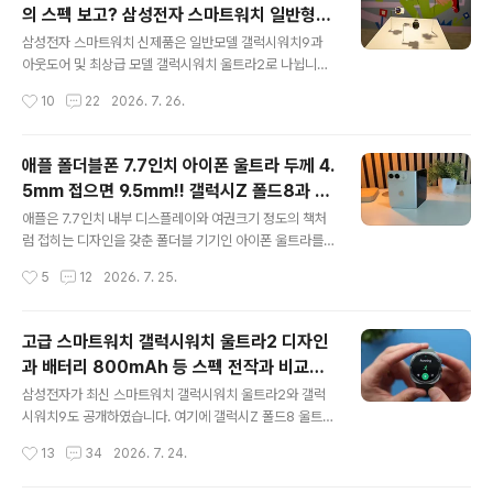
의 스펙 보고? 삼성전자 스마트워치 일반형
창 시절부터 영어를 그렇게 오래 배웠는데, 왜 막상 외국인
글 내용
모델의 종류와 가격!!
앞에만 서면 입이 꽉 다물어질까?" "바쁜 일상 속에서 영어
삼성전자 스마트워치 신제품은 일반모델 갤럭시워치9과
공부를 시작해 봤자 또 작심삼일로 끝나지 않을까?" 이유
아웃도어 및 최상급 모델 갤럭시워치 울트라2로 나뉩니다.
는 뭐 다 아실 것 같구요. 문법위주로 공부를 하다보니 외국
쉽게 말하면 갤럭시워치 울트라2는 고급 전문용이고 갤럭
작성시간
10
22
2026. 7. 26.
인을 만나서 대화를 하는 것이 쉽지 않은 이유가 아닐까 싶
시워치9은 대중형이라고 보면 됩니다. 출고가격도 역시 갤
네요. 삼성 태블..
럭시워치9보다는 갤럭시워치 울트라2가 최대 2배 정도 비
싸다고 보면 됩니다. 가격을 정확히 말하면 갤럭시워치 울
애플 폴더블폰 7.7인치 아이폰 울트라 두께 4.
트라2 47mm LTE 모델 가격은 96만9100원이며 갤럭
5mm 접으면 9.5mm!! 갤럭시Z 폴드8과 어
시워치9 44mm 모델은 LTE 56만9800원, 블루투스 5
글 내용
떻게 다를까?
3만9000원이다. 40mm 모델은 LTE 52만9100원, 블
애플은 7.7인치 내부 디스플레이와 여권크기 정도의 책처
루투스 49만9000원입니다. 배터리를 보면 갤럭시워치
럼 접히는 디자인을 갖춘 폴더블 기기인 아이폰 울트라를
울트라2는 800mAh이며 갤럭시워치9 배터리 용량은 3
오는 9월에 출시할 예정으로 알려졌습니다. 이미 삼성전자
작성시간
5
12
2026. 7. 25.
90mAh입니다. 기능면이나 크기등 다양한 차이가 있으니
가 갤럭시Z 폴드8을 먼저 출시하면서 이젠 애플의 접히는
참고하시구요. 갤럭시워치9 스펙..
폰 아이폰 울트라로 관심이 모아질 전망입니다. 아이폰 울
트라는 4800만 화소 듀얼카메라를 탑재하며 A20 칩, 듀
고급 스마트워치 갤럭시워치 울트라2 디자인
얼 배터리 시스템을 탑재할 수 있다고 알려져 있지만 공간
과 배터리 800mAh 등 스펙 전작과 비교해
제약으로 인해 망원 렌즈와 얼굴 인식 기능이 제외될 가능
글 내용
얼마나 차이가 있을까?
성이 있습니다. 가격은 256GB 모델 기준 300만원 내외
삼성전자가 최신 스마트워치 갤럭시워치 울트라2와 갤럭
부터 시작될 것으로 예상되며 애플 유저들에게는 적지 않
시워치9도 공개하였습니다. 여기에 갤럭시Z 폴드8 울트라
은 부담으로 작용할 것으로 예상됩니다. 애플의 접이식 아
(갤럭시Z 폴드7의 후속 모델), 갤럭시Z 폴드8 (와이드 스
작성시간
13
34
2026. 7. 24.
이폰 출시에 대한 소문이 2018년부터 들리기 시작했으니
타일) 그리고 마지막으로 갤럭시Z 플립8도 공개하여 사전
오래 돌아서 왔죠. 애플 아이폰 울트..
예약을 받게 됩니다. 삼성전자의 웨어러블 디바이스 라인