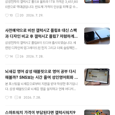
구매하면!!
1개월이 넘어가는데요. 처음 LG 휘센AI에어컨을 켜면서
삼성전자의 갤럭시Z 폴드8 울트라 1TB 가격은 3,451,80
6.8인치 블랙서클의 직관적이고 선명한 LCD 디스플레이
0원으로 역대급입니다. 반도체 가격의 인상을 피해 갈 수
가 전면으로 살짝 나오면서 쾌적한 바람이 나오는 송풍구
없었겠지만 상당한 부담이 되는 것은 사실입니다. 물론 사
작성시간
10
20
2026. 7. 29.
가 날개를 펴듯 개방되는 모습에 매료되었죠. 그리고 현재
용하던 갤럭시Z 폴드7을 중고폰으로 판매하고 여러 가지
온도와 습도 그리고 ..
프로모션 혜택을 합하면 부담은 줄어들 것으로 보입니다.
그리고 갤럭시Z 폴드 울트라 256GB를 구매한다면 가격
사전예약으로 비싼 갤럭시Z 플립8 대신 스펙
은 2,577,300원으로 약 870,000원 정도 부담을 줄일
과 디자인 비교 후 갤럭시Z 플립7 저렴하게
수 있겠죠. 그럼에도 불구하고 가격적인 부담이 된다면 갤
글 내용
사면 어떨까?
럭시Z 폴드7을 구매해도 괜찮지 않을까 생각해 봅니다. 과
삼성전자의 갤럭시Z 플립8이 드디어 출시되었습니다. 세
연 257만원 주고 갤럭시Z 폴드8 울트라로 교체할 만한지
련된 디자인에 업그레이드된 힌지 그리고 더욱 슬림해진
갤럭시Z 폴드7과 비교해 보면 어떨까 싶습니다. 온라인 쇼
외관 그리고 AI 기반의 플렉스 스크린을 탑재하여 매번 휴
작성시간
14
26
2026. 7. 28.
핑몰에서 1백만원 이상 저렴한 1,430,840원에 구매할 수
대폰을 열지 않고도 다양한 작업을 처리할 수 있는 새로운
도 있으니까요. ..
기능이 제공되었습니다. 특히 나우 너지(Now Nudge) 기
능이 눈길을 사로잡습니다. 갤럭시Z 플립8은 어떤 스타일
뇌새김 영어 삼성 태블릿으로 영어 공부 다시
에도 잘 어울릴 수 있도록 고급스러운 느낌을 더해줄 컴팩
해볼까? SNS보는 시간 줄여 성인영어회화 독
트하고 멋진 스마트폰입니다. 물론 갤럭시Z 플립7도 이미
글 내용
학!!
이러한 점에서 꽤 괜찮은 제품이긴 합니다. 그렇다면 무엇
본 포스팅을 뇌새김으로부터 지원을 받아 작성한 후기입니
이 새로워졌고 어떤 차이점이 있을까요? 출시된 지 얼마 되
다. 삼성 태블릿으로 뇌새김 앱을 설치하고 언제 어디서나
지 않은 갤럭시Z 플립8을 짧은 시간 동안 비교될 만한 부
인터넷이 되는 곳이면 쉽게 영어 공부를 할 수 있다면 어떨
작성시간
11
8
2026. 7. 28.
분을 위주로 정리해 보았습니다. 삼성 갤럭시Z 플립8 과
까요? 릴스를 비롯해 SNS를 한번 보기 시작하면 시간가는
갤럭시Z 플립7의 디자인 차이점 ..
줄 모르잖아요. 이젠 삼성 태블릿으로 영어공부를 다시 해
보면 어떨까요? 하루에 5분 또는 10분 정도 학습을 할 수
스마트워치 가격이 부담된다면 갤럭시워치9
있는 분량으로 영어공부를 하는데 부담이 적었습니다. "학