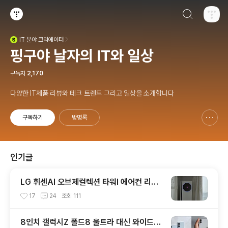
검색하기
티스토리
IT
분야 크리에이터
(새창열림)
핑구야 날자의 IT와 일상
구독자
2,170
다양한 IT제품 리뷰와 테크 트렌드 그리고 일상을 소개합니다
구독하기
방명록
신고하기 레이어
열기
인기글
LG 휘센AI 오브제컬렉션 타워I 에어컨 리모
컨 없어도 편한 이유!! 7월 장마철 AI콜드프
17
24
조회
111
리로 실사용 후기
8인치 갤럭시Z 폴드8 울트라 대신 와이드형