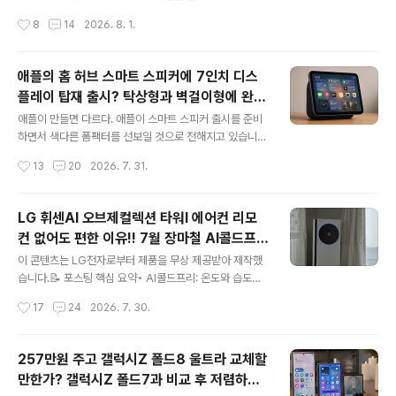
는 게 아니라 비어 있는 집에 누군가 들어 온다면 알림을 받
다. KT 통신사를 오래 이용하면 장기고객에 대한 혜택이
작성시간
8
14
2026. 8. 1.
을 수도 있거든요. KT 홈캠 안심 핑크퐁아기상어에디션 개
있지만 뮤지컬 그날들을 보게 될 줄은 몰랐습니다. 그동안
봉기 아마도 육아템을 홈..
여행을 다니느라 한동안 뮤지컬을 못 봤는데 좋은 시간이
었습니다. KT가 고객과 함께 하려는 마음도 느낄 수 있는
애플의 홈 허브 스마트 스피커에 7인치 디스
시간이었구요. 사실 뮤지컬을 보려면 비싼 관람료 때문에
플레이 탑재 출시? 탁상형과 벽걸이형에 완전
A석에서 망원경으로 보기도 했었는데 이번에는 운 좋게 앞
글 내용
새로운 운영체제 적용!!
자리에 앉아서 관람할 수 있어 전날부터 설레이는 아내를
애플이 만들면 다르다. 애플이 스마트 스피커 출시를 준비
보면서 덩달아 기분이 좋아지는 거 있죠. 특히 다른 배우들
하면서 색다른 폼팩터를 선보일 것으로 전해지고 있습니
도 좋지만 엄기준과 윤시윤 그리고 고창석 배우의 연기로
다. 보통 스피커는 사운드 중심의 디바이스라 버튼이나 작
작성시간
13
20
2026. 7. 31.
볼 수 있어 더욱 즐거운 시간이었습니다. KT의 다양한 행
은 크기의 LCD 화면이 있는 게 대부분인데 애플의 홈 허브
사로 더욱 즐거운 장기고객들 토요일 2시..
스마트 스피커는 대화면의 디스플레이를 탑재해 기대하고
있습니다. 개인적으로 스마트폰과 연결해 스마트폰 화면으
LG 휘센AI 오브제컬렉션 타워I 에어컨 리모
로 컨트롤하면 되지 굳이 대화면을 추가해 사용해야 하나
컨 없어도 편한 이유!! 7월 장마철 AI콜드프리
싶거든요. 대화면 디스플레이가 탑재되면 당연히 가격이
글 내용
로 실사용 후기
오를 수밖에 없고 여러 가지로 말이 많을 것 같기도 합니다.
이 콘텐츠는 LG전자로부터 제품을 무상 제공받아 제작했
전면에 디스플레이가 있어 사운드에 영향을 주지 않을까
습니다.📝 포스팅 핵심 요약• AI콜드프리: 온도와 습도를
하는 생각이 들기도 합니다. 물론 애플이 이러한 부분을 기
동시에 제어해 하루 종일 쾌적한 바람을 제공합니다.• 편리
작성시간
17
24
2026. 7. 30.
술적으로 잘 해결했겠지만 일반인의 입장에서는 궁금하기
한 AI기능: 자연스러운 말뜻까지 알아듣는 'AI음성인식'과
만 합니다. 애플 홈 허브 스마트 스피커 활용성..
숙면을 돕는 'AI수면'으로 리모컨 없이도 정말 편리합니다.
• 위생케어: 일주일마다 알아서 필터를 청소하는 '필터 클
257만원 주고 갤럭시Z 폴드8 울트라 교체할
린봇'과 전문가의 '구독 전문케어'로 위생 관리 걱정이 없습
만한가? 갤럭시Z 폴드7과 비교 후 저렴하게
니다. LG 휘센AI 오브제컬렉션 타워I 에어컨을 사용한 지
글 내용