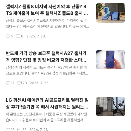
업에서 삼성 갤럭시워치 울트라2를 중심으로 스펙은 물론
갤럭시Z 플립8 마지막 사전예약 후 단종? B
어떤 변화와 특징을 갖고 있는지 확인해 보겠습니다. 웨어
TS 제이홉이 보여 준 갤럭시Z 폴드8 출시 후
러블 모델명과 일반적인 모델 명칭은 훨씬 간단합니다. 완
글 내용
판매량도 영향!!
전히 새로운 갤럭시워치 울트라2는 47mm 단일 사이즈로
삼성의 플립폰 갤럭시Z 플립8 사전예약이 마지막이 될 수
만 출시되고 새로운 갤럭시워치9은 40mm 또는 44mm
있다는 안타까운 소식이 전해지고 있습니다. 이유는 아마
사이즈로 제공됩니다. 갤럭시워치9 클래식에 대한 소식은
도 BTS 제이홉이 보여 준 책 스타일의 갤럭시Z 폴드8 때
작성시간
5
8
2026. 7. 23.
아직 없습니다. 하지만 추후 출시될 가능성도 있습니다. 갤
문이 아닌가 싶습니다. 기존의 폴더블폰은 이번에 갤럭시Z
럭시워치 울트라2 디자인 갤럭시워치 울트라..
폴드8 울트라로 출시하게 될 예정이고 갤럭시Z 폴드8 와
이드는 갤럭시Z 폴드8로 출시될 모양입니다. 좌우지간 폴
반도체 가격 상승 보급폰 갤럭시A27 출시가
드폰의 새로운 폼 팩터로 갤럭시Z 폴드8이 출시되면 갤럭
격 영향? 단점 및 장점 비교와 저렴한 스마트
시Z 플립8과 비슷한 포지션을 갖게 되기 때문이 아닌가 싶
글 내용
폰 가격 인상폭도 중요!!
습니다. 물론 휴대성이나 디자인은 갤럭시Z 플립8이 더 인
삼성전자의 저렴한 스마트폰 갤럭시 A27이 곧 출시될 예
기가 있을 것 같은데 소문대로라면 삼성전자의 입장은 다
정으로 보입니다. 갤럭시A27은 삼성의 보급형폰이지만
른 것 같습니다. 어쩌면 8세대를 끝으로 갤럭시Z 플립을
기대이상의 하드웨어와 중급폰이상에서 사용할 수 있는 기
작성시간
17
28
2026. 7. 22.
추억 속으로 간직해야 할 수도 있겠습니다. 갤럭시Z 플립8
능도 관심이지만 인공지능(AI) 인프라에 대한 엄청난 수요
출시를 끝으로 최근 해외IT 매체..
로 인해 반도체 가격 상승의 영향을 얼마나 받게 될지가 더
관건입니다. 갤럭시 A27은 아무래도 갤럭시 A26보다 가
LG 휘센AI 에어컨의 AI콜드프리로 달라진 일
격이 비쌀 뿐만 아니라 일부 사양이 낮아졌다는 소식도 들
상 후기!!습기만 쏙 빼서 시원해지는 원리는
립니다. 예를 들면 삼성은 방수 기능을 생활 방수로 대체했
글 내용
뭘까?
고 A26의 800만 화소 초광각 카메라 대신 갤럭시S27 5
이 콘텐츠는 LG전자로부터 제품을 무상 제공받아 제작했
00만 화소 초광각 카메라를 탑재한다는 소식으로 알 수 있
습니다.LG 휘센AI 에어컨의 AI콜드프리를 사용하면서 우
습니다. 삼성은 가격인상을 최대한 억제하는 대신 스펙을
리 집 일상이 조금씩 달라지고 있습니다. 여름이 되면 냉방
작성시간
12
22
2026. 7. 21.