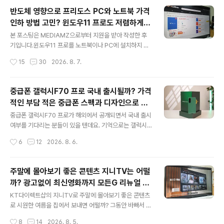
고민해 볼 만합니다. 샤오미 스마트밴드10 프로의 구성품
반도체 영향으로 프리도스 PC와 노트북 가격
은 2핀 자석식 충전기만 제공되어 아쉬운 면이 있으며 US
인하 방법 고민? 윈도우11 프로도 저렴하게
B-C가 아닌 USB-A 커넥터로 되어 있으니참고하시구요.
글 내용
직접 설치 방법?(feat. vip-scdkeys)
샤오미 스마트밴드10 프로는 알루미늄 모델은 핑크, 블랙,
본 포스팅은 MEDIAMZ으로부터 지원을 받아 작성한 후
실버 네 가지 색상 중에서 선택할 수 있으며 세라믹 모델은
기입니다.윈도우11 프로를 노트북이나 PC에 설치하지 않
화이트 색상입니다. 샤오미밴드10 프로의 장점과 단점을
은 프리도스 노트북/PC는 최대 30만원까지 저렴하게 구
작성시간
15
30
2026. 8. 7.
비교하기 전에 디자인이 마음에 들었다면 단점이 안 보일
매할 수 있기 때문에 찾는 분들이 적지 않은데요. 윈도우11
수도 있습니다. 샤오미 스마..
프로를 설치하는 게 어렵지 않고 저렴하게 구매할 수 있으
니 요즘 같이 경기가 좋지 않을 때는 괜찮겠죠. vip-scdk
중급폰 갤럭시F70 프로 국내 출시될까? 가격
eys에서 윈도우11 프로를 저렴하게 구매할 수 있어 과정
적인 부담 적은 중급폰 스펙과 디자인으로 갤
을 소개할까 합니다. 프리도스 노트북을 조회해 보면 LG전
글 내용
럭시A55 리브랜딩 어때!!
자, 레노버, 에이수스, HP 등 판매처가 다양해 쉽게 찾을 수
중급폰 갤럭시F70 프로가 해외에서 공개되면서 국내 출시
있습니다. 아직은 반도체 호황으로 영향을 받지 않은 모델
여부를 기다리는 분들이 있을 텐데요. 기억으로는 갤럭시A
들이 여전히 판매되고 있어 다행입니다. 물론 학생들은 아
70은 2019년 출시 이후 단종으로 지금은 국내에서 갤럭
작성시간
6
12
2026. 8. 6.
카데미 버전으로 저렴하게 구매할 수 있지만 온라인과 가
시A2x, 갤럭시A3x 그리고 갤럭시A5x 등으로만 출시가
격은 비교해 보는 게 좋..
되고 있습니다. 당시 갤럭시A70은 중급폰이었으며 현재
공개된 갤럭시F70 프로는 특정 국가에서만 출시되는 라인
주말에 몰아보기 좋은 콘텐츠 지니TV는 어떨
업으로 분류되고 있습니다. 따라서 국내에서 갤럭시F70
까? 광고없이 최신영화까지 모든G 리뉴얼 출
프로의 스펙과 디자인으로 출시가 된다면 아마도 갤럭시A
글 내용
시했다고(feat.KT다이렉트샵)
55 또는 갤럭시A56 정도로 리브랜딩이 되어 출시되지 않
KT다이렉트샵의 지니TV로 주말에 몰아보기 좋은 콘텐츠
을까 싶습니다. 요즘에는 반도체 호황으로 새 폰을 구매하
로 시원한 여름을 집에서 보내면 어떨까? 그동안 바빠서 놓
는 데 망설여지는 분들이 많기 때문에 중급폰 출시를 기다
쳤던 드라마 김부장을 몰아보거나 좋아하는 영화를 틀어놓
작성시간
8
14
2026. 8. 5.