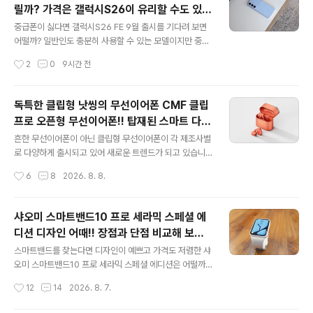
릴까? 가격은 갤럭시S26이 유리할 수도 있어
글 내용
중학생폰으로는
중급폰이 싫다면 갤럭시S26 FE 9월 출시를 기다려 보면
어떨까? 일반인도 충분히 사용할 수 있는 모델이지만 중급
폰이 마음에 들지 않는 자녀를 위해 중학생폰을 찾는다면
작성시간
2
0
9시간 전
설득보다는 갤럭시S26 중에 선택을 맡기는 것도 괜찮을
듯합니다. 갤럭시S26 FE는 평평한 알루미늄 프레임과 전
면 및 후면에 고릴라 글래스가 적용되었습니다. 갤럭시S2
독특한 클립형 낫씽의 무선이어폰 CMF 클립
6과 유사한 카메라 모듈을 적용했으며 작년 플래그십 칩이
프로 오픈형 무선이어폰!! 탑재된 스마트 다이
었던 엑시노스 2500이 그대로 탑재되어 여전히 플래그십
글 내용
얼 기능은 뭘까?
수준의 속도를 즐길 수 있습니다. 배터리 용량이 5,100m
흔한 무선이어폰이 아닌 클립형 무선이어폰이 각 제조사별
Ah로 증가되었지만 디스플레이 업그레이드는 없습니다.
로 다양하게 출시되고 있어 새로운 트렌드가 되고 있습니
이전 모델과 동일한 6.7인치 다이내믹 아몰레드2X 패널을
다. 낫씽은 늘 새로운 폼팩터로 주목을 받는 스마트 디바이
작성시간
6
8
2026. 8. 8.
사용하고 카메라 성능은 큰 변화는 없습니다. 갤럭시S26
스 제조업체로 이번에는 스마트 다이얼을 탑재한 무선이어
FE의 포지션과 예상 가격 및 ..
폰 CMF 클립 프로 이어폰을 공개했습니다. CMF 클립 프
로 이어폰은 오픈형 스타일로 장시간 사용해도 청각에 무
샤오미 스마트밴드10 프로 세라믹 스페셜 에
리가 덜한 편이라 클립형을 사용해 볼까 하는 분들에게 괜
디션 디자인 어때!! 장점과 단점 비교해 보고 1
찮은 선택지가 될 수 있지 않을까 생각합니다. 귀에 집게 형
글 내용
0만원대 가격이라 결정해도 될까?
태로 장착하는 것이기 때문에 사용 중 귀에서 떨어질까 고
스마트밴드를 찾는다면 디자인이 예쁘고 가격도 저렴한 샤
민을 안 해도 될 것 같습니다. 조금은 색다른 디자인이라 어
오미 스마트밴드10 프로 세라믹 스페셜 에디션은 어떨까?
색할 수도 있는데 의외로 패션에 민감한 분들이 더 찾는 것
가격도 10만원대로 12만원부터 시작해 16만원대 NFC/세
작성시간
12
14
2026. 8. 7.
같아요. CMF 클립 프로 무선이어폰의 독특한 디자인 무선
라믹 버전까지 있어 부담이 덜한 편입니다. 10만원대 가격
이어폰이던 유선이어폰이던 가격 차이..
의 스마트밴드지만 단점보다는 장점이 더 많은 모델이라