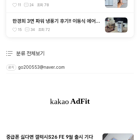
갤럭시Z 폴드8 선택? 두 모델 프라이버시 디
11
24
조회
78
스플레이 미제공!!
한경희 3면 파워 냉풍기 후기!! 이동식 에어컨
과 선풍기 보다 좋은 점도 있지만 단점도?
15
34
조회
72
분류 전체보기
주요 글 목록
go200553@naver.com
공지
중급폰 싫다면 갤럭시S26 FE 9월 출시 기다