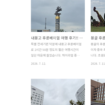
내몽고 후룬베이얼 여행 후기!! 하이라얼 중성가일 호텔(Zhongchengjiari Hotel) 어떨까? 과일바구니 보다 더 놀란 것은?
특별 전세기편 덕분에 내몽고 후룬베이얼
몽골의 후룬
로 2시간 50분 정도의 짧은 여행시간이
이자 중국 
일단 마음에 들었습니다. 하이라얼 중성
니다. 초원
가일 호텔(Zhongchengjiari Hotel) 소
얼의 밤하늘
2026. 7. 12.
2026. 7. 11
개와 짧게 여행 후기를 정리해 보겠습니
니다. 초
다. 후룬베이얼의 대초원을 보기 위해 떠
환영식으로
난 여행으로 몽골이라기보다는 중국여행
다. 후룬베
으로 봐야 하는 위치였습니다. 5일의 일정
고 후룬과 
이지만 3박4일의 일정이나 다름이 없었습
경하며 낭만
니다. 출국은 저녁 8시 30분에 했고 귀국
는 5Km 내
은 새벽에 했지만 2박3일이나 3박4일 일
하는 세계 