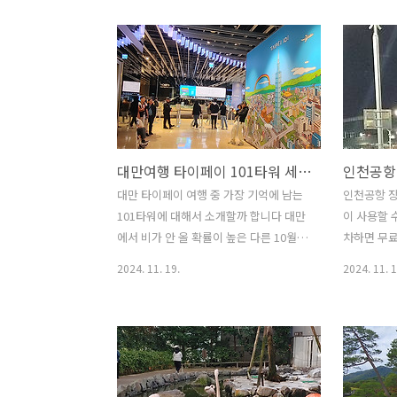
다. 크게 불편한 점은 없지만 대한항공 비
계속 비가 
행기와 다른 점이 있었습니다. 그리고 코
편했던 부분
로나 이전에 대한항공을 마지막으로 이용
하면 10월
한 했기 때문에 벌써 5년이 넘었으니 달라
확률이 적
졌겠죠. 대부분 같은 느낌이겠지만 해외
계획하고 
여행을 준비할 때가 제일 설레고 기대됩
되지 않을까
니다. 그다음 출국을 위해 비행기에 탑승
저녁부터 
대만여행 타이페이 101타워 세계에서 가장 높았던 타워의 명성 야경과 함께
하면서 대기할 때가 아닐까 싶습니다. 비
과연 딤섬 
행기가 활주로를 내달리며 하늘을 날기
롱바오의 
대만 타이페이 여행 중 가장 기억에 남는
인천공항 
시작하면 드디어 가는구나 하면서 기분이
만 더 놀란
101타워에 대해서 소개할까 합니다 대만
이 사용할 
최고조에 달하죠. 대한항공 KE185 저가
허제 야시장
에서 비가 안 올 확률이 높은 다른 10월 중
차하면 무
비행기와 다르네 일본 소도시 여행에서는
관이었습니
이라고 얘기는 들었는데 첫날부터 비가
일 가까운 
2024. 11. 19.
2024. 11. 1
대..
놀란것은?대
와서 여행하는데 조금은 번잡스러웠습니
다. 인천공
다 처음 여행지로 영국 대사관을 구경했
때문에 무
는데 개인적으로는 크게 볼 것이 없어 처
고생할 수 
음부터 실망한게 사실입니다 그런데 타이
차타워는 
페이 101 타워부터 여행을 시작해서 식사
P5 예약 
까지 기대 이상의 만족을 하게 되었답니
비는 700