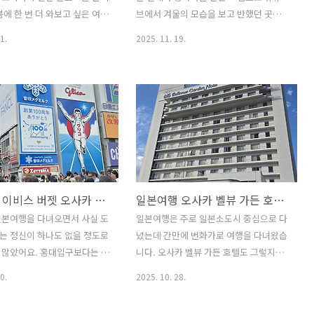
고시마 숙소 구경 사실 전문 여
가질 못했어요. 그랑비아 오카야마 호텔
봄에 한 번 더 와보고 싶은 여행
브에서 겨울의 모습을 보고 반했던 곳이
 아니기 때문에 여행지의 특
속소 어때!! 2박3일은 약간 짧다는 생각이
 아나 홀리데이 인 리조트 시
기도 합니다. 이번 일본여행에서 머큐어
1.
2025. 11. 19.
있..
구로욘 숙소는 온천탕이 있었지
토야마 토나미 리조트의 온천은 제일 만
시설이 없어 아쉽기는 했습니
족스러웠어요. 크기는 작았지만 사우나
묵었던 머큐어 토야마 토나미 리
시설도 있어 개인적으로 너무 좋았습니
지만 사우나까지 있었거든요.
다. 한국의 단풍과는 다른 느낌이 있는 쿠
든 일본의 알프스라고 불리는
로베 협곡의 단풍을 쿠로베 도롯코 열차
 멋진 선택이었습니다. 여행상
를 타고 약 50분간 마음껏 구경할 수 있었
 발견했을 때 망설이다가 가
습니다. 도심보다 한적한 외곽의 소도시
 포기했었거든요. 그런데 홈
가 여유가 있어 좋았구요. 북적대지 않고
하는 가격과 사이다, 커피, 병
여유가 있는 여행을 즐길 수 있어 개인적
일본여행 이비스 버젯 오사카 우메다 호텔? 금각사와 청수사 그리고 도톤보리 상징 글리코 간판 유래를 찾다.
일본여행 오사카 벨뷰 가든 호텔 및 잇큐온천!! 고베 이잔칸거리와 모자이크 그리고 하버랜드 관광
 별도의 선물도 받을 수 있었
으로 선호하는 편입니다. 이번에는 도심
론 여행 가격에 포함된 것이지
과 소도시 그리고 가을과 겨울을 함께 즐
일본여행을 다녀오면서 사실 도
일본여행은 주로 일본소도시 중심으로 다
트를 통해 여행 오신 분들은 더
긴 여행이라 추천하고 싶은 여행이 될 것
는 정신이 하나도 없을 정도로
녔는데 간만에 번화가로 여행을 다녀왔습
서도 일부 선물을 받지 못해
같습니다. 머큐어 토야마 토나미 리조트
 많았어요. 홍대입구보다는 덜
니다. 오사카 벨뷰 가든 호텔도 그렇지만
아나 홀리데이 인 리조트 시나
온천과 숙소 만추라 주변에 단풍이 너무
양한 먹거리과 볼거리 그리고
도심의 호텔은 온천이 없이 숙소역할만
0.
2025. 10. 28.
예쁘게 물들은..
 수 있어 좋았습니다. 유니클
하는 정도입니다. 자유여행으로 오사카를
서보다 1만원에서 5천원 정도
많이 찾지만 여기저기 관광지를 둘러보면