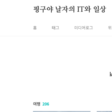
본문 바로가기
핑구야 날자의 IT와 일상
홈
태그
미디어로그
위
여행
206