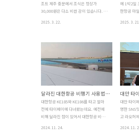
작아서 싱글차지 비용도 3만원으로 저렴
내내 비가 
조트 제주 중문에서 조식은 정상가
에 1박2일
하게 이용할 수 있었답니다. 벳부 온천 호
탑승하지 비
30,000원은 다소 비싼 감이 있습니다. 물
한항공 마일
텔 모리..
던 일정이었습
론 제주 시내에서 식사를 해결하려면 백
지라 부랴
2025. 3. 22.
2025. 3. 21
반급이라면 모를까 그렇지 않으면 비슷하
습니다. 아
지 않을까 싶기도 하니다. 그리고 조식을
일리지 예
먹을 수 있는 식당을 캔싱턴리조트 제주
할 수 없고
중문 인근에는 없기도 합니다. 그렇다고 1
결제를 했습
층 편의점에서 라면을 사서 아침부터 끓
지여행도 
여 먹을 수도 없구요. 그리고 이왕 제주도
에는 거의 
1박2일 여행인데 식사 비용을 아끼는 것
하는 것도 
은 아닌 듯 하구요. 그래서 캔싱턴리조트
주도 여행
제주 중문 조식을 먹기로 했습니다. 조식
편하게 여행
달라진 대한항공 비행기 사용법!! 기내식 후기와 윈도우 조작 그리고 서비스 신청 편하게 하는 방법
을 여유있게 먹는 것도 힐링 중에 하나니
에 숙소로 
가요. ㅋㅋ 그럼 캔싱턴리조트 제주 중문
은 기분으로
대한항공 KE185와 KE186를 타고 얼마
대만 타이
조식은 단품 식사가 아니고 뷔페식이기도
다소 부담이
전에 타이페이에 다녀왔는데요. 예전에
명한 SNS
해서 미리 예약을 했답니다. 착각이었지
트 제주 중
비해 달라진 점이 있어서 대한항공 비행
고 라오허
만 체크인부터 헷갈려 웬민하면 업체의 ..
로 준비해야
기 사용법이라는 제목으로 정리해 보려고
소도시 여
2024. 11. 24.
2024. 11. 2
요. 캔싱턴.
합니다. 그동안은 일본 소도시 여행을 주
이 여행은 
로 다니다 보니 저가항공을 이용했었습니
어 조금은