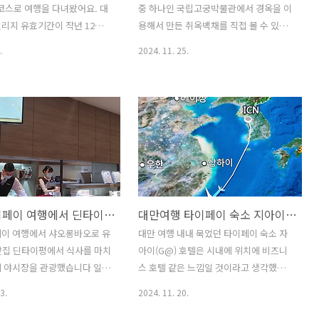
오지 않고 출국하는 비행기에
하더라도 패키지와 자유여행의 차이는 크
 코스로 여행을 다녀왔어요. 대
중 하나인 국립고궁박물관에서 경옥을 이
가 오기 시작해 참 운도 좋았
거든요. 인공지능 프로그램 챗GPT로 떠
리지 유효기간이 작년 12월까
용해서 만든 취옥백채를 직접 볼 수 있었
니다. ..
난 제주 1일차 과연 제주도 여행을 챗GPT
부랴 마일리지로 좌석을 예약했
습니다. 세계 4대 박물관은 대만의 국립
.
2024. 11. 25.
로 ..
시아나 항공 마일리지로는 마
고궁 박물관을 비롯해 영국의 영국박물
약을 하기가 하늘에 별따기라
관, 프랑스의 루브르박물관, 미국의 메트
 대한항공 편도 한 좌석은 따로
로폴리탄박물관 등이 있습니다. 국립고궁
니다. 예전에는 제주도 패키
박물관에 가는 길에 가이드가 동파육을
많았는데 요즘은 골프여행 이외
닮은 육형석 그리고 정확히 기억은 나지
없는 것 같아요. 렌터카를 이용
않지만 도자기 찻 잔 하나의 가격이 홍콩
쉽고 숙소 구하기도 쉬워서 제
경매에서 500억에 낙찰되었다고 설명을
코스만 잘 잡으면 홀가분하고
들어 더 빨리 보고 싶었습니다 이번 여행
을 다녀올 수 있습니다. 이번
가이드는 역사에 대해서 너무 디테일하게
대만 타이페이 여행에서 딘타이펑의 샤오롱바오 맛보다 놀란 이유와 라오허제 야시장 입구의 위엄?
대만여행 타이페이 숙소 지아이(G@) 호텔 후기 넓은 공간과 욕조가 인상적
정한 캔싱턴 리조트 제주 중문
설명해 줘 관광하는 재미가 더 좋았습니
 내 보려고 정했지만 가격이
다 자유여행이라면 경험할 수 없는 소중
페이 여행에서 샤오롱바오로 유
대만 여행 내내 묵었던 타이페이 숙소 자
 되기는 했어요. 캔싱턴리조
한 시간이 아니었나 생각합니다세계 4대
맛집 딘타이펑에서 식사를 마치
아이(G@) 호텔은 시내에 위치에 비즈니
문 숙소 내부와 제공물품 중 따
박물관 국립 고공 박물관 후기 사실 정신
제 야시장을 관광했습니다 일본
스 호텔 같은 느낌일 것이라고 생각했습
 하는 것과 조식을 볼게
없이 국립 고공 박물관을 구경하다 보니
행은 여유로웠는데 대만 타이페
니다 아무래도 외곽에 있는 호텔은 여건
3.
2024. 11. 20.
.
기억에 남..
늦은 시간까지 일정이 진행되
은 좋지만 이동 거리가 길기 때문에 단점
 피곤하기도 했습니다 더구나
이고 도심의 호텔은 이동 거리가 짧아 장