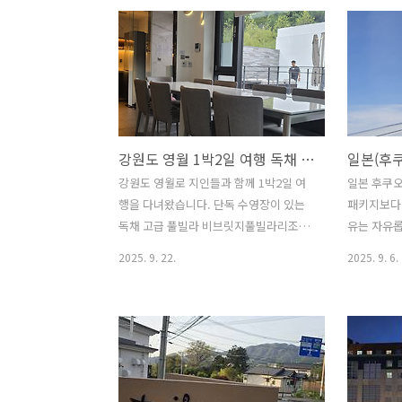
엇보다 타인에게 피해를 주지 않으려는
더 저렴해
일본 서민 문화를 통해 힐링이 된다는 것
요. 국내에
을 알게 되었습니다. 일기예보를 통해 날
도 있어 쇼
씨는 어느 정도 예상을 했지만 이튿날 비
히 유럽 관
가 와서 아쉽기도 했습니다. 자유여행으
거의 쌓다시
로 일본 도심여행은 괜찮지만 이번에 나
금각사와 청
고야와 알펜루트 코스처럼 패키지여행의
는데요. 
강원도 영월 1박2일 여행 독채 복층 비브릿지풀빌라리조트 후기!! 단독 수영장과 바베큐까지(ft. 워크샵 및 가족여행)
장점을 최대한 살린 여행은 자유여행으로
인기가 많아
쉽지 않겠구나 하는 생각이 들었습니다.
생들이 뒤 
강원도 영월로 지인들과 함께 1박2일 여
일본 후쿠오
여행도 일찍 예약을 하는 게 좀 더 저렴하
고 도톤보리
행을 다녀왔습니다. 단독 수영장이 있는
패키지보다 
고 알차게 즐길 수 있다는 것도 새삼 느낀
볼 수 있었
독채 고급 풀빌라 비브릿지풀빌라리조트
유는 자유롭
일본 여행이었습니다. 힐튼 나고야 호텔
메다 호텔 
에서 즐거운 시간을 보내고 왔는데요. 독
방문이지만
2025. 9. 22.
2025. 9. 6.
방문기 센트레아..
안 여행 중 .
채 고급 풀빌라 리조트라서 그런지 참 잘
있죠. 후
만들어져 만족도가 높았습니다. 영월 비
일정대로 움
브릿지풀빌라리조트는 복층구조로 되어
좋지만 느긋
있어 세 가족까지 함께 사용해도 괜찮을
리고 여행경
것 같다는 생각이 들었습니다. 물론 기업
는 아시아나
의 부서단위나 스타트업에서 워크숍 장소
더 줄일 수
를 찾는다면 안성맞춤일 것 같아요. 온돌
미식가 마츠