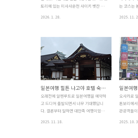
교세라 호텔 구경 교세라호텔은 어찌나
마 호텔 가
토리에 있는 미사사온천 사이키 벳칸 료
는 코스는 
웅장하던지 보면서 너무 놀랐어요. 후쿠
행 블로거가
칸이 제일 좋았습니다. 사우나와 실내와
지였습니다.
2026. 1. 28.
2025. 11. 2
시마에 있는 ..
징을..
야외 온천 그리고 로비에서 술을 무한정
나노마치 
제공하는 서비스에 마음에 풍족했답니다.
만 사우나 
물론 맥주 한 컵만 마셨지만~ 그리고 오카
다. 어제 
야마에 많은 눈이 내려서 경치가 정말 멋
조트는 작
졌답니다. 사실 일본을 다니면서도 지명
어찌 되었
에 익숙지 않아 아직도 헷갈립니다. 일본
알펜루트는
소도시는 이동거리가 길어 오카야마에서
품으로 처음
돗토리에 있는 미사사온천 사이키 벳칸
격이 비싸져
료칸까지 이런저런 일정으로 무려 3시간
쇼핑에서 원
일본여행 힐튼 나고야 호텔 숙소와 조식? 나고야성과 오아시스21과 미라이타워 그리고 라라포트!!
이나 걸렸답니다. 패키지여행으로로 편하
아리과자 등
게 갈 수 있었지만 자유여행으로는 찾아
습니다. 물
오래전에 알펜루트로 일본여행을 예약하
오사카로 
간다면 엄두가 나지 않았을 것 같아요. 새
만 다른 루
고 드디어 출발되면서 너무 기대했답니
톤보리에서
벽 찬바람에 주차장으로 일본 오카야카마
비싸게 오면
다. 결론부터 말하면 대만족 여행이었고
관광객들이
로 출발하는 비행기 시간이 오전 8시이다
했거든요. 
일정별로 늘 그렀듯이 호텔 숙소를 중심
하지만 다
2025. 11. 18.
2025. 10. 3
보니 4시..
노마치 ..
으로 정리해 보았습니다. 짧은 비행거리
쇼핑을 즐길
와 안심하고 다녀올 수 있어 좋았지만 무
로는 국내에