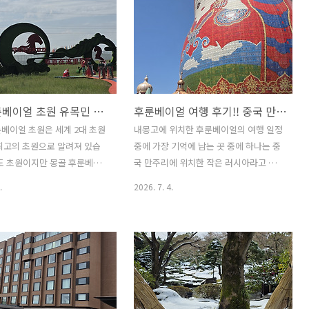
몽골 후룬베이얼 초원 유목민 생활체험 후기!! 초원 관광열차와 초원 썰매를 타고 대초원의 자유도 있었지만
후룬베이얼 여행 후기!! 중국 만주리의 작은 러시아 마트료시카 테마 호텔 C동과 함께 있는 테마파크의 인생샷
베이얼 초원은 세계 2대 초원
내몽고에 위치한 후룬베이얼의 여행 일정
최고의 초원으로 알려져 있습
중에 가장 기억에 남는 곳 중에 하나는 중
도 초원이지만 몽골 후룬베이
국 만주리에 위치한 작은 러시아라고 불
의 별에 대한 기대가 더 컸습
리는 마트료시카 테마 호텔 C동과 테마파
.
2026. 7. 4.
원입구에서 원주민들의 이색적인
크입니다. 누구나 카메라로 촬영하면 인
 살짝 설레임을 갖게 되었습니
생샷이 되는 만주리 마트로시카 테마호텔
이얼에서 초원 관광열차를 타
과 테마파크는 잊을 수 없는 멋진 여행 경
베이얼호를 둘러싼 풍경을 구
험이었습니다. 러시아 블라디보스톡은 작
을 즐겼습니다. 열차의 속도
은 유럽을 느낄 수 있는 곳이지만 만주리
외인 듯 그리고 무려 1km에 달
의 마트료시카 테마파크는 중국에서 느낄
최장 길이의 초원 썰매를 타면
수 있는 작은 러시아입니다. 여행 출발 전