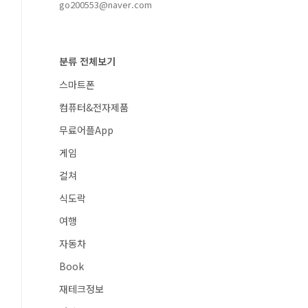
go200553@naver.com
분류 전체보기
스마트폰
컴퓨터&전자제품
무료어플App
게임
컬쳐
식도락
여행
자동차
Book
재테크정보