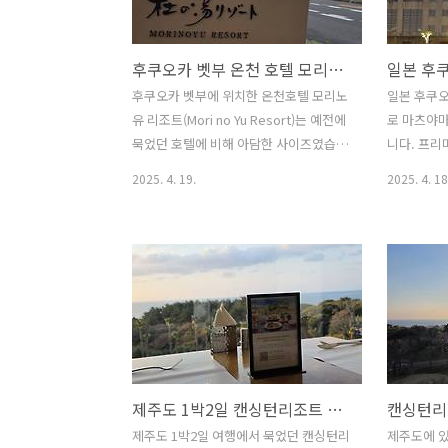
방과 침대방이 있고 거실이 넓어서 함께
시즈카 우
시간을 보내고 좋을 것 같았습니다. 10명
는 소금구이
후쿠오카 벳부 온천 호텔 모리노유 리조트 숙소 구경!! 유후인 추천 간식과 라라포트 건담의 위용(ft. 일본 여행)
넘는 인원이 함께 넉넉하게 지낼 수 있었
장어 맛집이
습니다. 가을 초입이라 비가 와서 아쉬웠
카타 에키
후쿠오카 벳부에 위치한 온천호텔 모리노
일본 후쿠오
지만 산책코스와 수영장에서 시간을 보낼
있어 쇼핑과
유 리조트(Mori no Yu Resort)는 예전에
로 마츠야마
수 있어 여름에는 너무 좋지 않을까 싶기
는 규모가 
묵었던 호텔에 비해 아담한 사이즈였습니
니다. 프리미
도 합니다. 영월 독채 비브릿지풀빌라리
타 에키마에
다. 그래도 전날 체크아웃 한 프리미어 호
Hotel M
2025. 4. 19.
2025. 4. 18
조트 규모..
여행..
텔 모지코(Premier Hotel Mojiko)보다
카 2박3일
는 작아도 온천을 즐길 수 있어 더 좋았습
하면 알찬 
니다. 일본 여행에서 외곽에 있는 호텔 중
들이 어렸을
에 제일 작았던 것 같아요. 2박 3일의 일
한번 더 그
정의 후쿠오카 여행은 운이 참 좋았던 것
다녀오게 되
같아요. 모객이 되지 않아서 몇 차례 취소
었지만 미쳐
되다가 운 좋게 픽한 코스로 여행시작 전
미어 호텔 모
날에 비가 왔었고 출국 비행기 탑승 후에
Mojiko)
비가 내려서 여행 내내 맑지는 않았지만
에 괜찮았습
제주도 1박2일 캔싱턴리조트 제주 중문 조식 어떤가? 조식 가격 제대로 주고 먹지 않아 더 좋았던 식사
선선하니 여행하기 좋았습니다. 그리고
아 몇 차례
여행비용도 제일 저렴했고 호텔 규모가
가격으로 운
제주도 1박2일 여행에서 묵었던 캔싱턴리
제주도에 있