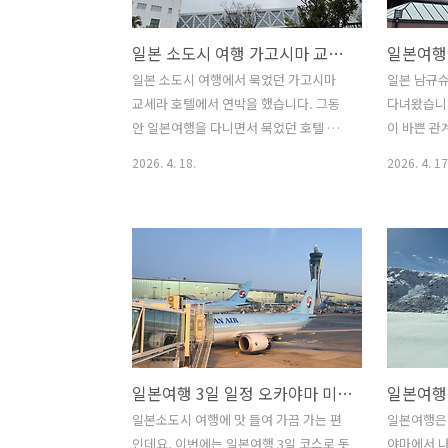
정보다는 좀 더 길게 느껴졌습니다. 아무
서 초원의 
래도 초원이 많다 보니 날벌레로 인해 약
원이지만 
일본 소도시 여행 가고시마 교세라 호텔 숙소 구경!! 기리시마 미나미큐슈 이부스키 여유있게 둘러 본 여행
한 곤혹스럽기는 했습니다. 날벌레 접근
어우러졌다고
을 막는 스프레이를 준비해야 한결 수월
니 아무래도
일본 소도시 여행에서 묵었던 가고시마
일본 남규슈
한 여행이 되지 않을까 싶네요. 하이라얼
쓰이게 해서
교세라 호텔에서 연박을 했습니다. 그동
다녀왔습니다
의 중성가일 호텔(Zhongchengjiari
베이얼의 게
안 일본여행을 다니면서 묵었던 호텔 중
이 바쁜 관
Hotel) 모습 오랜만..
듣던 게르에
에 만족도가 높은 호텔 중에 하나가 교세
니다. 첫날
2026. 4. 18.
2026. 4. 17
했었는데요.
라 호텔입니다. 구름다리를 통해 본관과
스러웠지만 
신관이 연결되어 있고 구름다리에는 무빙
월 말이라 
워크가 있어 편하게 이동할 수 있었습니
운 좋게 실
다. 3월 말에 찾은 가고시마는 남규슈에
마 호텔 가
있는 일본 소도시로 따뜻한 날씨지만 덥
도시의 풍경
지 않아 여행하기 좋았습니다. 아무래도
있습니다. 
일본소도시는 번화가와 달리 자유여행 시
의 온천은 
이동하는 게 다소 불편할 수도 있습니다.
이 호텔 정
물론 대중교통이 잘되어 있어 가능하지만
고 가고시마
일본여행 3일 일정 오카야마 미사사온천 사이키 벳칸 료칸!! 톳토리와 아카가와라, 시라카베 도조군 거리의 낭만
이동시간이 더 걸리겠죠. 이동시간이 길
상할 수 있
어도 자유여행을 즐기는 여행가의 입장에
가고시마는 
일본소도시 여행에 맛 들여 가끔 가는 편
일본여행은
서는 그것도 여행일 수 있겠죠. 가고시마
하는 데 기
인데요. 이번에는 일본여행 3일 코스로 돗
야마에서 