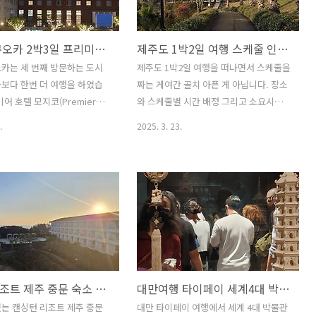
나카야도 다녀왔는데 양념보다
고 떠나야 하는 부담감이 걱정되기는 했
 장어를 더 좋아해 살짝 국내
습니다. 다행히 Chat GPT를 활용해 제주
일본 후쿠오카 2박3일 프리미어 호텔 모지코(Premier Hotel Mojiko) 야경과 산책코스 그리고 조식은?
제주도 1박2일 여행 스케줄 인공지능 프로그램 챗GPT의 도움을 받아 떠난 여행 결과는?
 생각나더라구요. 루트인 하
도에도 다녀왔었기에 이번에 일본 후쿠오
마에 호텔은 하카타역 인근에
카 2박3일 일정으로 자유여행을 떠나게
카는 세 번째 방문하는 도시
제주도 1박2일 여행을 떠나면서 스케줄을
 식사는 너무 편했고 다이소
되었습니다. 결론부터 말하면 Chat GPT
보다 한번 더 여행을 하였습
짜는 게여간 골치 아픈 게 아닙니다. 장소
장난 아닌 거 있죠. 루트인 하카
는 100% 믿을 수 없으니 감안해야 한다
어 호텔 모지코(Premier
와 스케줄별 시간 배정 그리고 소요시간
 호텔 구경 패키지로만 일본
는 점입니다. 자유 여행 출발은 설렘..
ojiko) 숙소에서 시작한 후쿠오
을 어떻게 적절하게 잡는 것은 성격이 맞
.
2025. 3. 23.
 일정은 짧으면 짧고 알차다고
아야 해서 골치 아픈 게 사실입니다. 그래
시간입니다. 후쿠오카는 아이
서 개인적으로는 자유여행보다는 패키지
 때 가족여행으로 한번 커서
여행을 선호하는 편입니다. 그런데 제주
리고 이번에는 어머님과 함께
도는 패키지여행은 대부분 골프를 곁들인
었습니다. 중복된 코스도 있
여행이고 출발지가 서울이 아니라서 선택
 보지 못한 부분도 있고 프리
하기 쉽지 않습니다. 패키지여행은 일단
지코(Premier Hotel
스케줄에서 자유롭고 비용도 절약되기 때
 호텔 등 숙소는 매번 달랐기 때문
문입니다. 최근 엔화가 저렴한 덕분에 일
니다. 여행객 모집이 되지 않
본여행을 자주 다녀도 패키지여행만큼 편
캔싱턴리조트 제주 중문 숙소 내부와 제공 물품 중 따로 준비해야 하는 것과 오션뷰와 산책 코스 추천할 만
대만여행 타이페이 세계4대 박물관 국립고궁박물관 취옥백채와 홍콩경매 500억 낙찰된 찻잔 적접 보니
 취소가 되면서 가장 실속 있는
하고 비용이 저렴한 자유여행은 없는 것
 좋게 픽이 되었죠. 여행일정
같아요. 일단 호텔이나 료칸의 1박 비용만
는 캔싱턴 리조트 제주 중문
대만 타이페이 여행에서 세계 4대 박물관