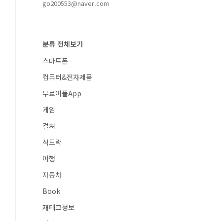
go200553@naver.com
분류 전체보기
스마트폰
컴퓨터&전자제품
무료어플App
게임
컬쳐
식도락
여행
자동차
Book
재테크정보