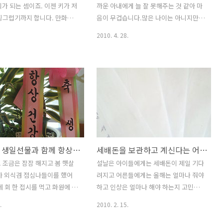
이 아닌가하는 생각이 듭니다
와 악기구매도 만만치 않지만 무엇보다
회가 되는 셈이죠. 이젠 키가 저
까운 아내에게 늘 잘 못해주는 것 같아 마
기와 합창대회 내달 17일에
스스로가 바순연주에 대해서 얼마나 간절
징그럽기까지 합니다. 만화그
음이 무겁습니다.많은 나이는 아니지만
국청소년합창콩쿠르에 출전하기
한지가 중요합니다. 단순히 한번 해볼까
아하는 준혁이는 만화가가 꿈이
아이들을 키우고 살림을 하다보면 문득
2010. 4. 28.
하는 마음으로의 도..
모된 입장도 있어지만 지금은
자신의 존재감에 대해 많이 생각하게 되
는 대로 하도록 하기로 했습
고 남편이 아직도 자신을 사랑하고 있는
에 왜 조커를 그렸을까? 아마도
지도 궁금하게 되나 봅니다. Aster
을 원하는 듯 합니다. 자신의
d'automne...!!! by Denis
어버린 조커는 준혁이의 심리상
Collette...!!! 아내가 중심 자식도 품안에
 싶어요. 최근에 시험기간동
자식입니다. 늘 곁에 있는 아내가 건강할
지로 잔소리를 했는데 장남이라
때 더욱 배려하고 챙겨주어야 하는데 실
 부모에게 걱정을 끼쳐 드리
제로는 그렇지 못합니다. 예전에는 아이
해 속으로 삭히는게 많았나 봅
들과 함께 하자고 외식을 미루기도 했지
처형에게 생일선물과 함께 항상 건강 개가 되라고 축하인사를 하다.
세배돈을 보관하고 계신다는 어머니의 비밀
를 닮아서 위트가 있습니다. 이
만 이젠 온전히 아내의 시간에 맞추기로
고 하는데 손이 쑤~욱 나와 깜
했습니다. 물론 아이들과도 같이 하긴 하
 조금은 잠잠 해지고 봄 햇살
설날은 아이들에게는 세배돈이 제일 기다
 와락 안기고 싶지 않으세요.
지만 무게중심을 옮기려고 합니다. For
아 외식겸 점심나들이를 했어
려지고 어른들에게는 올해는 얼마나 줘야
 빨간 하트 작렬... 3개 저와
you / Para vosotras (Sant Jordi) by .
에 회 한 접시를 먹고 화원에 들
하고 인상은 얼마나 해야 하는지 고민하
 막내를 표현한것 같습..
San..
 선물로 나무를 하나 사려고
는 날이기도 합니다. 인기는 세배돈 순으
.
2010. 2. 15.
rench Garden at Duke
로 아이들에게 인기 있는 어른은 두분 모
y nosha 단골꽃집 꽃사랑.. 드르
두 세배돈 주시는 분이거나 언제나 두둑