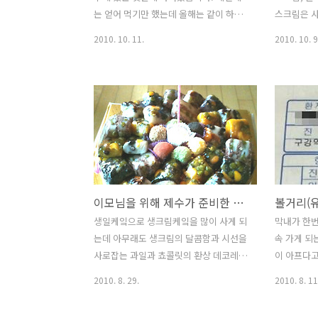
주시고 몸게그로 다시한번 대박 터트린
사용할 수 
는 얻어 먹기만 했는데 올해는 같이 하려
스크림은 사
영국 런던의 망사 스타킹 신은 산타크로
감을 사러
고 아내와 함께 다녀왔습니다. 아이들도
면 갈증이 
2010. 10. 11.
2010. 10. 9
스에게 감사를 드립..
..
같이 갔으면 더 좋았을텐데 학원시간과
나 사이다는
겹쳐서 어쩔수가 없었습니다. 동생내외와
는 청량감이
아이들 그리고 제수씨 여동생 내외가 일
이 다소 시
을 시작하고 있더라구요. 고구마는 여러
족합니다. 
분도 잘 아시듯이 식이섬유가 풍부하고
은 자주 찾
포만감을 주기 때문에 다이어트로 활용하
다. 그래서
시면 좋습니다. 또한 각종 비타민과 단백
마신답니다.
질, 칼륨을 함유하고 있어 성장기에 있는
의 방법을 
어린이에게 아주 좋은 영양식품입니다.
그것은 얼린
이모님을 위해 제수가 준비한 생일케잌과 주차장에서 흘리신 이모님의 눈물
그럼 한번 깨볼가요. 호미와 삽을 그리고
라서 첫 잔
장갑을 준비해서 줄기를 먼저 걷어내었습
과는 그다지
생일케잌으로 생크림케잌을 많이 사게 되
막내가 한번
니다. 엄청 많죠. 형제들이 모여서 고구마
면서도 윗
는데 아무래도 생크림의 달콤함과 시선을
속 가게 되
줄기를 걷어내고 호미로 조심스럽게 캐기
면 잔을 따
사로잡는 과일과 쵸콜릿의 환상 데코레이
이 아프다고
시작했어요. 보기에도 먹음직스런 놈도
요.ㅜㅜ 따
션 때문이 아닌가 싶기도 합니다. 여러분
붓기 시작하
2010. 8. 29.
2010. 8. 11
있고 너무 커버..
에 또..
은 어떠신가요. 비가 많이 와서 나가지 못
료를 보았어
거고 하루종일 뒹굴뒹굴 집에 있습니다.
하선염)으로