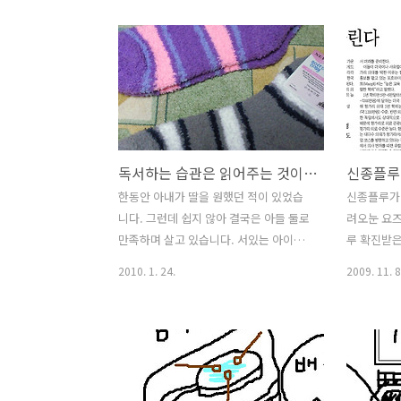
해야 졸업을 할 수 있죠. 바람직한 제도입
륵.... 사
니다. 실질적인 효과가 있던 없던 반복하
나무 그리고
다보면 달라질 수 있으니까요 작은 아들
길 뿐,,,
은 학원에 가서 모처럼 우리내외는 한가
장님. 봄햇
했지만 아이들을 위해 지난번에 미루다
미안하지만.
못한 책장정리를 하기 시작했습니다. 한
하는데 좋
참이 지났을까? 오후 책장 정리가 마무리
보다가 인디
독서하는 습관은 읽어주는 것이 아니라 공유하며 대화하는 속에 있다.
될 무렵 아침에 자원봉사를 간 준혁이에
는 막내가 
게서 전화가 왔어요. "아뿌!! 친구들하고
가져가야 한
한동안 아내가 딸을 원했던 적이 있었습
신종플루가
라면파티하기로 해서 집으로 데리고 가려
국 홍콩야자
니다. 그런데 쉽지 않아 결국은 아들 둘로
려오눈 요즈
는데 어떠세요" "어~~ 집안 청소하고 있
화원에 들르
만족하며 살고 있습니다. 서있는 아이가
루 확진받은
어서 힘들 것 같은데" "아이~~ 뚝" 아내가
준호, 그리고 앉아 있는 아이가 장남 준혁
일처럼 생각
2010. 1. 24.
2009. 11. 8
..
이예요. 큰 아들 준혁이는 장남이라 그런
확산이 되
지 잔정을 그닥 많지 않아요. 그러나 역시
확진판정을
장남이다 할 때가 많아요. 아내가 조금 아
구나 한번
프거나 하면 늘 오래 곁에서 걱정하고 간
었으면 하는
호하는게 장남이고 막내도 역시 걱정도
물론 그 
하지만 이내 쿨쿨... 저희는 평범한 가족
길이라도 말