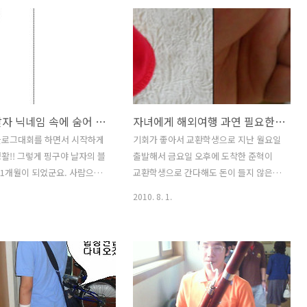
하고 얼마되지 않아 치료가 되
예를 들면 볼링에서 서로 실력차이가 많
볼거리(유행성 이하선염) 볼거
이 나면 실력이 우수한 선수에게 점수에
이하선염)는 볼거리 바이러스
서 몇 점을 감하는 걸 핸디갭이라고 합니
염으로 발생하는 급성 유행성
다. 반대로 성적이 낮은 사람에서 룰에 의
다. 타액선이 비대해지고 동통
한 핸디캡 점수를 가산하기도 한답니다.
 증상을 보입니다. 예방 접종
더 쉽게 말하면 철수의 메버리지가 190점
 빈도가 급격히 감소하였으며
이고 영희의 에버리지거 160점이라면 24
핑구야 날자 닉네임 속에 숨어 있는 아버지의 마음
자녀에게 해외여행 과연 필요한가? 교환학생으로 중국여행 다녀온 아들은 무엇을 배웠는가?
봄에 잘 발생합니다. 반복되
점을 B에게 가산해주고 만약 민수의 에버
 당황스럽고 그리고는 또 오
리지가 140점이라면 40점의 가산점을 주
블로그대회를 하면서 시작하게
기회가 좋아서 교환학생으로 지난 월요일
아프다고 하면서 볼리 붓는거
게 됩니다. 핑구야 날자의 징크스는 아내
활!! 그렇게 핑구야 날자의 블
출발해서 금요일 오후에 도착한 준혁이
 예방접종을 받았기 때문에 지
의 말입니다. 개미잡이새(Wryneck) A
21개월이 되었군요. 사람으로
교환학생으로 간다해도 돈이 들지 않은
이러스에 의해서 그러려니 하고
woodpecker unlike any oth..
 재롱 부릴 나이고 걸어다니
것은 아닙니다. 방학이라 어학연수를 보
2010. 8. 1.
재차 ..
저것 잡아당기면서 관심이 많을
낸다고 주변에서 떠들어도 보내지 못했던
08년도 11월경 처음 Web2.0
것은 효과가 그다지 없을것 같은 생각만
, 협업, 개방이라는 강의를 통
이 아니었습니다. 월급쟁이 생활 뻔하지
개설 바람이 불면서 만든 블로
않습니까? 같은 아들이라도 두 아이를 키
먼저 만든 것은 물론 계정이지만
우면서도 막내에게는 많은 기회가 주어지
뭘로 만들어야 하나 고민이었
는 반면 준혁이에게는 이상하게 기회가
 네이버 카페를 운영하면서 사
되지 않아 뭐라고 할까요. 운이 없다고 해