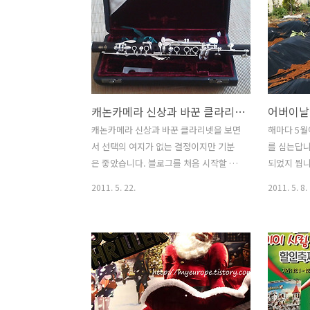
캐논카메라 신상과 바꾼 클라리넷 (안드로이드폰에서 블로그에 포스팅한 글입니다.)
캐논카메라 신상과 바꾼 클라리넷을 보면
해마다 5월
서 선택의 여지가 없는 결정이지만 기분
를 심는답니
은 줗았습니다. 블로그를 처음 시작할 땐
되었지 뭡니
사진을 폰카로 찍어서 올리면서도 별로
무슨 어버
2011. 5. 22.
2011. 5. 8.
생각이 없었습니다. 그러나 방문자수가
고 그러느냐
많아지면서 좀더 내용이나 정보가 잘 전
은 집에서 
달되도록 하는데 신경을 쓰게 되더라구
지도 몰랐어
요. 그러다보니 사진도 많이 찍게 되고 때
전화해보니
로는 동영상도 촬영하게 되었습니다. 똑
동생에게 
딲이로 접사도 찍으면서 또다른 재미를
하는 거예요
붙이게 되었답니다. 그런데 블로그 짠밥
심던지 하지