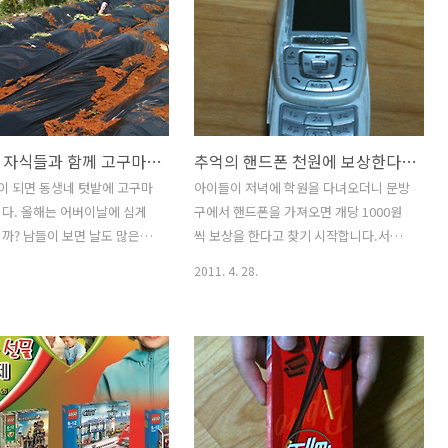
어버이날 자식들과 함께 고구마도 같이 심고 매실나무도 심으며 마냥 행복해 하신 어머니
추억의 핸드폰 천원에 보상한다는 문방구 아저씨 말에 12대 생존확인한 아이들 그러나 ?
이 되면 동생네 텃밭에 고구마
아이들이 저녁에 학원을 다녀오더니 문방
다. 올해는 어버이날에 심게
구에서 핸드폰을 가져오면 개당 1000원
까? 남들이 보면 날도 많은데
씩 보상을 한다고 찾기 시작합니다.서랍
이날에 고구마를 얼마나 먹겠다
장에 숨어 있던 핸드폰을 찾기시작했는데
2011. 4. 28.
고 할지 모를 일입니다. 사실
12대가 나온겁니다. 허걱...우리가족이 4
출발을 할때는 고구마를 심는
명이니까 한명당 3대 꼴이나되는군요. 막
요. 어머님 아파트에 다 와서
상 찾고보니 아내와 저는 1000원보다는
 통화가 않되다라구요. 그래서
손떼뭍은 핸드폰 속에 추억이 아련해지는
전화 했더니 밭에 있으시다고
겁니다. 핸드폰마다 이야기가 있고 사연
. 그래서 전화를 끊고 나중에
이 있어 아내와 한참을 이야기를 하는동
 오늘 같은날 고구마를 심느
안에도 아이들에게는 1000원만 보이나봐