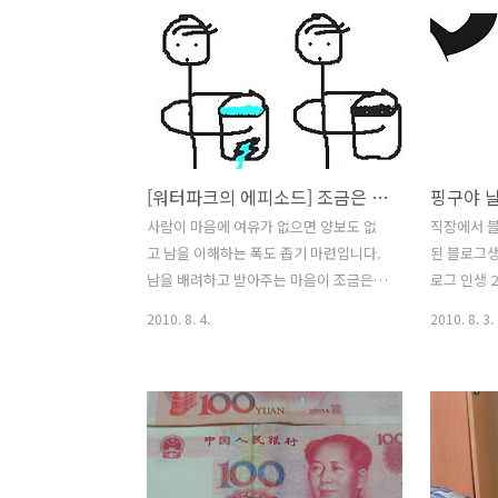
아이폰을 만지작거리다 이런저런 사진을
어요. 복용
보게 되었어요. 그 중에 떡케잌 사진을 보
었답니다. 
고 이모님의 생신날 가슴 찡했던 사연을
리(유행성 
올려봅니다. 생크림에 대한 선입견 그런
에 의한 감
데 전 생크림을 그다지 좋아하지 않는답
전염병입니
니다. 왜냐구요. 다른걸 많이 먹으면서도
이 발생하는
유독 살이 찔것 같다는 생각이 들어서죠.
으로 발생
[워터파크의 에피소드] 조금은 손해보는 듯이 살아도 결국은 손해보는게 아닐 수 도 있다.
1년에 몇번을 먹은 생크림케잌인데도 말
늦겨울이나 
이죠. 웃기죠. 그래서 한동안은 고구마케
는 질병으로
사람이 마음에 여유가 없으면 양보도 없
직장에서 
잌을 선호하게 되었어요. 일단은 생크림
른쪽 볼이 
고 남을 이해하는 폭도 좁기 마련입니다.
된 블로그생
이 있어도 그다지 많지 않고 부담이 없어
예요. 통상
남을 배려하고 받아주는 마음이 조금은
로그 인생 
서 좋아합니다. 여름에는 베스킨라빈스의
난번은 바
손해보는 듯한 행동으로 보일지 모르지만
따지면 한참
2010. 8. 4.
2010. 8. 3.
아이스크림..
넘어 갔는데 
결국은 그렇지 않다는 것을 종종 느끼게
면서 이것
됩니다. 자그마한 양보와 배려가 자신의
나이죠. 20
그릇을 키우고 깨끗하게 할 수 있습니다.
참여, 공유
상대방을 자신의 방식대로 이해하려고 하
해 블로그 
지말고 상대방을 있는 그대로를 받아준다
그, 가장 
면 어떠한 형태로든 받드시 그 만큼의 덕
닉네임을 
으로 돌아온다고 생각을 합니다. 생각은
죠. 예전에