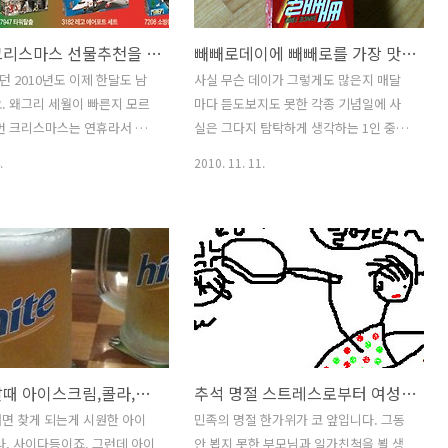
게 투털거렸어요. 그러나 막
요. 아이들의 첫 핸드폰 초등학교 몇 학년
착을 하고 보니 생각이 바뀌게
때 사준건지 기억이 잘나지는 않지만 유
자녀의 크리스마스 선물추천을 한다면 고려해야 할 사항 3가지
빼빼로데이에 빼빼로를 가장 맛있게 먹었던 하루와 출처불명의 연인들의 기념일
 각자 직장생활 하느라 좀 처
괴범, 인질범이 기승을 부려서 위치를 확
쉽지 않거든요. 형제내외가 모
인하는 통신사의 기능때문에 일찍 사준것
 2010년도 이제 한달도 남
사실 무슨 데이가 그렇게도 많은지 매달
이 텃밭에서 일을 하는 모습이
같아요. 위치확인이 정확하지는 않아도
. 왜그리 세월이 빠른지 모르
마다 듣도보지도 못한 각종 기념일에 사
는 무엇보다 행복한 일이 아니
당시에는 특별한 대안이 없었답니다. 어
번 크리스마스는 연휴라서 벌
실은 그다지 탐탁하게 생각하는 1인 중에
구요. 텃밭에 도착을 하니 이
느때는 엉뚱한 위치로 제공이 되어 화들
행도 계획하고 선물도 고민하고
한사람이랍니다. 아내도 역시 츨처불명의
.
2010. 11. 11.
짝 놀랜 경..
같아요. 우리는 다음주에 서울
기념일에 대해 마찬가지로 생각해서 그나
 지산스키장에 갈 계획을 잡
마 다행이지요. ㅋㅋ 사랑하는 사람에게
 방학이 되면 스키어들이 많아
달리 마음을 표현하지 못하는 사람들에게
면 많이 기다려야 하거든요.
는 각종 기념일이 오히려 고민하지 않고
얼마나 좋은지 걱정은 되지만
기념일에 맞는 선물로 마음을 표현할 수
는 것보다는 나을 것 같아요.
있어 다행일 수도 있습니다. 출처불명의
 더 여유가 되면 아내를 위해
기념일 몇개는 기억이 나지만 나머지는
까 생각중입니다.코피가 터지겠
처음 듣는 기념일도 있어 인터넷에서 연
뭐 있어요. 웅켜지고 살아야 피
인들의 기념일을 한번 찾아보았습니다.
갈증이 날때 아이스크림,콜라,사이다의 탄산음료보다 더 빠르게 해소되는 나만의 방법
추석 명절 스트레스로부터 여성들을 해방시키기 위한 도전은 계속된다.
. 기회가 되는대로 즐겁게.. 크
출처를 나만 모른는 건지는 몰라도 출처
물추천시 고려사항 - 한해만
불명의 연인들의 기념일이라고 생각되는
면 찾게 되는게 시원한 아이
민족의 명절 한가위가 코 앞입니다. 그동
행상품보다는 2~3년 이상을
날들이 많았어요. 11월18일 브라데이만
라, 사이다등이죠. 그런데 아이
안 뵙지 못한 부모님과 일가친척을 뵐 생