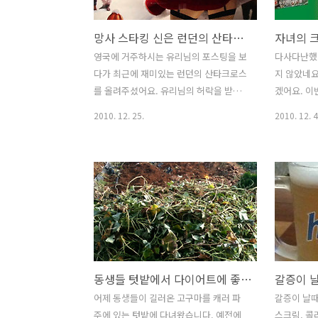
이 조금 되다보니 세미나에도 초청도 받
냐며 아내에
고 블로거들과 오프라인 모임도 갖게 되
상 밭에 도
망사 스타킹 신은 런던의 산타크로스와 한국의 테디베어 그린산타로 즐거운 성탄
었습니다. 기업에서 브랜드데이, 파워블
되더라구요.
로거데이,정부의 각종행사등등에도 참여
럼 모이기 
영국에 거주하시는 유리님의 포스팅을 보
다사다난했던
하기도 했답니다. 그런데 늘 움츠러들게
두 모여 같
다가 최근에 재미있는 런던의 산타크로스
지 않았네요
하는게 있었답니다. 대포를 들고 다니는
어머니에게
를 올려주셨어요. 유리님의 허락을 받아
겠어요. 이
블로거가 많아 지더라구요. 대포가 뭐냐
셨다 싶더라
여러분과 함께 즐거운 성탄을 보내고 싶
써부터 여
2010. 12. 25.
2010. 12. 4
구요? 긴 카메라 렌즈로 연신..
미 반..
어 망사 스타킹을 신은 산타크로스 사진
그러는 것 
을 올립니다. 일명 마릴린 먼로를 패러디
에서 가까운
한 산타크로스의 익살스런 표정이 보는
고 있어요.
사람을 유쾌하게 만드는 것 같아요. 선물
리프트 타려
을 많이 나눠주셔서 하체튼튼하시네요.ㅋ
슬로프가 
ㅋ 망사스타킹 신은 마릴린 먼로를 패러
그래도 붐비
디한 산타크로스의 표정을 자세히 보시면
그리고 조금
더 즐겁답니다. 망사 스타킹 신은 런던의
스파를 갈
산타크로스 다음의 포토,동영상 베스트에
지만 세상 
동생들 텃밭에서 다이어트에 좋고 아이들 간식으로 좋은 영양식품 고구마를 캐러 다녀왔어요.
올라가기고 해서 발빠르신분들은 보셨을
곤만하고..
수도 있을 겁니다. 발갛게 상기된 표정이
리스마스 선
어제 동생들이 길러온 고구마를 캐러 파
갈증이 날때
익살스럽죠. 착한어린이에게 선물도 나눠
사용하는 유
주에 있는 텃밭에 다녀왔습니다. 예전에
스크림, 콜