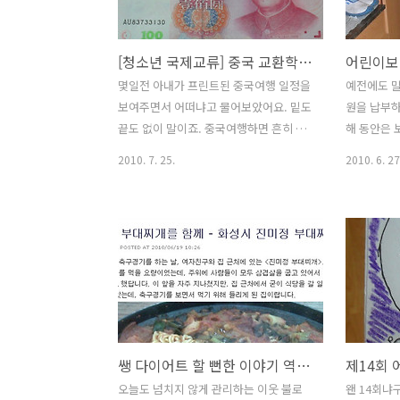
그러한데 사실은 저도 실천을 잘 못해 늘
용하던 닉네
아내에게 구사리를 듣는 답니다. 자신의
이름으로 할
[청소년 국제교류] 중국 교환학생으로 5일 동안 떠나는 아들을 향한 엄마의 마음
그릇에 따라 아무리 많은 물을 담으려 해
결정을 못
도 내가 가지고 있는 그롯이 작으면 넘치
준비하라 
몇일전 아내가 프린트된 중국여행 일정을
예전에도 말
는 것을 보고도 어찌할 수 없습니다. 내가
되었는데....
보여주면서 어떠냐고 물어보았어요. 밑도
원을 납부
가진 그릇이 커도 밑둥이 깨져 있다면 가
장에서 아이
끝도 없이 말이죠. 중국여행하면 흔히 듣
해 동안은 
득 찰 것 같은데도 늘 안이 비어 있게 됩..
이션 VTR
는 상해, 황산, 북경, 장가계, 구채구, 서
그런데 아
2010. 7. 25.
2010. 6. 27
안, 정주, 하이난등이 아니라 허쩌현이라
학년이 되
는 곳이예요. 뭐눈에는 뭐만 보인다고 혹
황은 달라졌
시 이벤트에 당첨이 되었나 했지요. ㅋㅋ
잘날이.. 
나중에 알고보니 지차체에서 교류를 하고
보니 막내놈
있는 중국의 도시에 교환학생으로 가게
다. ㅉㅉ 
되었던 모양이예요. 그동안도 통화가 잘
훈련이 있었
되지 않았는데 근간에 부쩍 바쁘게 뭔가
늘어난 정도
하는것 같았는데 전혀 눈치 못챗지 뭡니
만 마음은 
까? 좋은분을 만나서 우리까지 기회가 온
데. 가지가
쌩 다이어트 할 뻔한 이야기 역시 오랜 살다보면 부부는 닮기도 하지만 통하기도 하나보다
것 같아요. 물론 아내가 동분서주한 노고
그리 부는지
도 있었겠지요. 지난번 리솜 스파캐슬 다
내가 넌즈시
오늘도 넘치지 않게 관리하는 이웃 불로
왠 14회냐