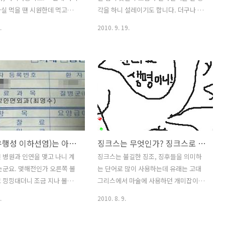
있어야 합니다. 아이들과 장난
빼면 매월14일은 기념일인 샘입니다. 그
실 먹을 땐 시원한데 먹고나
각을 하니 설레이기도 합니다. 더구나 올
가면 눈에 보이는대로 사달라고
리고 4월14일 솔로들이 자장면을 먹는 날
잘 해소되지 않더라구요. 콜라
해는 9일의 긴 추석이 되는 분들도 있어
.
2010. 9. 19.
인 블랙데이라..
 탄산이 목젖을 때린때 느끼
더욱 그럴것입니다. 그러나 설레이는 건
라고 해야 하나 뭐 그런 느낌
남자들 뿐일 수 도 있지 않을까요. 여자들
원한 감을 주는 데 역시 2% 부
은 이미 추석이 시작되어 벌써 부터 수심
여러분은 어떠세요. 전 그동안
이 가득 차 있습니다. 『일년에 한번 있는
은게 시원하게 얼린 냉수랍니
추석인데 뿔난 사람처럼 왜 그래』 하고
 편의점에서도 생수만을 사서
말하다가는 후라이펜으로 한대 맞을 수
 그런데 올해 들어서 또 하나
도 있습니다. 더구나 쥐꼬리만큼 벌어주
알게 되었어요. 첫잔의 첫 모금
는 돈으로 차례상을 준비하려면 주판을
 맥주잔에 시원한 맥주를 따
얼마나 털고 놓고 해야 하는지 모르는데
볼거리(유행성 이하선염)는 아니라면!! 보장보험에서 실비보험으로 바꿔 부담은 없지만
징크스는 무엇인가? 징크스로 몇 억을 날린 사연~~ 아 옛날이여!!
의 첫 모금입니다. 사실 제가 술
말이죠. 지난 태풍으로 낙과가 심해 과일
 친하지 않아서 직장생활 하
과 야채의 가격이 너무 올라 십만원 한장
 병원과 인연을 맺고 나니 계
징크스는 불길한 징조, 징후들을 의미하
분들에게도 특별한 자리가 아니
가지고 나가면 살게 없을 정도 입니다. 이
는군요. 몇해전인가 오른쪽 볼
는 단어로 많이 사용하는데 유래는 고대
르지 않아요. 출세하긴 글렀나
번에는 사과와 배가 같이 있는 과일세트
 낑낑대더니 조금 지나 볼이
그리스에서 마술에 사용하던 개미잡이라
라드리면 답주를 주시기 때문
가 나오기도 했습니다. 아니나 다를까
더라구요. 그래서 소아과 진
는 딱따구리의 일종인 새 이름에서 유래
.
2010. 8. 9.
아..
요. 처음에 볼거리(유행성 이
한다고 합니다. 그런데 핸디캡하고 혼동
 진단을 받고 약처방을 받았
해서 사용하시는 분이 계신데 핸디캡은