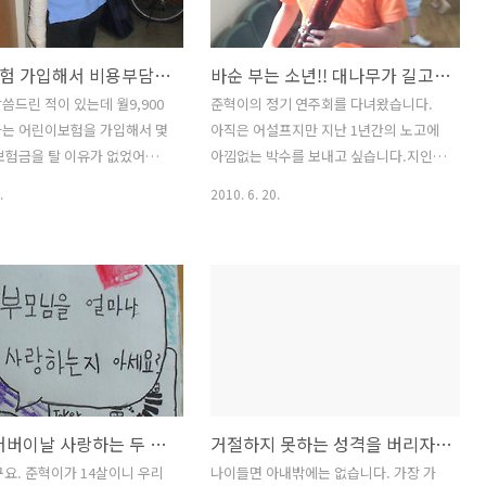
임을 사용할까? 해외 연예인
야하나...넉넉하지 않아도 운이 따라 학원
까 쉽게 결정을 못하니 더욱
도 어찌하다보니 저렴하게 내지는 무료로
어린이보험 가입해서 비용부담은 없지만 다치고 나면 마음은 아프다.
바순 부는 소년!! 대나무가 길고 곧게 자라는 것은 마디가 있기 때문이다.
하겠더라구요. 그러다가 겨울을
다니는 기회가 생기는가하면 그런 기회가
아내와 함께 옷장을 정리하게
와도 큰놈에게는 연이 닿지 않았어요. 이
씀드린 적이 있는데 월9,900
준혁이의 정기 연주회를 다녀왔습니다.
. 핑구 by Jinho.Jung 서랍
런게 우리 내외에게 늘 마음에 걸려 이번
하는 어린이보험을 가입해서 몇
아직은 어설프지만 지난 1년간의 노고에
들이 어릴때 즐겨 본 애니메
에 교환학생으로 선발되는 운이 따라 긴
보험금을 탈 이유가 없었어요.
아낌없는 박수를 보내고 싶습니다.지인의
테잎이 보이더라..
말설임 없이 보냈던거랍니다. 단순한 여
이들이 초등학교에 입학하고 고
도움으로 시작한 오케스트라 단원생활이
.
2010. 6. 20.
행이 아니라 ..
면서 행동반경이 넓어지면서 상
학업과 병행하기가 힘들고 벅차지만 착실
어요. 가지도 2개 뿐인데 바람
히 다닌 보람이 있습니다. 땀흘리기 싫다
금요일 퇴근을 하고 나서 집에 와
고 달리기를 멈춘다면 어른인 저도 회사
이 반깁스를 하고 있는 겁니
일이든 개인일이든 힘이 들지 않은 일은
주말동안 컵스카우트에서 수상
하나도 없었던 것 같습니다. 아이들은 이
는데 말이죠. 다행히 인대가
제 성장하면서 도전과 실패 속에서 많은
라고 해서 덜 걱정은 되었지
것을 배우게 될것입니다. 달리기 선수가
그렇지 않았어요. 아들 둘뿐이
땀흘리기 싫다고 달리는 것을 멈춘다면
 많은 나무도 아니데 바람이 왜
승리의 참 맛을 느낄 수 없을 것입니다. 예
제14회 어버이날 사랑하는 두 아들이 만들어 준 카네이션과 편지
거절하지 못하는 성격을 버리자 이젠 당당하게 NO라고 말하자
...그런데 다치기 몇일 전 아
고를 갈까하는 준혁이의 고민에 절치부심
 건넨말에 역시 뭐든지 생각
하고 있습니다. 바순을 연주해서 레슨비
구요. 준혁이가 14살이니 우리
나이들면 아내밖에는 없습니다. 가장 가