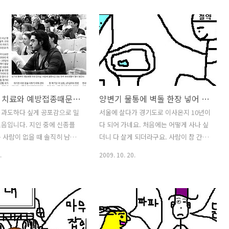
장님,,,, 사장님은 안계시고 꽃과
히 주시는 분일겁니다. 아이들은 아이들
 오랜만에 보는 연탄만이 반
이니까요. 가족들마다 자녀수가 한명 또
, 한쪽에서 부시시 일어나시는 사
는 두명에 따라 약간의 희비가 엇갈리기
살에 잠시 낮잠을 깨운 것 같아
도 하죠 그래서 한상 손해본다고 하는 집
. 사장님 생일 선물을 하려고
도 있을 겁니다. 설날 이것 저것 준비하다
은 나무 추천해주세요 이것저것
보면 몇 십만원은 족히 들기때문에 조금
아를 사기로 했습니다. 아내
은 부담스러운 부분도 있을 겁니다.결혼
신종플루 치료와 예방접종때문에 내 아이가 의사가 되었으면 하는...
양변기 물통에 벽돌 한장 넣어 보세요. 당신도 부자가 될 수 있습니다.
봄이라 학교에서 작은 화분을
하지 않았다고 세배를 받지 않으려는 노
다며 또 고르고 있었어요. 결
총각,노처녀 삼촌,이모,고모 늙는다고 세
 과도하다 싶게 공포감으로 밀
서울에 살다가 경기도로 이사온지 10년이
를 골랐어요. 공짜로... 항상
배를 받지 않으려는 친척, 은근슬쩍 자리
음입니다. 지인 중에 신종플
다 되어 가네요. 처음에는 어떻게 사나 싶
면 공짜로 얻는 재미가 있어 ..
를 비우는 어른도 있을지 모르겠습니다.
 사람이 없을 때 솔직히 남의
더니 다 살게 되더라구요. 사람이 참 간사
아쉬울때는 한푼이 귀할 수도 있으니 탓
을 했었어요. 그런데 빠르게
한게 서울에서 어떻게 사나 싶다라구요
.
2009. 10. 20.
하기는 좀 그럴 수 있..
다보니 지인중에 벌써 여러명이
서울에 볼 일이 있어 나가게 되면 사람도
 받았다는 소식을 접할때면 누
많고 차도 많지만 머리가 딩한게 정신을
쯤은 우리아이가 의사가 되어주
못 차리겠더라구요. 매연등 환경오염 탓
 바램도 할 말하지 않습니까?
이겠죠. 지구온난화 온난화 말로만 듣다
과정이 일반학부생보다는 험란한
가 한번씩 서울 중심부로 마실을 갈때면
이죠. 큰 놈은 예고간다고 하
몸으로 느껴지는 피곤함이라고나 할까?