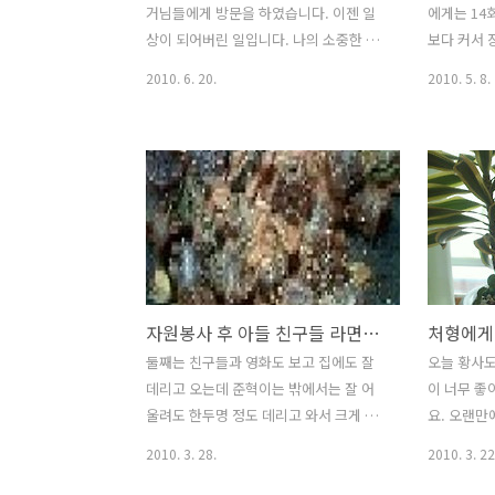
녀온 날에 여권을 받으러 시청에 갔었어
하기 나름
거님들에게 방문을 하였습니다. 이젠 일
에게는 14
요. 여행사에 여권번호를 불러줘야 하는
막내의 변성
상이 되어버린 일입니다. 나의 소중한 이
보다 커서 
데 직접 방문을 해야 한다고 해서 저녁7
제6회 한
웃블로거 답글다는 일도 때로는 부담이
리기를 좋
2010. 6. 20.
2010. 5. 8.
시..
위해 부..
되기도 하지만 이웃블로거가 돌아서기까
랍니다. 부
지는 한결 같은 마음으로 대하는 이웃으
본인이 원하
로 남으려고 애를 쓰고 있습니다. 오랜 이
니다. 표지
웃블로거가 어느 순간 발길을 돌려 방문
조금더 사랑
을 줄이고 다른 이웃블로거들과 소통하는
표정을 잃
모습을 보면 야속하기도 하지만 리뷰블로
태가 아닌가
거로 비중을 많이 둔 저로서는 도리가 없
안 여러가
죠. 하늘엔별님들이 여친과 함께 부대찌
는 입장에서
게를 드시고 오셨다는 정성스런 포스팅을
지 않기 위
자원봉사 후 아들 친구들 라면파티 핑구야 날자의 맛있는 라면 레시피
읽게 되었습니다. 그러고 보니 부대찌게
니다. 애비
를 먹을지도 오래 되었구나 하는 생각도
따만큼 좋다
둘째는 친구들과 영화도 보고 집에도 잘
오늘 황사도
들고 해서 답글을 남기고 조금 늦게 퇴근
놀했습니다.
데리고 오는데 준혁이는 밖에서는 잘 어
이 너무 좋
을 했습니다. 아이들이 더 바쁜 토요일 오
귀여운 장남의
울려도 한두명 정도 데리고 와서 크게 걱
요. 오랜만
후 퇴근후에 포스팅을 올리고 조금은 여
아내 그리고
정할 일도 아니고 스타일이 틀리니까? 큰
려 처형생일
2010. 3. 28.
2010. 3. 22
유있는 시간을 보내게..
아들 준혁이는 자원봉사를 갔습니다. 예
들렸습니다. F
전하고 틀려서 자원봉사를 일정 수준으로
Farms b