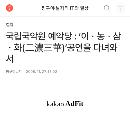
검색하기
핑구야 날자의 IT와 일상
티스토리
컬쳐
국립국악원 예악당 : ‘이ㆍ농ㆍ삼
ㆍ화(二濃三華)’공연을 다녀와
서
핑구야날자
2008. 11. 27. 13:02