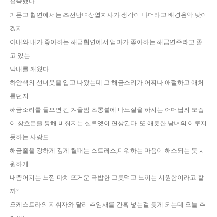
흡족했다
.
거문고 협연에서는 조선남녀상열지사가 생각이 나더라고 배경음악 탓이
겠지
아내와 내가 좋아하는 해금협연에서 엄마가 좋아하는 해금연주라고 졸
고 있는
막내를 깨웠다
.
하얀색의 선녀옷을 입고 나왔는데 그 해금소리가 어찌나 애절하고 애처
롭던지
…..
해금소리를 들으면 긴 겨울밤 초롱불에 바느질을 하시는 어머닙의 모습
이 창호문을 통해 비춰지는 실루엣이 연상된다
.
또 애틋한 남녀의 이루지
못하는 사랑도
….
해금줄을 강하게 깊게 켤때는 스트레스
,
미워하는 마음이 해소되는 듯 시
원하게
내뿜어지는
느낌 마치 뜨거운 국밥한 그릇먹고 느끼는 시원함이라고 할
까
?
오케스트라의 지휘자와 달리 추임새를 간혹 넣는걸 듲게 되는데 오늘 추