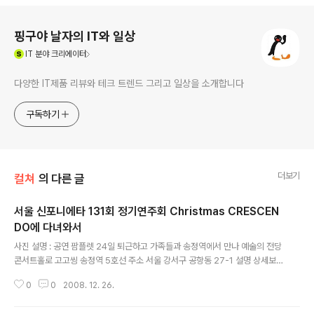
로그 정보
핑구야 날자의 IT와 일상
(새창열림)
IT
분야 크리에이터
다양한 IT제품 리뷰와 테크 트렌드 그리고 일상을 소개합니다
구독하기
더보기
컬쳐
의 다른 글
서울 신포니에타 131회 정기연주회 Christmas CRESCEN
DO에 다녀와서
글 내용
사진 설명 : 공연 팜플렛 24일 퇴근하고 가족들과 송정역에서 만나 예술의 전당
콘서트홀로 고고씽 송정역 5호선 주소 서울 강서구 공항동 27-1 설명 상세보
기 예술의전당 주소 서울 서초구 서초동 700 (남부순환로 2406) 설명 한국 현
0
0
2008. 12. 26.
대 문화가 살아 숨쉬는 예술의전당이 세계속에 우리를 당당하게... 상세보기 이
브이기도 하지만 큰놈 준혁이 거시기에 거시기가 난 기념이기도 하다. 허기나