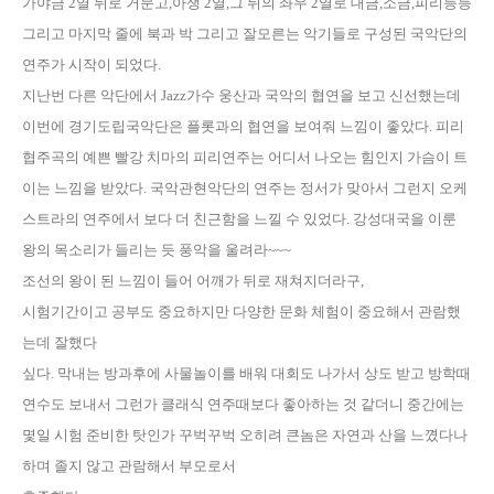
가야금
2
열 뒤로 거문고,아쟁
2
열
,
그 뒤의 좌우
2
열로 대금
,
소금
,
피리등등
그리고 마지막 줄에 북과 박 그리고 잘모른는 악기들로
구성된 국악단의
연주가 시작이 되었다
.
지난번 다른 악단에서
Jazz
가수 웅산과 국악의 협연을 보고 신선했는데
이번에 경기도립국악단은
플롯과의 협연을 보여줘 느낌이 좋았다
.
피리
협주곡의 예쁜 빨강 치마의 피리연주는 어디서 나오는 힘인지 가슴이 트
이는 느낌을 받았다
.
국악관현악단의 연주는 정서가 맞아서 그런지
오케
스트라의 연주에서 보다 더 친근함을 느낄 수 있었다
.
강성대국을 이룬
왕의 목소리가 들리는 듯 풍악을 울려라
~~~
조선의 왕이 된 느낌이 들어 어깨가 뒤로 재쳐지더라구
,
시험기간이고 공부도 중요하지만 다양한 문화 체험이 중요해서 관람했
는데 잘했다
싶다
.
막내는 방과후에 사물놀이를 배워 대회도 나가서 상도 받고 방학때
연수도 보내서 그런가
클래식 연주때보다 좋아하는 것 같더니 중간에는
몇일 시험 준비한 탓인가 꾸벅꾸벅
오히려 큰놈은 자연과 산을 느꼈다나
하며 졸지 않고 관람해서 부모로서