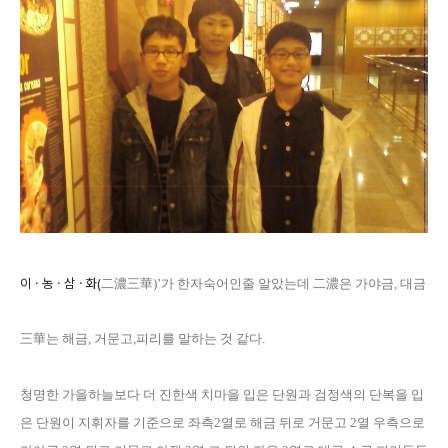
이ㆍ농ㆍ삼ㆍ화
(
二濃三華
)’
가 한자숙어인줄 알았는데
二濃은
가야금
,
대금
三華는
해금
,
거문고
,
피리를 말하는 것 같다
.
청명한 가을하늘보다 더 진한색 치마을 입은 단원과 검정색의 단복을 입
은 단원이 지휘자를
기준으로 좌측
2
열로 해금 뒤로 거문고
2
열 우측으로