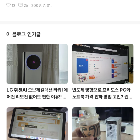
연주회 관람시 박수 에티켓을 몰라 처음에는 실수도 하고
진이 이상하게 나왔네요.. 조명처리를 못한 핸편의 OTL 때
12
26
2009. 7. 31.
이해도 못했어요. 그렇다고 지금은 제대로 하느냐? NO!!
마다..
그냥 관람하고 나오면 되지 무슨 박수 에티켓. 이렇게도 생
각을 했어요. 제 경험으로는 간단한 박수 에티켓을 알면 더
재미있는 관람이 될 수도 있더라구요 그런데 7~8년 다니
면서 눈치로 배운걸 정리해 보겠습니다. 조금은 틀릴 수도
이 블로그 인기글
있으니 댓글로 지적해주시면 감사!! 박수는 언제 치나? - 무
대위에 단원들이 나올때, 악장이 나올때, 지휘자가 나올때,
협연시 협연자가 나올때 뭐 눈치껏 또 좋은 연주 부탁하는
맘으로 치면 됩니다. - 연주곡에 따라서는 몇 악장으로 이
루어져..
LG 휘센AI 오브제컬렉션 타워I 에
반도체 영향으로 프리도스 PC와
어컨 리모컨 없어도 편한 이유!! 7
노트북 가격 인하 방법 고민? 윈도
월 장마철 AI콜드프리로 실사용
우11 프로도 저렴하게 직접 설치
후기
방법?(feat. vip-scdkeys)