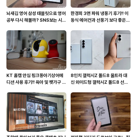
뇌새김 영어 삼성 태블릿으로 영어
한경희 3면 파워 냉풍기 후기!! 이
공부 다시 해볼까? SNS보는 시간
동식 에어컨과 선풍기 보다 좋은
줄여 성인영어회화 독학!!
점도 있지만 단점도?
KT 홈캠 안심 핑크퐁아기상어에
8인치 갤럭시Z 폴드8 울트라 대
디션 사용 후기!! 육아 및 팻가구 그
신 와이드형 갤럭시Z 폴드8 선
리고 부모님을 위해 한정출시 아기
택? 두 모델 프라이버시 디스플레
상어홈캠 어때!!
이 미제공!!