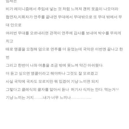
임세는
비가 레이니즘에서 추임새 넣는 것 처럼 느껴져 괜히 웃음이 나오더라
협연자
,
지휘자가 연주를 끝내면 무대에서 무대밖으로 또 무대 밖에서 무
대 안으로
여러번 무대를 오르내리면
관객이 연주에 감사를 보내며 박수를 무쟈게
치고
때로 앵콜을 요청해 덤으로
연주를 더 듣었는데 국악은 이번엔 끝나고 한
번
그리고 한번더 나와 여흥을 조금 밖에 못느껴
약간 아쉬웠다
.
더 듣고 싶으면 앵콜이라고 해야하나 그것도 잘 모르겠고
사실 국악에 국자도 모르지만 뭐 있겠어 기냥 느끼면 되지
그렇다고 클레식의 클자를 알아서
듣나 허기사 식자는 안다. 먹는거^^
기냥 느끼는 거지
……..
내가 너무 느끼나
……………..