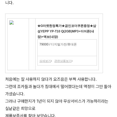
니다.
★G마켓한정특가★곰인코더쿠폰증정★삼
성YEPP YP-T10 Q(2GB)MP3+이어폰(내
장)+액보(내장)
79000 /
디지털가전/휴대폰
상세보기
관련상품보기
처음에는 잘 사용하지 않다가 요즈음은 부쩍 사용합니다.
그런데 조카들과 놀다가 침대에서 떨어졌다는데 액정이 그만 돌아
가셨습니다.
그러나 구매한지가 1년이 되지 않아 무상서비스가 가능하리라는
실낱같은 희망으로
제품보증서를 찾아 보았습니다.