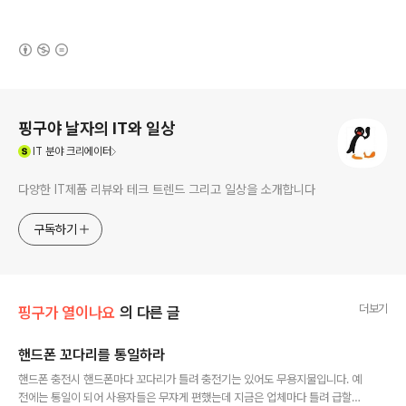
(새창열림)
로그 정보
핑구야 날자의 IT와 일상
(새창열림)
IT
분야 크리에이터
다양한 IT제품 리뷰와 테크 트렌드 그리고 일상을 소개합니다
구독하기
더보기
핑구가 열이나요
의 다른 글
핸드폰 꼬다리를 통일하라
글 내용
핸드폰 충전시 핸드폰마다 꼬다리가 틀려 충전기는 있어도 무용지물입니다. 예
전에는 통일이 되어 사용자들은 무쟈게 편했는데 지금은 업체마다 틀려 급할때