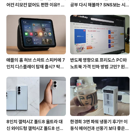
어컨 리모컨 없어도 편한 이유!! 7
공부 다시 해볼까? SNS보는 시간
월 장마철 AI콜드프리로 실사용
줄여 성인영어회화 독학!!
후기
애플의 홈 허브 스마트 스피커에 7
반도체 영향으로 프리도스 PC와
인치 디스플레이 탑재 출시? 탁상
노트북 가격 인하 방법 고민? 윈도
형과 벽걸이형에 완전 새로운 운영
우11 프로도 저렴하게 직접 설치
체제 적용!!
방법?(feat. vip-scdkeys)
8인치 갤럭시Z 폴드8 울트라 대
한경희 3면 파워 냉풍기 후기!! 이
신 와이드형 갤럭시Z 폴드8 선
동식 에어컨과 선풍기 보다 좋은
택? 두 모델 프라이버시 디스플레
점도 있지만 단점도?