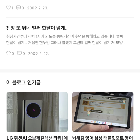
는 애를 먹습니다. 단일상품으로 하면 문제가 되나요 아님 핸드폰 제품마다 디
1
0
2009. 2. 23.
자인 특성상 그런가 괜히 딴지걸고 싶네요 우리 가족은 3종류 모두다 틀려서 충
전시마다 꼬다리 찾느라. 아무것도 묻지 않고 따지지도 않는 충전기가 필요할때
입니다.
젠장 또 뛰네 벌써 한달이 넘게..
글 내용
취침시간부터 새벽 1시가 되도록 쿵쾅거리며 수면을 방해하고 있습니다. 벌써
한달이 넘게... 처음엔 한두번 그러나 말겠지 그런데 벌써 한달이 넘게 저 모양입
니다. 아내가 조망간 말을 하러 간답니다. 부인에게 정중히 말하면 되리라 생각
0
0
2009. 2. 22.
하지만 그렇게 방법을 취해도 변화가 없다면 관리실,수위실을 통해 도움울 요청
할 생각입니다. 직접 부딪히는건 깔끔한 결과를 만들 수 없기 때문입니다. 그리
고나서도 개선이 되지 않는다면 경찰의 도움을 받아야겠죠. 오늘은 일요일인데
대낮에도 쿵쾅소리가 납니다. 여간 신경쓰이는게 아닙니다, . . . 저도 한때는 퇴
근하고 9시에 못을 박은 적이 있었습니다. 복수라고 해야하나요. 소심한 복수..
이 블로그 인기글
책상을 조립하면서 전기드릴로 나사를 박기도 했습니다. 벽에 우리가족 보물지
도(연재 계속할 ..
LG 휘센AI 오브제컬렉션 타워I 에
뇌새김 영어 삼성 태블릿으로 영어