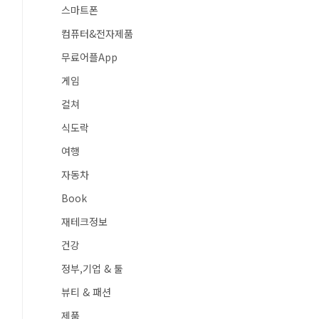
스마트폰
컴퓨터&전자제품
무료어플App
게임
컬쳐
식도락
여행
자동차
Book
재테크정보
건강
정부,기업 & 툴
뷰티 & 패션
제품