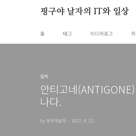
본문 바로가기
핑구야 날자의 IT와 일상
홈
태그
미디어로그
위
컬쳐
안티고네(ANTIGON
나다.
by 핑구야날자
2012. 9. 12.