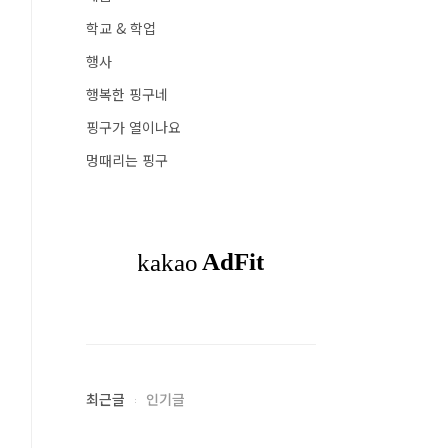
학교 & 학업
행사
행복한 핑구네
핑구가 열이나요
멍때리는 핑구
최근글
인기글