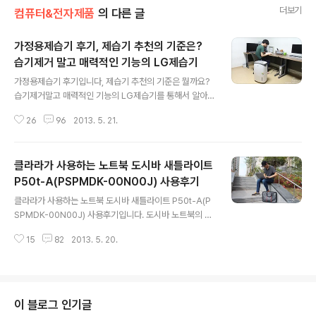
더보기
컴퓨터&전자제품
의 다른 글
가정용제습기 후기, 제습기 추천의 기준은?
습기제거 말고 매력적인 기능의 LG제습기
글 내용
가정용제습기 후기입니다, 제습기 추천의 기준은 뭘까요?
습기제거말고 매력적인 기능의 LG제습기를 통해서 알아
보았습니다. 가정용제습기는 특히 장마철이 되면 수요가
26
96
2013. 5. 21.
많아집니다. 제습기를 추천하는 기준을 찾다보면 더 고민
스러운게 여름을 전후로 한철만 사용할건데 그냥 넘어갈
까? 고민하는 분들이 많을 겁니다. 저도 그랬거든요. 그런
클라라가 사용하는 노트북 도시바 새틀라이트
데 작년에 6L짜리 중소업체 제습기를 사용하면서 생각이
달라졌어요. 이사오기전에는 저층에서 살았는데 제습기를
P50t-A(PSPMDK-00N00J) 사용후기
글 내용
사용하면서 뽀송뽀송한 경험을 하고는 왜 진작 사지 않았
클라라가 사용하는 노트북 도시바 새틀라이트 P50t-A(P
을까? 생각하게 되었죠. 그런데 에너지등급이 3등급이기
SPMDK-00N00J) 사용후기입니다. 도시바 노트북의 2
도 하지만 30평형에는 작아서 고민을 했거든요. 그런데 이
013년 상반기 플래그십 제품으로 새틀라이트 P50t-A를
번에 10L짜리 LG제습기를 사용하게 되었답니다. 제습기
15
82
2013. 5. 20.
선보였는데 풀HD와 3세대 인텔 쿼드코어 i7를 장착한 PS
추천의 기준은? 일단 제습기 추천의 기준은 일단 에너지등
PMDK-00M00J와 HD와 3세대 인텔 코어 i5를 장착한
급..
PSPMDK-00N00J 2종류입니다. 제가 사용하고 있는
도시바 노트북은 새틀라이트 P50t-A(PSPMDK-00N0
0J)입니다. 도비사의 모델로 클라라가 활동중인 거 아시
이 블로그 인기글
죠. 클라라시구로 한껏 주목을 받았던 그녀는 연관검색어