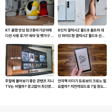
KT 홈캠 안심 핑크퐁아기상어에
8인치 갤럭시Z 폴드8 울트라 대
디션 사용 후기!! 육아 및 팻가구 그
신 와이드형 갤럭시Z 폴드8 선
리고 부모님을 위해 한정출시 아기
택? 두 모델 프라이버시 디스플레
상어홈캠 어때!!
이 미제공!!
주말에 몰아보기 좋은 콘텐츠 지니
전자책 리더기 듀로보의 크로노 필
TV는 어떨까? 광고없이 최신영화
요할까? 저전력모드로 7일 정도
까지 모든G 리뉴얼 출시했다고(f
사용할 수 있어 단점과 장점 확인
eat.KT다이렉트샵)
해봐!!