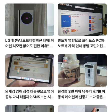
로 클라라노출, 클라라움짤, 클라라비키니, 클라라시건방
춤, 클라라헬스등등이 남심을 자극하고 있습니다. 그래서
그런지 클라라가 사용하고 있는 도시바 노트북 P50t-A도
매력적으로 보이는 거..
LG 휘센AI 오브제컬렉션 타워I 에
반도체 영향으로 프리도스 PC와
어컨 리모컨 없어도 편한 이유!! 7
노트북 가격 인하 방법 고민? 윈도
월 장마철 AI콜드프리로 실사용
우11 프로도 저렴하게 직접 설치
후기
방법?(feat. vip-scdkeys)
뇌새김 영어 삼성 태블릿으로 영어
한경희 3면 파워 냉풍기 후기!! 이
공부 다시 해볼까? SNS보는 시간
동식 에어컨과 선풍기 보다 좋은
줄여 성인영어회화 독학!!
점도 있지만 단점도?