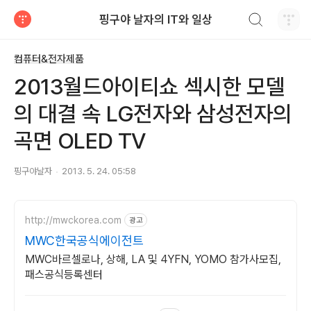
검색하기
핑구야 날자의 IT와 일상
티스토리
컴퓨터&전자제품
2013월드아이티쇼 섹시한 모델
의 대결 속 LG전자와 삼성전자의
곡면 OLED TV
핑구야날자
2013. 5. 24. 05:58
http://mwckorea.com
광고
MWC한국공식에이전트
MWC바르셀로나, 상해, LA 및 4YFN, YOMO 참가사모집,
패스공식등록센터