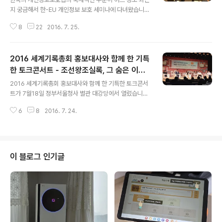
지 궁금해서 한-EU 개인정보 보호 세미나에 다녀왔습니
다. 개인정보의 노출로 인한 재산적인 피해는 물론 정신적
8
22
2016. 7. 25.
인 피해도 상당합니다. 행정자치부가 개인정보에 관한 꾸
준한 정책 덕분에 이젠 좀 안정이 되는 듯 합니다. 지난 6월
17일부터 19일까지 3일간 행정자치부는 서울 여의도 전
2016 세계기록총회 홍보대사와 함께 한 기특
경련 회관에서 한-EU 개인정보 보호 세미나를 개최하였습
니다.6월 17일~19일까지 서울 여의도 전경련 회관에서
한 토크콘서트 - 조선왕조실록, 그 숨은 이야
글 내용
개최하였습니다. 국제사회에 한국의 개인정보 보호제도를
기
2016 세계기록총회 홍보대사와 함께 한 기특한 토크콘서
공유함으로써 대외신인도를 높힐 수 있었던 계기가 되었습
트가 7월18일 정부서울청사 별관 대강당에서 열렸습니다.
니다. 한-EU 개인정보 보호 세미나는 행정자치부와 방송
2016 세계기록총회 홍보대사로 최원정, 이윤석씨가 활동
통신위원회 그리고 개인정보보호위원회가 공동 주최하고
6
8
2016. 7. 24.
하게 되어 위촉식과 겸해서 진행이 되었습니다. TV로만 보
한국인터넷진흥원이 주관하였습니다. 3일간의 일정 중에..
던 그날의 최원정씨를 가까이에서 볼 수 있어 좋았구요. 언
제나 유쾌한 이윤석씨도 반가웠답니다. 이번 기특한 콘서
트는 2016 세계기록총회를 앞두고 인터넷을 통해 사전에
참석을 예약한 400여명의 방청객이 참가한 더욱 의미가
이 블로그 인기글
있었습니다. 특히 관련 분야에 해박한 지식을 자지고 있는
방청객들로 더욱 열기가 뜨거웠던 토크콘서트 였습니다.
기특한 토크콘서트에 앞서 대강당 로비에서는 올림픽처럼
4년마다 개최되는 기록분야의 최대 회의라고 불리는 201
6 세계기록총회에 대한 소개를 패널 전시로 ..