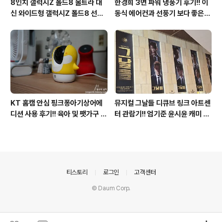
8인치 갤럭시Z 폴드8 울트라 대
한경희 3면 파워 냉풍기 후기!! 이
신 와이드형 갤럭시Z 폴드8 선
동식 에어컨과 선풍기 보다 좋은
택? 두 모델 프라이버시 디스플레
점도 있지만 단점도?
이 미제공!!
KT 홈캠 안심 핑크퐁아기상어에
뮤지컬 그날들 디큐브 링크 아트센
디션 사용 후기!! 육아 및 팻가구 그
터 관람기!! 엄기준 윤시윤 캐미 연
리고 부모님을 위해 한정출시 아기
기력에 즐거웠던 하루(feat. 7월
상어홈캠 어때!!
KT 장기고객 초대드림)
의안내
티스토리
로그인
고객센터
© Daum Corp.