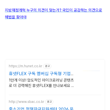
지방재정개혁 누구의 의견이 맞는가? 국민이 공감하는 의견으로
해법을 찾아야
https://m.hunet.co.kr
광고
휴넷FLEX 구독 멤버십 구독형 기업교
육의 기준
1만개 이상! 압도적인 마이크로러닝 콘텐츠
로 더 강력해진 휴넷FLEX를 만나보세요 언
제 어디서나 무제한 FLEX! 26년 교육도 휴
넷으로 시작하세요
http://www.sbac.co.kr
광고
중소기업 정책자금지원센터 2026 운