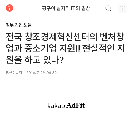
검색하기
핑구야 날자의 IT와 일상
티스토리
정부,기업 & 툴
전국 창조경제혁신센터의 벤처창
업과 중소기업 지원!! 현실적인 지
원을 하고 있나?
핑구야날자
2016. 7. 29. 06:32