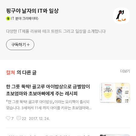
핑구야 날자의 IT와 일상
(새창열림)
IT
분야 크리에이터
다양한 IT제품 리뷰와 테크 트렌드 그리고 일상을 소개합니다
구독하기
더보기
컬쳐
의 다른 글
한 그릇 뚝딱! 골고루 아이밥상으로 금별맘이
초보엄마와 초보아빠에게 주는 레시피
글 내용
『한 그릇 뚝딱! 골고루 아이밥상』이라는 요리책이 출시되
었습니다. 3세에서 11세 까지 아이를 키우는 초보엄마와
초보아빠에게 금별맘이 주는 꿀맛 레시피 135가지를 담았
7
22
2017. 12. 24.
습니다. 금별맘의 『한 그릇 뚝딱! 골고루 아이밥상』을 소개
하는 이유 중에 하나는 몇 해 동안 모 기업의 파트너로 함께
활동하면 알고 지내는 사이랍니다. 초판에 벌써 완판이 되