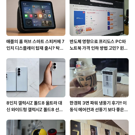
후기
애플의 홈 허브 스마트 스피커에 7
반도체 영향으로 프리도스 PC와
인치 디스플레이 탑재 출시? 탁상
노트북 가격 인하 방법 고민? 윈도
형과 벽걸이형에 완전 새로운 운영
우11 프로도 저렴하게 직접 설치
체제 적용!!
방법?(feat. vip-scdkeys)
8인치 갤럭시Z 폴드8 울트라 대
한경희 3면 파워 냉풍기 후기!! 이
신 와이드형 갤럭시Z 폴드8 선
동식 에어컨과 선풍기 보다 좋은
택? 두 모델 프라이버시 디스플레
점도 있지만 단점도?
이 미제공!!