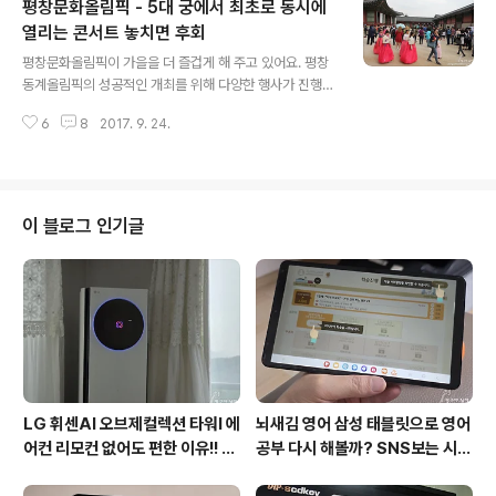
평창문화올림픽 - 5대 궁에서 최초로 동시에
고 두번째 인쇄에 들어갔다는 말에 다시 보게 되더라구요.
물론 이번에 처음 책을 출간했던 것은 아니구요. 『직장인 1
열리는 콘서트 놓치면 후회
글 내용
0분 도시락』을 출간해 많은 사랑을 받았던 이력이 있답니
평창문화올림픽이 가을을 더 즐겁게 해 주고 있어요. 평창
다. 우리 주변에는 금별맘님처럼 묵묵히 그리고 열심히 사
동계올림픽의 성공적인 개최를 위해 다양한 행사가 진행되
는 분들이 참 많은 것 같아요. 아이들이 언제 컷는지 모를
고 있거든요. 서울 5대궁(경복궁, 창덕궁, 창경궁, 덕수궁,
정도로 기억이 잘 나지는 않지만 결혼하고 아이들이 태어
6
8
2017. 9. 24.
경희궁)에서 전통국악, 재즈, 그리고 어쿠스틱밴드 등 다양
나고 이유식을 시작할 때는 뭐..
한 장르의 음악을 무료로 만날 수 있답니다. 그래서 평창문
화올림픽이라고 부르게 된 것 같아요. 다양한 문화행사를
통해 평장동계올림픽을 스포츠 경기만이 아니라 온 국민이
함께 즐길 수 있는 축제가 되고 있어 기분이 좋았습니다. 아
이 블로그 인기글
침에는 비가 올 것 같아 살짝 걱정을 했지만 낮에는 날씨가
좋아 즐거운 시간을 보냈어요. 그럼 경복궁의 심쿵심쿵콘
서트를 소개해 볼께요. 점심을 간단히 먹고 경복궁을 찾았
는데요. 여행하기 좋은 가을이라 그런지 외국인들이 많이
보였어요. 평창올림픽을 앞두고 ..
LG 휘센AI 오브제컬렉션 타워I 에
뇌새김 영어 삼성 태블릿으로 영어
어컨 리모컨 없어도 편한 이유!! 7
공부 다시 해볼까? SNS보는 시간
월 장마철 AI콜드프리로 실사용
줄여 성인영어회화 독학!!