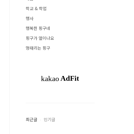
학교 & 학업
행사
행복한 핑구네
핑구가 열이나요
멍때리는 핑구
최근글
인기글