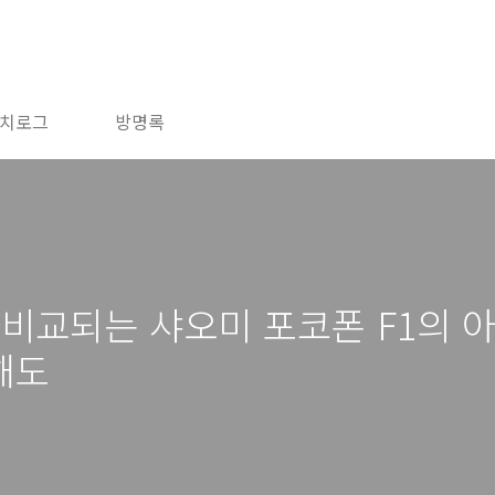
치로그
방명록
비교되는 샤오미 포코폰 F1의 아쉬
해도