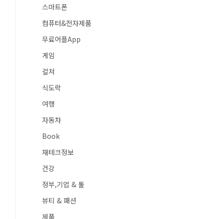
스마트폰
컴퓨터&전자제품
무료어플App
게임
컬쳐
식도락
여행
자동차
Book
재테크정보
건강
정부,기업 & 툴
뷰티 & 패션
제품