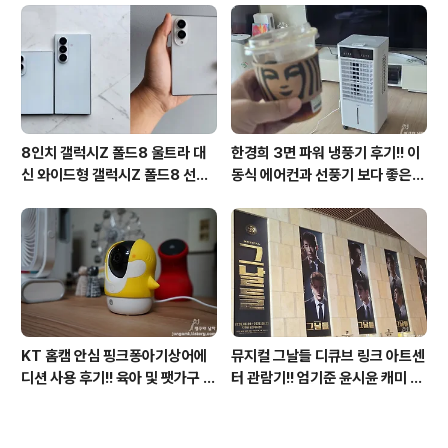
체제 적용!!
방법?(feat. vip-scdkeys)
8인치 갤럭시Z 폴드8 울트라 대
한경희 3면 파워 냉풍기 후기!! 이
신 와이드형 갤럭시Z 폴드8 선
동식 에어컨과 선풍기 보다 좋은
택? 두 모델 프라이버시 디스플레
점도 있지만 단점도?
이 미제공!!
KT 홈캠 안심 핑크퐁아기상어에
뮤지컬 그날들 디큐브 링크 아트센
디션 사용 후기!! 육아 및 팻가구 그
터 관람기!! 엄기준 윤시윤 캐미 연
리고 부모님을 위해 한정출시 아기
기력에 즐거웠던 하루(feat. 7월
상어홈캠 어때!!
KT 장기고객 초대드림)