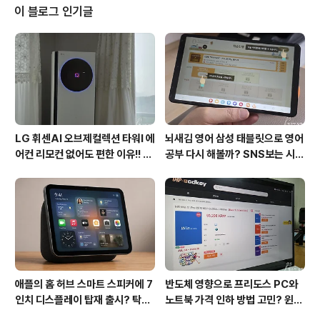
에 대한 다양한 설명을 들을 수 있었습니다. 올해 SEDEX2
이 블로그 인기글
024는 10월23일부터 25일까지 개최되며 LX세미콘 부
스는 D1홀에서 Core Technology, Automotive 그리
고 Display 등 세 가지 Zone으로 나누어 전시하였습니
다. 대한민국 대표 반도체 전시회 SEDEX 2024 반도체
대전 SED..
LG 휘센AI 오브제컬렉션 타워I 에
뇌새김 영어 삼성 태블릿으로 영어
어컨 리모컨 없어도 편한 이유!! 7
공부 다시 해볼까? SNS보는 시간
월 장마철 AI콜드프리로 실사용
줄여 성인영어회화 독학!!
후기
애플의 홈 허브 스마트 스피커에 7
반도체 영향으로 프리도스 PC와
인치 디스플레이 탑재 출시? 탁상
노트북 가격 인하 방법 고민? 윈도
형과 벽걸이형에 완전 새로운 운영
우11 프로도 저렴하게 직접 설치