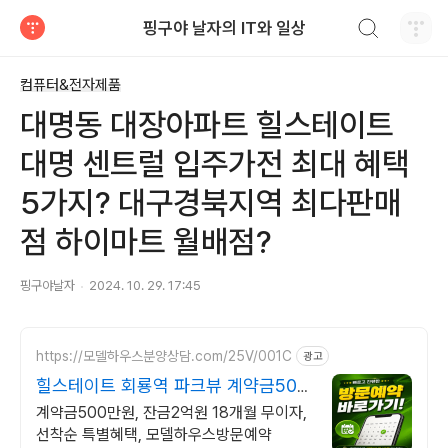
검색하기
핑구야 날자의 IT와 일상
티스토리
컴퓨터&전자제품
대명동 대장아파트 힐스테이트
대명 센트럴 입주가전 최대 혜택
5가지? 대구경북지역 최다판매
점 하이마트 월배점?
핑구야날자
2024. 10. 29. 17:45
https://모델하우스분양상담.com/25V/001C
광고
힐스테이트 회룡역 파크뷰 계약금500
만원,잔금2억유예
계약금500만원, 잔금2억원 18개월 무이자,
선착순 특별혜택, 모델하우스방문예약