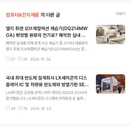
더보기
컴퓨터&전자제품
의 다른 글
엘지 휘센 오브제컬렉션 제습기(DQ214MW
GA) 평형별 용량과 전기료? 쾌적한 실내 기
글 내용
본 신발과 옷장 건조까지!!(ft. LG전자)
쾌적한 실내를 위해 찾게 되는 제습기 중 21리터 대용량의
엘지 휘센 오브제컬렉션 제습기(DQ214MWGA)는 깔끔
한 디자인이 더 매력적입니다. 제습기는 실내를 쾌적하게
27
24
2024. 10. 26.
해 주지만 신반을 건조하거나 옷장 내 습기를 제거하는데
도 효과적입니다. LG전자의 예전 모델을 사용하고 있는데
가장 만족스러웠던 것은 급하게 신발을 건조해야 할 때 유
국내 최대 반도체 설계회사 LX세미콘의 디스
용하다는 겁니다. 21리터의 대용량 엘지 휘센 오브제컬렉
션 제습기(DQ214MWGA)은 성능을 논하기 전에 디자인
플레이 IC 및 차량용 반도체와 방열기판 SED
글 내용
이 사용하고 있던 구형 모델과는 확실한 차이가 있어 욕심
EX 2024 전격 공개!!
LX세미콘은 삼성동 코엑스에서 개최된 SEDEX 2024에
이 나기는 하더라구요. 21리터의 대용량 엘지 휘센 오브제
참가했습니다. LX세미콘은 시스템에 최적화된 칩 솔루션
컬렉션 제습기(DQ214MWGA)을 사용하면 전기료는 얼
을 제공하고, 방열기판 사업의 확장 및 신규 유망 분야의 신
마나 나올까요? 엘지 휘센 오브제컬렉션 제습기(DQ214
39
72
2024. 10. 23.
사업을 지속적으로 발굴해 나간다고 강조하며 디스플레이
MWGA) 디자인 LG전자의 오브제컬렉..
IC를 비롯해 미래 성장동력으로 육성 중인 차량용 반도체
와 방열기판 등을 선보였습니다. 작년에도 개최되었을 때
직접 참관해 LX세미콘의 비메모리 반도체와 전력 반도체