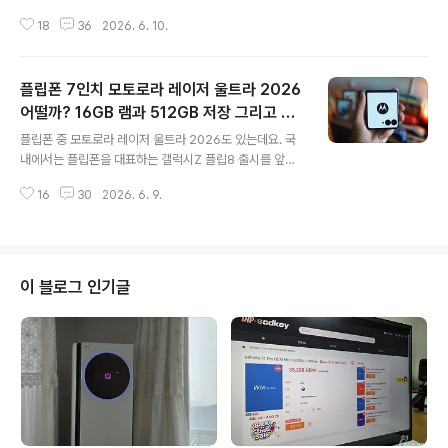
직히 아이폰에어는 디자인 호불호가 강한 편이라 유니크하
18
36
2026. 6. 10.
고 개성 있는 스마트 디바이스를 선호하는 분들이 많이 찾
는 것 같습니다. 성능보다는 스타일로 사는 분들에게는 아
이폰 에어가 괜찮은 모델일 수 있습니다. 더구나 KT닷컴에
플립폰 7인치 모토로라 레이저 울트라 2026
서 생각지도 못한 다양한 혜택과 저렴한 구매방법을 확인
해 본다면 마다할 이유가 없을 겁니다. 특히 에어팟 또는 애
어떨까? 16GB 램과 512GB 저장 그리고 배
글 내용
플워치도 구매할 계획이 있다면 더 유리할 수 있습니다. 또
터리 용량 5000mAh!!
플립폰 중 모토로라 레이저 울트라 2026도 있는데요. 국
한 통신비도 월 7%추가로 요금을 할인받을 수 있으니 일
내에서는 플립폰을 대표하는 갤럭시Z 플립8 출시를 앞두
거양득이죠. 요금제가 비쌀수록 혜택이 커지는 KT닷컴 단
고 있습니다. 새로운 모토로라 레이저 울트라 2026 에디
독 월 7% 추가요금 할인은 추천하고 싶습니다. 아이폰에
16
30
2026. 6. 9.
션과 대결 구도를 갖고 있지만 아무래도 갤럭시Z 플립8이
어 100% 구매 혜택 평소에 에어팟이나..
더 인기가 많습니다. 모토로라는 전작과 거의 변화가 없는
레이저 울트라 2026을 출시한 이유를 잘 모르겠습니다.
그리고 가격도 무려 30만원이나 인상하면서 말이죠. 그럼
전작을 구매해서 사용하는 게 훨씬 더 현명하지 않을까 하
이 블로그 인기글
는 생각도 듭니다. 프로세서는 이전 모델과 동일하고 충전
속도도 변함이 없으며 화면 크기도 모두 같습니다. 램 용량
도 16GB로 그대로인데 현재 진행 중인 램 부족 사태로 인
해 가격이 인상된 주요 원인일 가능성이 높습니다. 그렇다
면 어떤 특징이 있을까요? 레..