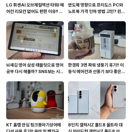
LG 휘센AI 오브제컬렉션 타워I 에
반도체 영향으로 프리도스 PC와
어컨 리모컨 없어도 편한 이유!! 7
노트북 가격 인하 방법 고민? 윈도
월 장마철 AI콜드프리로 실사용
우11 프로도 저렴하게 직접 설치
후기
방법?(feat. vip-scdkeys)
뇌새김 영어 삼성 태블릿으로 영어
한경희 3면 파워 냉풍기 후기!! 이
공부 다시 해볼까? SNS보는 시간
동식 에어컨과 선풍기 보다 좋은
줄여 성인영어회화 독학!!
점도 있지만 단점도?
KT 홈캠 안심 핑크퐁아기상어에
8인치 갤럭시Z 폴드8 울트라 대
디션 사용 후기!! 육아 및 팻가구 그
신 와이드형 갤럭시Z 폴드8 선