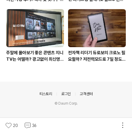
리고 부모님을 위해 한정출시 아기
택? 두 모델 프라이버시 디스플레
상어홈캠 어때!!
이 미제공!!
주말에 몰아보기 좋은 콘텐츠 지니
전자책 리더기 듀로보의 크로노 필
TV는 어떨까? 광고없이 최신영화
요할까? 저전력모드로 7일 정도
까지 모든G 리뉴얼 출시했다고(f
사용할 수 있어 단점과 장점 확인
eat.KT다이렉트샵)
해봐!!
의안내
티스토리
로그인
고객센터
© Daum Corp.
20
36