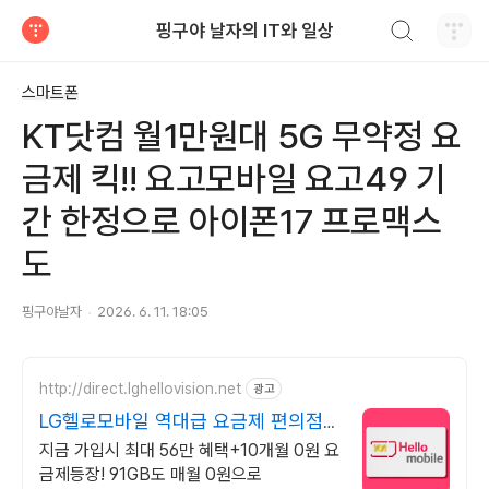
검색하기
핑구야 날자의 IT와 일상
티스토리
스마트폰
KT닷컴 월1만원대 5G 무약정 요
금제 킥!! 요고모바일 요고49 기
간 한정으로 아이폰17 프로맥스
도
핑구야날자
2026. 6. 11. 18:05
http://direct.lghellovision.net
광고
LG헬로모바일 역대급 요금제 편의점
유심, 이심 즉시개통
지금 가입시 최대 56만 혜택+10개월 0원 요
금제등장! 91GB도 매월 0원으로