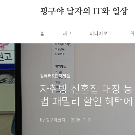
본문 바로가기
핑구야 날자의 IT와 일상
홈
태그
미디어로그
위
컴퓨터&전자제품
자취방 신혼집 매장 등 
법 패밀리 할인 혜택에
by 핑구야날자
2026. 7. 3.