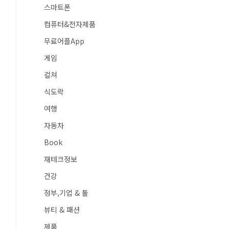
스마트폰
컴퓨터&전자제품
무료어플App
게임
컬쳐
식도락
여행
자동차
Book
재테크정보
건강
정부,기업 & 툴
뷰티 & 패션
제품