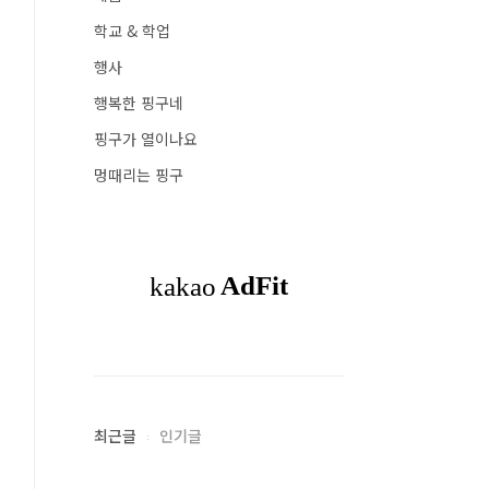
학교 & 학업
행사
행복한 핑구네
핑구가 열이나요
멍때리는 핑구
최근글
인기글