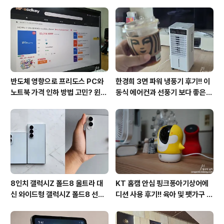
월 장마철 AI콜드프리로 실사용
줄여 성인영어회화 독학!!
후기
반도체 영향으로 프리도스 PC와
한경희 3면 파워 냉풍기 후기!! 이
노트북 가격 인하 방법 고민? 윈도
동식 에어컨과 선풍기 보다 좋은
우11 프로도 저렴하게 직접 설치
점도 있지만 단점도?
방법?(feat. vip-scdkeys)
8인치 갤럭시Z 폴드8 울트라 대
KT 홈캠 안심 핑크퐁아기상어에
신 와이드형 갤럭시Z 폴드8 선
디션 사용 후기!! 육아 및 팻가구 그
택? 두 모델 프라이버시 디스플레
리고 부모님을 위해 한정출시 아기
이 미제공!!
상어홈캠 어때!!