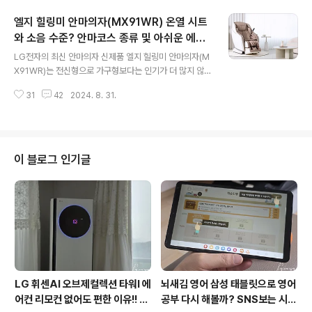
오 셀피 드론보다 작은 드론을 사용했었습니다. 그러나 작
엘지 힐링미 안마의자(MX91WR) 온열 시트
은 사이즈의 드론은 휴대하기 편하지만 바람이 많이 부는
야외에서는 원격 제어 구간을 벗어나기 쉬운 단점이 있습
와 소음 수준? 안마코스 종류 및 아쉬운 에어
글 내용
니다. 그러나 DJI 휴대용 네오 셀피 드론은 개인적으로 사
안마, 구독형 유리할까?(ft. LG전자)
LG전자의 최신 안마의자 신제품 엘지 힐링미 안마의자(M
용했던 소형 미니 드론과는 비교가 안될 정도입니다. ㅋㅋ
X91WR)는 전신형으로 가구형보다는 인기가 더 많지 않을
영상 촬영을 좀 더 실감 나게 하려면 드론 만한 장비는 없는
까 싶습니다. 부모님께 효도 선물로 해드리면 엄청 좋아하
것 같아요. 정해진 비행으로 접근성이 높은 드론 드론은 가
31
42
2024. 8. 31.
실 겁니다. 구독형으로 교원 안마의자를 사용하다가 구독
격이 비쌀수록 성능과 기..
이 끝나 소유권이 이전되어 무료로 사용하고 있어요. 안마
의자를 사용하는 것에 대해 처음에는 크게 반기지 않았는
데 막상 사용해 보니 이젠 없으면 안 될 정도랍니다. 퇴근하
고 유일하게 쉴 수 있는 공간 중에 하나가 안마의자랍니다.
이 블로그 인기글
그리고 스르르 잠깐 잠이 들면 피로가 회복되는 듯해요. ㅋ
ㅋ LG전자가 엘지 힐링미 안마의자(MX91WR) 모델을 통
해 얼마나 주목을 받을지 기대됩니다. 엘지 전신형 안마의
자는 MX6, MX8, 타이티 등 모델도 있습니다. 지문인식
으로 사용자별 맞춤 안마 엘지 ..
LG 휘센AI 오브제컬렉션 타워I 에
뇌새김 영어 삼성 태블릿으로 영어
어컨 리모컨 없어도 편한 이유!! 7
공부 다시 해볼까? SNS보는 시간