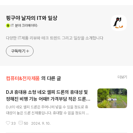
로그 정보
핑구야 날자의 IT와 일상
(새창열림)
IT
분야 크리에이터
다양한 IT제품 리뷰와 테크 트렌드 그리고 일상을 소개합니다
구독하기
더보기
컴퓨터&전자제품
의 다른 글
DJI 휴대용 소형 네오 셀피 드론의 휴대성 및
정해진 비행 기능 어때!! 가격부담 적은 드론
글 내용
신제품이지만 아쉬움도
DJI의 네오 셀피 드론은 주머니에 넣을 수 있을 정도로 휴
대성이 높은 드론 신제품입니다. 휴대할 수 없을 정도의 크
기는 가격적인 부담 때문에 사용하기 어렵지만 20만원대
33
50
2024. 9. 10.
후반의 가격대인 DJI 휴대용 네오 셀피 드론은 접근성이
높습니다. 예전에 드론이 한참 인기가 높아질 때 DJI의 네