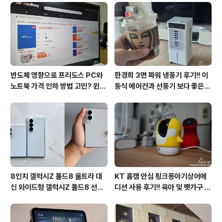
후기
반도체 영향으로 프리도스 PC와
한경희 3면 파워 냉풍기 후기!! 이
노트북 가격 인하 방법 고민? 윈도
동식 에어컨과 선풍기 보다 좋은
우11 프로도 저렴하게 직접 설치
점도 있지만 단점도?
방법?(feat. vip-scdkeys)
8인치 갤럭시Z 폴드8 울트라 대
KT 홈캠 안심 핑크퐁아기상어에
신 와이드형 갤럭시Z 폴드8 선
디션 사용 후기!! 육아 및 팻가구 그
택? 두 모델 프라이버시 디스플레
리고 부모님을 위해 한정출시 아기
이 미제공!!
상어홈캠 어때!!