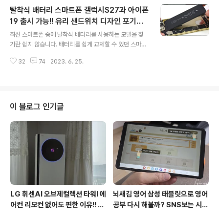
드하고 있는 삼성전자의 입장에서는 큰 의미를 두고 있지
탈착식 배터리 스마트폰 갤럭시S27과 아이폰
않을 수도 있지만 가랑비에 옷 젖는 법이라 무시할 수 없는
상황입니다. 국내시장에서는 삼성 완승이 당연하지만 중국
19 출시 가능!! 유리 샌드위치 디자인 포기로
글 내용
시장에서의 입지가 줄고 글로벌 시장에서 원플러스V 폴드
배터리 교체 쉽게
최신 스마트폰 중에 탈착식 배터리를 사용하는 모델을 찾
의 가격 경쟁력에 따라서 타격감이 있을 수 있지 않을까 생
기란 쉽지 않습니다. 배터리를 쉽게 교체할 수 있던 스마트
각해 봅니다. 그럼 중국폰 원플러스V 폴드의 스펙과 특징
폰들이 방수를 비롯한 여러 가지 이유로 탈착에서 교체가
을 간단히 알아 볼까요. 원플러스 V 폴드 출시와 디자인 접
32
74
2023. 6. 25.
어려운 방식으로 전환하였습니다. 물론 교체가 전혀 되지
히는 스마트폰 폴더블폰은 스팟성 스..
않는 것은 아닙니다. 서비스센터에서 후면 커버를 벗겨내
고 배터리를 교체하면 되니까요. 요즘에는 애플이나 삼성
스마트폰도 셀프A/S가 가능하기 때문에 도구만 있으면 분
리할 수 있죠. 그러나 배보다 배꼽이 더 커서 유명무실한 방
이 블로그 인기글
법이지만~ ㅋㅋ 그러나 예전처럼 탈부착이 가능한 스마트
폰이라면 보조배터리 대신 완충된 여유 배터리를 교체해
사용한다면 훨씬 편하겠죠. 그러나 해결해야 할 문제고 있
습니다. 유럽연합의 결정 쉬운 배터리를 교체 여러분도 아
시다시피 몇 년전만 해도 스마트폰을 사용하다가 배..
LG 휘센AI 오브제컬렉션 타워I 에
뇌새김 영어 삼성 태블릿으로 영어
어컨 리모컨 없어도 편한 이유!! 7
공부 다시 해볼까? SNS보는 시간
월 장마철 AI콜드프리로 실사용
줄여 성인영어회화 독학!!