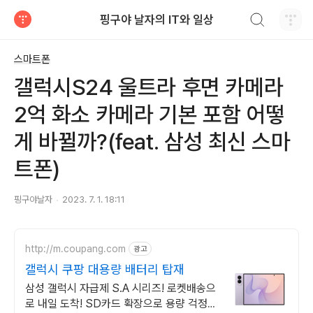
검색하기
핑구야 날자의 IT와 일상
티스토리
스마트폰
갤럭시S24 울트라 후면 카메라
2억 화소 카메라 기본 포함 어떻
게 바뀔까?(feat. 삼성 최신 스마
트폰)
핑구야날자
2023. 7. 1. 18:11
http://m.coupang.com
광고
갤럭시 쿠팡 대용량 배터리 탑재
삼성 갤럭시 자급제 S.A 시리즈! 로켓배송으
로 내일 도착! SD카드 확장으로 용량 걱정