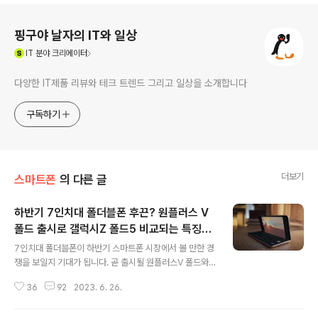
로그 정보
핑구야 날자의 IT와 일상
(새창열림)
IT
분야 크리에이터
다양한 IT제품 리뷰와 테크 트렌드 그리고 일상을 소개합니다
구독하기
더보기
스마트폰
의 다른 글
하반기 7인치대 폴더블폰 후끈? 원플러스 V
폴드 출시로 갤럭시Z 폴드5 비교되는 특징과
글 내용
스펙 궁금!!
7인치대 폴더블폰이 하반기 스마트폰 시장에서 볼 만한 경
쟁을 보일지 기대가 됩니다. 곧 출시될 원플러스V 폴드와
오포 파인드 N2 그리고 5월에 공개하고 이번 달에 출시될
36
92
2023. 6. 26.
구글 픽셀 폴드가 선두를 달리고 있는 갤럭시Z 폴드5에 얼
마큼 추격을 하게 될지 궁금해집니다. 물론 폴더블폰를 리