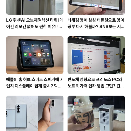
LG 휘센AI 오브제컬렉션 타워I 에
뇌새김 영어 삼성 태블릿으로 영어
어컨 리모컨 없어도 편한 이유!! 7
공부 다시 해볼까? SNS보는 시간
월 장마철 AI콜드프리로 실사용
줄여 성인영어회화 독학!!
후기
애플의 홈 허브 스마트 스피커에 7
반도체 영향으로 프리도스 PC와
인치 디스플레이 탑재 출시? 탁상
노트북 가격 인하 방법 고민? 윈도
형과 벽걸이형에 완전 새로운 운영
우11 프로도 저렴하게 직접 설치
체제 적용!!
방법?(feat. vip-scdkeys)