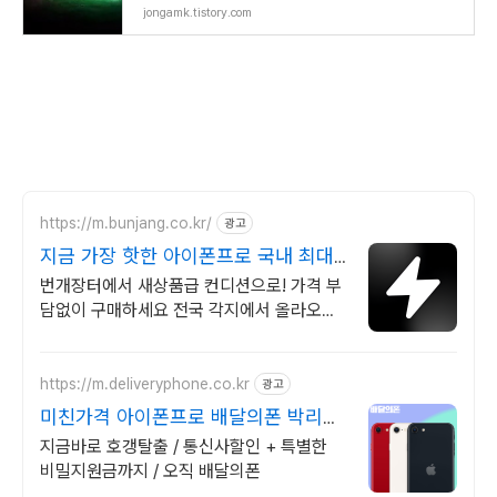
량
jongamk.tistory.com
https://m.bunjang.co.kr/
광고
지금 가장 핫한 아이폰프로 국내 최대
브랜드 중고거래
번개장터에서 새상품급 컨디션으로! 가격 부
담없이 구매하세요 전국 각지에서 올라오는
전국구 최다 상품 매일 10만 개 이상의 신규
상품 업로드
https://m.deliveryphone.co.kr
광고
미친가격 아이폰프로 배달의폰 박리다
매! 무조건 더 할인!
지금바로 호갱탈출 / 통신사할인 + 특별한
비밀지원금까지 / 오직 배달의폰