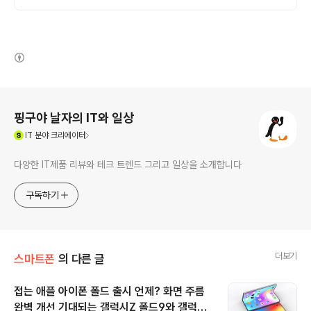
(새창열림)
로그 정보
핑구야 날자의 IT와 일상
(새창열림)
IT
분야 크리에이터
다양한 IT제품 리뷰와 테크 트렌드 그리고 일상을 소개합니다
구독하기
더보기
스마트폰
의 다른 글
접는 애플 아이폰 폴드 출시 언제? 화면 주름
완벽 개선 기대되는 갤럭시Z 폴드9와 갤럭시