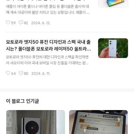
글 내용
Z 플립9과 대결할 수도
애플이 아이폰 폴드나 아이폰 플립 등 폴더블폰 출시에 대
해 계속 아궁이에 불만 지피고 있는 상황입니다. 애플이 관
련 특허도 진작 출원했지만 올해도 내년도 아이폰 폴드나
59
82
2024. 6. 12.
아이폰 플립 출시는 어려을 것으로 보입니다. 그러나 해마
다 삼성전자가 갤럭시Z 폴드와 갤럭시 플립 최신 모델이
출시될 즈음에는 여지없이 애플의 폴더블 아이폰이 소환되
모토로라 엣지50 퓨전 디자인과 스펙 국내 출
면서 소문만 무성하고 출시에 대한 기대감만 높아지고 있
습니다. 변화에 적응하지 못하면 도태된다고 하지만 스마
시는? 폴더블폰 모토로라 레이저50 울트라
글 내용
트폰 폼 팩터를 교체하는 것이 트렌드에 맞는 것인지는 모
(XT2451-3) 출시 더 빠르지만~
모토로라 엣지50 퓨전에 대한 디자인과 스펙을 확인하면
릅니다. 물론 지금은 스마트폰 폼 팩터보다는 인공지능 탑
서 샤오미에 이어 국내 모바일 시장 진출을 기대하는 분들
재가 더 관건이죠. 삼성전자보다 늦게 새로 출시될 아이폰1
이 있을 텐데요. 아무래도 플래그십 모델보다 비교적 가격
6프로 맥스에 탑재하는 상황이니 폴더블폰이 중요한 게 아
64
80
2024. 6. 11.
적인 부담이 적어 세컨폰으로 생각하는 분도 있겠지만 국
닐 수 있겠죠. 6세대 갤럭시Z 폴드와 갤럭시Z..
내 진출은 모토로라 레이저50 울트라(XT2451-3)이 더
빠를 것 같습니다. 스타텍폰으로 기억하고 있는 모토로라
는 중국의 레노버에 인수되어 사실상 중국폰인 셈이라 국
내에서 어떤 결과가 나올지 기대됩니다. 가성비 샤오미도
이 블로그 인기글
확대에 애를 먹고 있는데 과연 스타텍을 기억하는 분들에
게 향수를 자극해 선택으로 이어질지는 모르겠습니다. 모
토로라 엣지50 퓨전은 모토로라 레이저50 울트라 출시 이
후에 반응에 따라 국내 출시 여부가 달라지지 않을까 싶네
요. 모토로라 엣지50 퓨전 디자인 모토로라의 로..