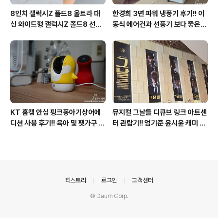
8인치 갤럭시Z 폴드8 울트라 대
한경희 3면 파워 냉풍기 후기!! 이
신 와이드형 갤럭시Z 폴드8 선
동식 에어컨과 선풍기 보다 좋은
택? 두 모델 프라이버시 디스플레
점도 있지만 단점도?
이 미제공!!
KT 홈캠 안심 핑크퐁아기상어에
뮤지컬 그날들 디큐브 링크 아트센
디션 사용 후기!! 육아 및 팻가구 그
터 관람기!! 엄기준 윤시윤 캐미 연
리고 부모님을 위해 한정출시 아기
기력에 즐거웠던 하루(feat. 7월
상어홈캠 어때!!
KT 장기고객 초대드림)
의안내
티스토리
로그인
고객센터
© Daum Corp.