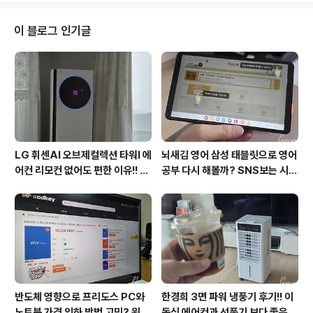
지막으로 이병헌의 연기를 보고 한동안 안보이다가 쉐어
더 비전(Share the Vision)을 통해 보게 되어 기대하는
이 블로그 인기글
이유는 개인적으로 이병헌의 눈물이 그렁그렁한 모습으로
연기하던 모습이 기억에 남기 때문입니다. 그런데 어느 장
면인지는 기억이 가물가물하지만 참 오래 남네요. 참 연기
를 잘한다라는 말이 절로 나오는 배우 이병헌이 최신작 쉐
어 더 비전(Share ..
LG 휘센AI 오브제컬렉션 타워I 에
뇌새김 영어 삼성 태블릿으로 영어
어컨 리모컨 없어도 편한 이유!! 7
공부 다시 해볼까? SNS보는 시간
월 장마철 AI콜드프리로 실사용
줄여 성인영어회화 독학!!
후기
반도체 영향으로 프리도스 PC와
한경희 3면 파워 냉풍기 후기!! 이
노트북 가격 인하 방법 고민? 윈도
동식 에어컨과 선풍기 보다 좋은