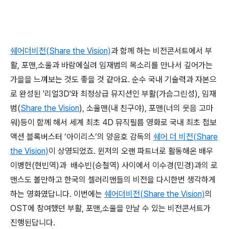
쉐어더비전(Share the Vision)
과 함께 하는 비전콘서트에서 부
활, 포맨,소울과 바람에실려 임재범의 목소리를 만나서 깊어가는
가을을 느껴보는 것도 좋을 것 같아요. 순수 국내 기술력과 자본으
로 완성된 '리얼3D'와 최정상급 뮤지션인 부활(가슴그린성), 임재
범(
Share the Vision
), 소울맨(내 친구야), 포맨(너의 웃음 고마
워)등이 함께 해서 세계 최초 4D 뮤직필름 영화로 국내 최초 첩보
액션 블록버스터 ‘아이리스’의 양윤호 감독의
쉐어 더 비전(Share
the Vision)
이 상영되었죠. 윈저의 오랜 파트너로 활동해온 배우
이병헌(현빈역)과 배수빈(승철역) 사이에서 이수경(민경)과의 로
맨스도 볼만하고 한국의 셀러리맨들의 비전을 다시한번 생각하게
하는 영화였답니다. 이번에는
쉐어더비전(Share the Vision)
의
OST에 참여했던 부활, 포맨,소울을 만날 수 있는 비전콘서트가
진행된답니다.