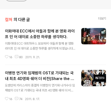
더보기
컬쳐
의 다른 글
이화여대 ECC에서 아들과 함께 본 영화 라이
프 인 어 데이로 소중한 하루를 생각하다.
글 내용
이화여대 ECC 아트하우스 모모에서 아들과 함께 본 영화
라이프 인 어 데이로 소중한 하루를 생각하게 되었습니다.
그리고 오늘은 어제 죽은자들이 그렇게 살고 싶어 했던 날
16
80
2011. 9. 21.
이라는 말이 생각나기도 했답니다. 참 오랜만에 이대입구
에 가게 되어 나름 설레임도 있었답니다. 학창시절에 뻔질
나게 드나들었던 곳이라 추억이 새록새록하더라구요. 시험
이병헌 연기와 임재범의 OST로 기대되는 국
이 얼마남지 않은 기간이긴 하지만 라이프 인 어 데이를 보
는게 더 나을것 같아 큰 놈하고 만나서 이대입구로 이동했
내 최초 4D영화 쉐어 더 비전(Share the Vi
글 내용
답니다. 차를 가지고 가려고 했는데 전철을 타고 아이와 함
sion)
오랜만에 카리스마의 종결자 이병헌의 연기와 나가수다 임
께 걷고 싶었답니다. 사실 둘이서 움직이는 경우는 흔치 않
재범의 OST로 기대되는 국내 최초 4D영화 쉐어 더 비전
아서 말이죠. 조금은 투덜거리기는 했지만 맛난 저녁을 사
(Share the Vision) 소식에 기대가 만땅입니다. 제가 마
주고 나니 조금 풀어졌답니다. 저녁을 먹고 이대캠퍼스 들
16
74
2011. 8. 17.
지막으로 본 이병헌의 영화가 좋은놈, 나쁜놈, 이상한놈입
어서기 전에 신촌방향의 노을진 하늘이 발걸..
니다. 많은 분들이 관람을 하셔서 제목만 들어도 이병헌의
모습이 쉽게 떠오르실 겁니다. TV드라마 아이리스에서 마