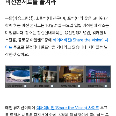
비전콘서트를 즐겨라
부활(가슴그린성), 소울맨(내 친구야), 포맨(너의 웃음 고마워)과
함께 하는 비전 콘서트는 10월21일 금요일 열릴 예정인데 장소는
미정입니다. 장소는 잠실실내체육관, 용산전쟁기념관, 워커힐 비
스탈홀, 플로팅 아일랜드중에
쉐어더비전(Share the Vision) 사
이트
투표로 결정되어 발표만을 기다리고 있습니다. 재미있는 발
상인것 같아요.
메인 뮤지션이외에
쉐어더비전(Share the Vision) 사이트
투표
를 통해서 새로운 뮤지션이 함께 초정이 될 예정이라 좋아하는 뮤