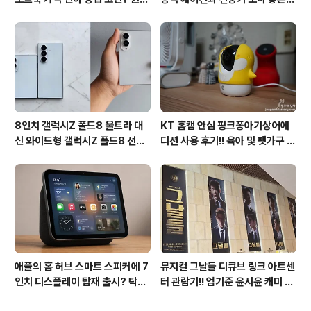
우11 프로도 저렴하게 직접 설치
점도 있지만 단점도?
방법?(feat. vip-scdkeys)
8인치 갤럭시Z 폴드8 울트라 대
KT 홈캠 안심 핑크퐁아기상어에
신 와이드형 갤럭시Z 폴드8 선
디션 사용 후기!! 육아 및 팻가구 그
택? 두 모델 프라이버시 디스플레
리고 부모님을 위해 한정출시 아기
이 미제공!!
상어홈캠 어때!!
애플의 홈 허브 스마트 스피커에 7
뮤지컬 그날들 디큐브 링크 아트센
인치 디스플레이 탑재 출시? 탁상
터 관람기!! 엄기준 윤시윤 캐미 연
형과 벽걸이형에 완전 새로운 운영
기력에 즐거웠던 하루(feat. 7월