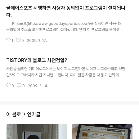
굳데이스포츠 시행하면 사용자 동의없이 프로그램이 설치됩니
다.
글 내용
굳데이스포츠(http://www.gooddaysports.co.kr/)을 실행하면 사용자의
동의없이 주소줄 도우미프로그램이 설치됩니다. 왠지 이 프로그램을 통해 SITE
에 연결하는게 찜찜해서 지웠습니다. 여러분도 주의하세요
1
0
2009. 2. 17.
TISTORY의 블로그 사전검열?
글 내용
사진을 올리면 미디어로그에서는 보이고 로그인하면 보이고 로그아웃하고 보면
안보이고 그러다가 시간 지나면 보입니다. 이미 읽을 사람은 다 읽고 간뒤에....
고객센터에 건의는 했는데.... 아마도 부적절한 사진에 대한 사전 검열.... 그럼 검
0
0
2009. 2. 14.
열전까지 제3자에게 노출이 않되야지 말 나온김에 글쓰다보면 자동 임시저장이
되는데 저장하기를 누르면 전부 저장이 않되고 먼저 썼던 부분부터 되더라구요.
티스토리 사용하시는 분중에 저와 같은 현상때문에 고생하시는 분 추천 꾹... X
XX에이 토요일 뒷맛이 안좋네 퇴근해야겠다.....
이 블로그 인기글