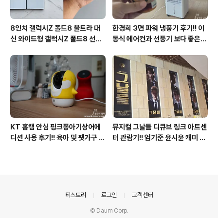
8인치 갤럭시Z 폴드8 울트라 대
한경희 3면 파워 냉풍기 후기!! 이
신 와이드형 갤럭시Z 폴드8 선
동식 에어컨과 선풍기 보다 좋은
택? 두 모델 프라이버시 디스플레
점도 있지만 단점도?
이 미제공!!
KT 홈캠 안심 핑크퐁아기상어에
뮤지컬 그날들 디큐브 링크 아트센
디션 사용 후기!! 육아 및 팻가구 그
터 관람기!! 엄기준 윤시윤 캐미 연
리고 부모님을 위해 한정출시 아기
기력에 즐거웠던 하루(feat. 7월
상어홈캠 어때!!
KT 장기고객 초대드림)
의안내
티스토리
로그인
고객센터
© Daum Corp.