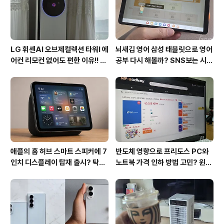
LG 휘센AI 오브제컬렉션 타워I 에
뇌새김 영어 삼성 태블릿으로 영어
어컨 리모컨 없어도 편한 이유!! 7
공부 다시 해볼까? SNS보는 시간
월 장마철 AI콜드프리로 실사용
줄여 성인영어회화 독학!!
후기
애플의 홈 허브 스마트 스피커에 7
반도체 영향으로 프리도스 PC와
인치 디스플레이 탑재 출시? 탁상
노트북 가격 인하 방법 고민? 윈도
형과 벽걸이형에 완전 새로운 운영
우11 프로도 저렴하게 직접 설치
체제 적용!!
방법?(feat. vip-scdkeys)