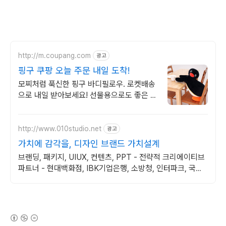
http://m.coupang.com
광고
핑구 쿠팡 오늘 주문 내일 도착!
모찌처럼 푹신한 핑구 바디필로우. 로켓배송
으로 내일 받아보세요! 선물용으로도 좋은 귀
여운 핑구! 지친 일상에 작은 행복을 더해줄
아이템.
http://www.010studio.net
광고
가치에 감각을, 디자인 브랜드 가치설계
브랜딩, 패키지, UIUX, 컨텐츠, PPT - 전략적 크리에이티브
파트너 - 현대백화점, IBK기업은행, 소방청, 인터파크, 국립
현대무용단 등 프로젝트 진행
(새창열림)