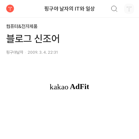
검색하기
핑구야 날자의 IT와 일상
티스토리
컴퓨터&전자제품
블로그 신조어
핑구야날자
2009. 3. 4. 22:31