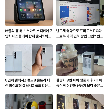
애플의 홈 허브 스마트 스피커에 7
반도체 영향으로 프리도스 PC와
인치 디스플레이 탑재 출시? 탁상
노트북 가격 인하 방법 고민? 윈도
형과 벽걸이형에 완전 새로운 운영
우11 프로도 저렴하게 직접 설치
체제 적용!!
방법?(feat. vip-scdkeys)
8인치 갤럭시Z 폴드8 울트라 대
한경희 3면 파워 냉풍기 후기!! 이
신 와이드형 갤럭시Z 폴드8 선
동식 에어컨과 선풍기 보다 좋은
택? 두 모델 프라이버시 디스플레
점도 있지만 단점도?
이 미제공!!