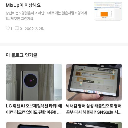
MixUp이 이상해요
글 내용
상단에는 2명읽음이고 하단 그래프에는 읽은사람 5명이네
요. 제것만 그런가요
1
0
2009. 2. 25.
이 블로그 인기글
LG 휘센AI 오브제컬렉션 타워I 에
뇌새김 영어 삼성 태블릿으로 영어
어컨 리모컨 없어도 편한 이유!! 7
공부 다시 해볼까? SNS보는 시간
월 장마철 AI콜드프리로 실사용
줄여 성인영어회화 독학!!
후기