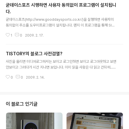
굳데이스포츠 시행하면 사용자 동의없이 프로그램이 설치됩니
다.
글 내용
굳데이스포츠(http://www.gooddaysports.co.kr/)을 실행하면 사용자의
동의없이 주소줄 도우미프로그램이 설치됩니다. 왠지 이 프로그램을 통해 SITE
에 연결하는게 찜찜해서 지웠습니다. 여러분도 주의하세요
1
0
2009. 2. 17.
TISTORY의 블로그 사전검열?
글 내용
사진을 올리면 미디어로그에서는 보이고 로그인하면 보이고 로그아웃하고 보면
안보이고 그러다가 시간 지나면 보입니다. 이미 읽을 사람은 다 읽고 간뒤에....
고객센터에 건의는 했는데.... 아마도 부적절한 사진에 대한 사전 검열.... 그럼 검
0
0
2009. 2. 14.
열전까지 제3자에게 노출이 않되야지 말 나온김에 글쓰다보면 자동 임시저장이
되는데 저장하기를 누르면 전부 저장이 않되고 먼저 썼던 부분부터 되더라구요.
티스토리 사용하시는 분중에 저와 같은 현상때문에 고생하시는 분 추천 꾹... X
XX에이 토요일 뒷맛이 안좋네 퇴근해야겠다.....
이 블로그 인기글