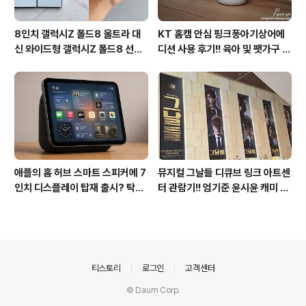
8인치 갤럭시Z 폴드8 울트라 대
KT 홈캠 안심 핑크퐁아기상어에
신 와이드형 갤럭시Z 폴드8 선
디션 사용 후기!! 육아 및 팻가구 그
택? 두 모델 프라이버시 디스플레
리고 부모님을 위해 한정출시 아기
이 미제공!!
상어홈캠 어때!!
애플의 홈 허브 스마트 스피커에 7
뮤지컬 그날들 디큐브 링크 아트센
인치 디스플레이 탑재 출시? 탁상
터 관람기!! 엄기준 윤시윤 캐미 연
형과 벽걸이형에 완전 새로운 운영
기력에 즐거웠던 하루(feat. 7월
체제 적용!!
KT 장기고객 초대드림)
의안내
티스토리
로그인
고객센터
© Daum Corp.