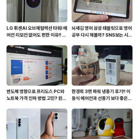
LG 휘센AI 오브제컬렉션 타워I 에
뇌새김 영어 삼성 태블릿으로 영어
어컨 리모컨 없어도 편한 이유!! 7
공부 다시 해볼까? SNS보는 시간
월 장마철 AI콜드프리로 실사용
줄여 성인영어회화 독학!!
후기
반도체 영향으로 프리도스 PC와
한경희 3면 파워 냉풍기 후기!! 이
노트북 가격 인하 방법 고민? 윈도
동식 에어컨과 선풍기 보다 좋은
우11 프로도 저렴하게 직접 설치
점도 있지만 단점도?
방법?(feat. vip-scdkeys)