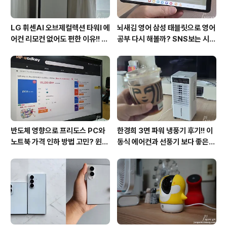
LG 휘센AI 오브제컬렉션 타워I 에
뇌새김 영어 삼성 태블릿으로 영어
어컨 리모컨 없어도 편한 이유!! 7
공부 다시 해볼까? SNS보는 시간
월 장마철 AI콜드프리로 실사용
줄여 성인영어회화 독학!!
후기
반도체 영향으로 프리도스 PC와
한경희 3면 파워 냉풍기 후기!! 이
노트북 가격 인하 방법 고민? 윈도
동식 에어컨과 선풍기 보다 좋은
우11 프로도 저렴하게 직접 설치
점도 있지만 단점도?
방법?(feat. vip-scdkeys)