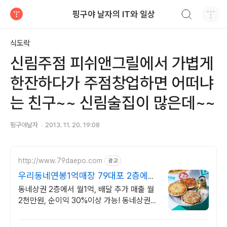
검색하기
핑구야 날자의 IT와 일상
티스토리
식도락
신림주점 피쉬앤그릴에서 가볍게
한잔하다가 주점창업하면 어떠냐
는 친구~~ 신림술집이 많은데~~
핑구야날자
2013. 11. 20. 19:08
http://www.79daepo.com
광고
우리동네연봉1억매장 79대포 2층에서
도 매출 1억
동네상권 2층에서 월1억, 배달 추가 매출 월
2천만원, 순이익 30%이상 가능! 동네상권에
강한 창업모델로 고정비 부담 0%