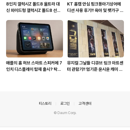
8인치 갤럭시Z 폴드8 울트라 대
KT 홈캠 안심 핑크퐁아기상어에
신 와이드형 갤럭시Z 폴드8 선
디션 사용 후기!! 육아 및 팻가구 그
택? 두 모델 프라이버시 디스플레
리고 부모님을 위해 한정출시 아기
이 미제공!!
상어홈캠 어때!!
애플의 홈 허브 스마트 스피커에 7
뮤지컬 그날들 디큐브 링크 아트센
인치 디스플레이 탑재 출시? 탁상
터 관람기!! 엄기준 윤시윤 캐미 연
형과 벽걸이형에 완전 새로운 운영
기력에 즐거웠던 하루(feat. 7월
체제 적용!!
KT 장기고객 초대드림)
의안내
티스토리
로그인
고객센터
© Daum Corp.