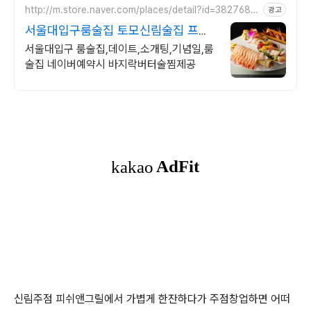
http://m.store.naver.com/places/detail?id=3827687
광고
4
서울대입구룸술집 토모신림술집 프라
이빗 룸 이자카야
서울대입구 룸술집,데이트,소개팅,기념일,룸
술집 네이버예약시 바지락버터술찜제공
신림주점 피쉬앤그릴에서 가볍게 한잔하다가 주점창업하면 어떠