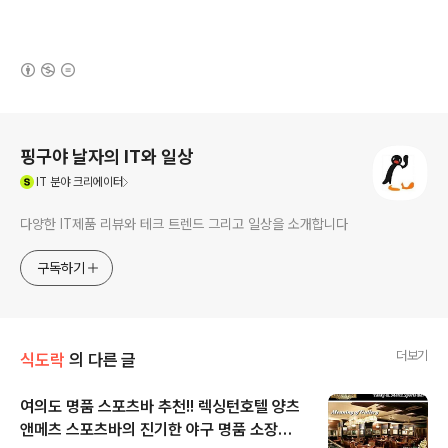
(새창열림)
로그 정보
핑구야 날자의 IT와 일상
(새창열림)
IT
분야 크리에이터
다양한 IT제품 리뷰와 테크 트렌드 그리고 일상을 소개합니다
구독하기
더보기
식도락
의 다른 글
여의도 명품 스포츠바 추천!! 렉싱턴호텔 양츠
앤메츠 스포츠바의 진기한 야구 명품 소장품
글 내용