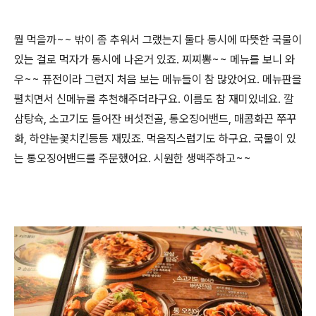
뭘 먹을까~~ 밖이 좀 추워서 그랬는지 둘다 동시에 따뜻한 국물이
있는 걸로 먹자가 동시에 나온거 있죠. 찌찌뽕~~ 메뉴를 보니 와
우~~ 퓨전이라 그런지 처음 보는 메뉴들이 참 많았어요. 메뉴판을
펼치면서 신메뉴를 추천해주더라구요. 이름도 참 재미있네요. 깔
삼탕슉, 소고기도 들어잔 버섯전골, 통오징어밴드, 매콤화끈 쭈꾸
화, 하얀눈꽃치킨등등 재밌죠. 먹음직스럽기도 하구요. 국물이 있
는 통오징어밴드를 주문했어요. 시원한 생맥주하고~~