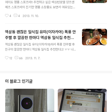
을 보고 놀라
여의도 명품 스포츠바!! 추천하고 싶은 렉싱턴호텔 양츠앤
메츠 스포츠바의 진기한 명품 소장품도 보면서 여유있는
도심의 오후는 어떨까요. 지난번에 지인들과 여의도에 있
4
4
2013. 11. 10.
는 렉싱턴호텔에 다녀왔어요. 솔직히 여의도에 렉싱턴호텔
이 있는 줄 몰랐어요. 그런데 찾기는 쉽더라구요. 9호선 국
회의사당역 3번출구로 나와 국민은행을 끼고 우회전해서
역삼동 괜찮은 일식집 유미(이자카야) 폭풍 안
주욱~~ 가면 정면에 보이더라구요. 저녁에 확인없이 대충
위치만 듣고 갔는데도 찾기 쉬웠어요. 렉싱턴호텔 1층에 있
주빨 후 깔끔한 한마디 역삼동 일식집 추천한
글 내용
는 브로드웨이에서 일단 만나기로 했거든요. 그리고 렉싱
다고 ㅜㅜ
역삼동 괜찮은 일식집 유미(이자카야)에서 폭풍 안주빨 후
턴호텔 2층에 있는 양츠앤메츠 스포츠바의 진기한 명품 소
친구의 깔끔한 한마디 역삼동 일식집 추천한다고 ㅜㅜ 나
장품을 보여준다면서 기대하게 만들더라구요. 여의도 명품
는 어쩌라고~~ 연말이 되기전에 한번 보자고 말만 하고 시
스포츠바가 있는 렉싱턴호텔의 1층 브로드웨이에 도착을
12
66
2013. 11. 7.
간이 잘 맞지 않았는데 역삼동에 괜찮은 일식집을 소개받
했어요. 다른 지점에 있는 브로드웨이를 가봐서 분위..
아 만났어요. 몇명 더 보기로 했는데 다를 바뻐서 결국 세명
이서 자리를 갖게 되었답니다. 개인적으로는 멀어서 좀 거
시기 했지만 연말이 아니라 조용한 분위기에서 즐거운 시
간을 보냈습니다. 생각보다는 맛이 괜찮았어요. 분위기도
이 블로그 인기글
좋고~~ 사장님이 은근 미인이시더라구요. ㅋㅋ 사장인지
는 확실하지 않지만.. 저녁 날씨가 옷깃을 여미게 하고 이런
날에는 나가사끼 짬뽕의 진한 국물이 최곤데. 유미(이자카
야)에는 어떤 맛일지 기대되는 거 있죠. 메세지 받은대로 역
삼역 2번 출구로 나와서 도곡동방면으로..