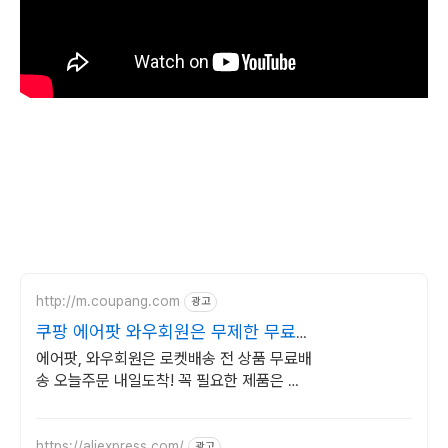
http://m.coupang.com
광고
쿠팡 에어팟 와우회원은 무제한 무료
배송
에어팟, 와우회원은 로켓배송 전 상품 무료배
송 오늘주문 내일도착! 꼭 필요한 제품은 쿠
팡에서 더 저렴하게, 로켓배송으로 더 빠르
게!
https://aliexpress.com/
광고