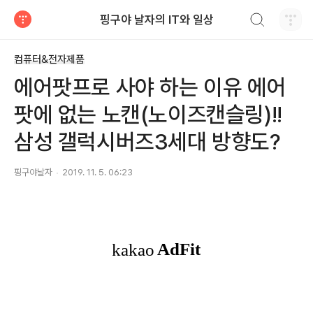
검색하기
핑구야 날자의 IT와 일상
티스토리
컴퓨터&전자제품
에어팟프로 사야 하는 이유 에어
팟에 없는 노캔(노이즈캔슬링)!!
삼성 갤럭시버즈3세대 방향도?
핑구야날자
2019. 11. 5. 06:23