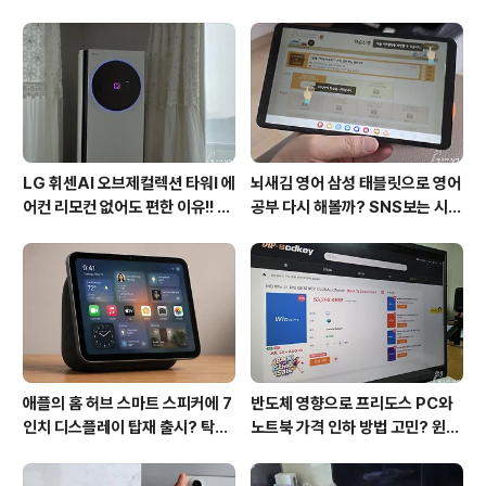
TV는 초반보다 가격이 많이 내려서 65인치면 충분히 구
매할 정도입니다. 다만 크기에 욕심이 있다면 직구로 75인
치 이상 LCD TV를 구매해도 괜찮을 듯 합니다. ▲ 올레드
65인치 TV의 선택 기준 화질이냐 사이즈냐 75인치 이상
의 TV를 본 분이라면..
LG 휘센AI 오브제컬렉션 타워I 에
뇌새김 영어 삼성 태블릿으로 영어
어컨 리모컨 없어도 편한 이유!! 7
공부 다시 해볼까? SNS보는 시간
월 장마철 AI콜드프리로 실사용
줄여 성인영어회화 독학!!
후기
애플의 홈 허브 스마트 스피커에 7
반도체 영향으로 프리도스 PC와
인치 디스플레이 탑재 출시? 탁상
노트북 가격 인하 방법 고민? 윈도
형과 벽걸이형에 완전 새로운 운영
우11 프로도 저렴하게 직접 설치
체제 적용!!
방법?(feat. vip-scdkeys)