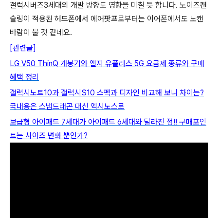
갤럭시버즈3세대의 개발 방향도 영향을 미칠 듯 합니다. 노이즈캔
슬링이 적용된 헤드폰에서 에어팟프로부터는 이어폰에서도 노캔
바람이 불 것 같네요.
[관련글]
LG V50 ThinQ 개봉기와 엘지 유플러스 5G 요금제 종류와 구매
혜택 정리
갤럭시노트10과 갤럭시S10 스펙과 디자인 비교해 보니 차이는?
국내용은 스냅드래곤 대신 엑시노스로
보급형 아이패드 7세대가 아이패드 6세대와 달라진 점!! 구매포인
트는 사이즈 변화 뿐인가?