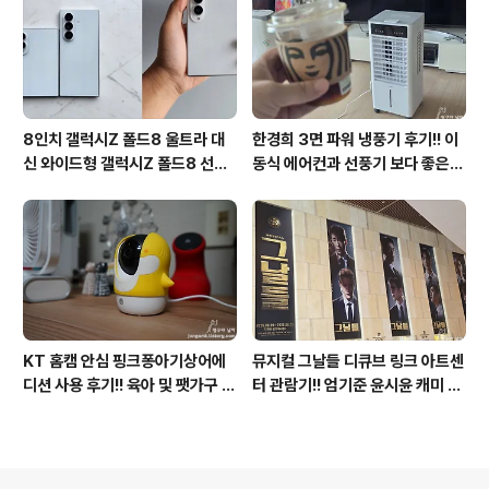
8인치 갤럭시Z 폴드8 울트라 대
한경희 3면 파워 냉풍기 후기!! 이
신 와이드형 갤럭시Z 폴드8 선
동식 에어컨과 선풍기 보다 좋은
택? 두 모델 프라이버시 디스플레
점도 있지만 단점도?
이 미제공!!
KT 홈캠 안심 핑크퐁아기상어에
뮤지컬 그날들 디큐브 링크 아트센
디션 사용 후기!! 육아 및 팻가구 그
터 관람기!! 엄기준 윤시윤 캐미 연
리고 부모님을 위해 한정출시 아기
기력에 즐거웠던 하루(feat. 7월
상어홈캠 어때!!
KT 장기고객 초대드림)