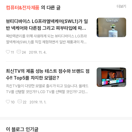
더보기
컴퓨터&전자제품
의 다른 글
뷰티디바이스 LG프라엘넥케어(SWL1)가 일
반 넥케어와 다른점 그리고 피부타입에 따른
글 내용
맞춤모드 센서
목탄력관리를 위해 사용하게 되는 뷰티디바이스 LG프라
엘넥케어(SWL1)를 직접 체험하면서 일반 제품과의 차별
성이 무엇인지 확인해 보았습니다. 피부관리에 성별이 따
11
24
2019. 11. 4.
로 없는 이유는 피부가 경쟁력이 되는 시대이기 때문이죠.
남성들도 선크림은 필수고 피부관리를 하지 않는 남자는
여성들의 사정권에서 벗어나게 되는 것은 어제 오늘일이
최신TV의 제품 성능 테스트 점수와 브랜드 점
아니죠. ㅋㅋ 여성들에게는 예뻐졌다라는 칭찬보다 어려
보인다는 칭찬이 귀염 받는 처세술이죠. ㅋㅋ 그래서 더마L
수!! Top5를 차지한 모델은?
글 내용
ED넥케어와 같은 안티에이징 뷰티디바이스가 오랫동안 각
최신TV들이 다양한 모델로 출시가 되고 있습니다. 올레드
광을 받는 트랜드가 아닌가 싶습니다. LG프라엘신제품 L
TV를 선탣할 것인가? LCD TV를 선택할 것인가? 고민을
G프라엘넥케어의 장점과 추가되었으면 하는 부분에 대해
많이 하실텐데요. 결혼을 앞둔 예비부부나 오랜만에 최신
알아 보았습니다. 일반 넥케어와 다른 코어라이트가 뭘까?
10
22
2019. 11. 1.
TV로 교체하려는 분들에게는 설레이는 일이죠. 그러나 역
얼굴과 달리 목은 주름이 얇기 때문에 더욱 세심한 관리를..
시 화질 보다는 가격으로 선택해야 하는 분들에게는 선택
의 폭이 좁다는 한계가 있죠. 그래도 10년 이상을 사용할 T
V인데~~ 과감히 좀 더 비용이 들더라도 얇고 화질이 좋은
올레드TV를 선택하는 분도 있겠죠. 최신 TV 중에 올레드
이 블로그 인기글