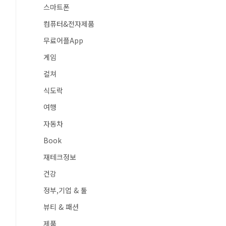
스마트폰
컴퓨터&전자제품
무료어플App
게임
컬쳐
식도락
여행
자동차
Book
재테크정보
건강
정부,기업 & 툴
뷰티 & 패션
제품