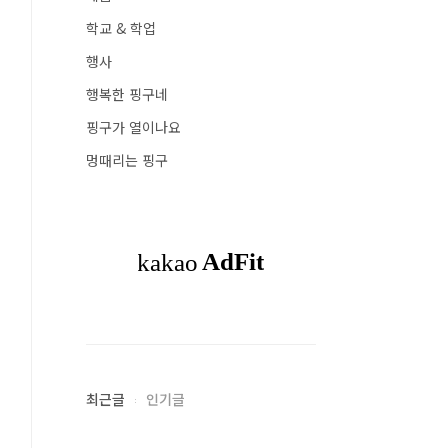
학교 & 학업
행사
행복한 핑구네
핑구가 열이나요
멍때리는 핑구
최근글
인기글