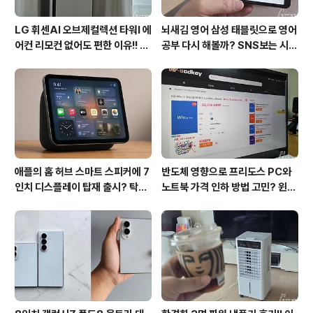
LG 휘센AI 오브제컬렉션 타워I 에
뇌새김 영어 삼성 태블릿으로 영어
어컨 리모컨 없어도 편한 이유!! 7
공부 다시 해볼까? SNS보는 시간
월 장마철 AI콜드프리로 실사용
줄여 성인영어회화 독학!!
후기
애플의 홈 허브 스마트 스피커에 7
반도체 영향으로 프리도스 PC와
인치 디스플레이 탑재 출시? 탁상
노트북 가격 인하 방법 고민? 윈도
형과 벽걸이형에 완전 새로운 운영
우11 프로도 저렴하게 직접 설치
체제 적용!!
방법?(feat. vip-scdkeys)