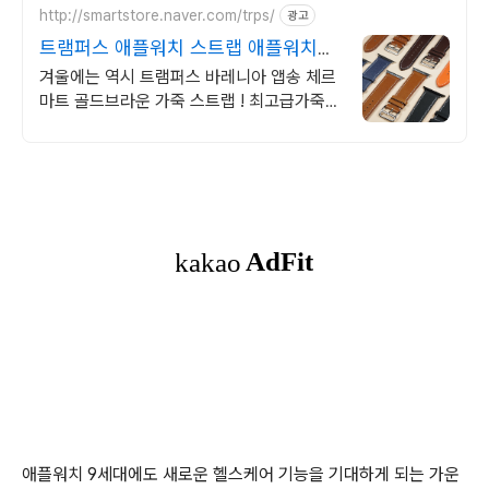
http://smartstore.naver.com/trps/
광고
트램퍼스 애플워치 스트랩 애플워치스
트랩 트램퍼스 가죽
겨울에는 역시 트램퍼스 바레니아 앱송 체르
마트 골드브라운 가죽 스트랩 ! 최고급가죽제
품을 현재10~36% 할인판매 중입니다
애플워치 9세대에도 새로운 헬스케어 기능을 기대하게 되는 가운