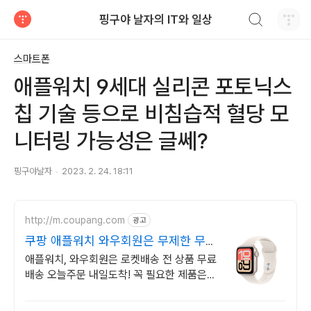
검색하기
핑구야 날자의 IT와 일상
티스토리
스마트폰
애플워치 9세대 실리콘 포토닉스
칩 기술 등으로 비침습적 혈당 모
니터링 가능성은 글쎄?
핑구야날자
2023. 2. 24. 18:11
http://m.coupang.com
광고
쿠팡 애플워치 와우회원은 무제한 무료
배송
애플워치, 와우회원은 로켓배송 전 상품 무료
배송 오늘주문 내일도착! 꼭 필요한 제품은
쿠팡에서 더 저렴하게, 로켓배송으로 더 빠르
게!