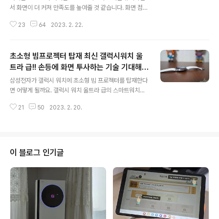
서 화면이 더 커져 만족도를 높여줄 것 같습니다. 화면 점유
율이 눈에 띄게 커지는 것은 아니지만 느낌적 느낌 정도로
23
64
2023. 2. 22.
좀 더 시원해 보이는 화면을 만나게 되지 않을까요. 그리고
높아진 화면 점유율과 함께 전체적인 디자인 분위기도 각
에서 라운드 방향으로 태세 전환을 보일 것으로 보입니다.
초소형 빔프로젝터 탑재 최신 갤럭시워치 울
반면 갤럭시S23 울트라는 라운드에서 각의 방향으로 분위
기가 바뀌면서 두 제조사의 묘한 대립이 볼 만합니다. 그리
트라 급!! 손등에 화면 투사하는 기술 기대해도
글 내용
고 카메라 범프도 갤럭시S23 울트라는 제거한 반면 아이
되나?
삼성전자가 갤럭시 워치에 초소형 빔 프로젝터를 탑재한다
폰15 프로는 카메라 범프를 그대로 유지하게 될 것 같아요.
면 어떻게 될까요. 갤럭시 워치 울트라 급의 스마트워치로
애플의 아이폰15 프로의 전체적인 변화와 갤럭시S23 울
더 큰 화면을 볼 수 있게 된다면 놀라운 혁신이 되지 않을까
트라에 대한 사용자들의 평가를 기대해 봅니다. 아이폰15
21
50
2023. 2. 20.
싶네요. 갤럭시워치5의 45mm 약 1.8인치 화면을 초소형
프로 화면 점유율 확대 최근 ..
빔 프로젝터로 손등이나 기타의 위치에 투사할 수 있다면
야외에서는 쉽지 않겠지만 실내나 조도가 낮은 곳에서는
아주 유용하지 않을까 생각해 봅니다. 아날로그시계는 화
면이 작아도 시간만 확인하면 만족되었지만 스마트워치는
이 블로그 인기글
다양한 콘텐츠를 봐야 하기 때문에 현재 1.8인치 정도로는
다소 아쉬움이 있습니다, 그래서 애플도 1.9인치가 넘는 애
플워치 울트라를 출시한 것이 아닐까 싶기도 합니다. 다양
한 기능을 제공하는 갤럭시워치5 요즘 스마트워치는 예전
과 같은 단순한 기능을 넘어 헬스케어..