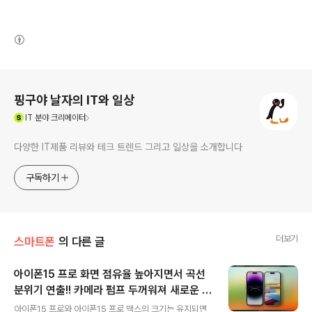
(새창열림)
로그 정보
핑구야 날자의 IT와 일상
(새창열림)
IT
분야 크리에이터
다양한 IT제품 리뷰와 테크 트렌드 그리고 일상을 소개합니다
구독하기
더보기
스마트폰
의 다른 글
아이폰15 프로 화면 점유율 높아지면서 곡선
분위기 연출!! 카메라 펌프 두꺼워져 새로운 센
글 내용
서 탑재 기대
아이폰15 프로와 아이폰15 프로 맥스의 크기는 유지되면