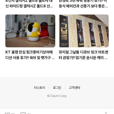
8인치 갤럭시Z 폴드8 울트라 대
한경희 3면 파워 냉풍기 후기!! 이
신 와이드형 갤럭시Z 폴드8 선
동식 에어컨과 선풍기 보다 좋은
택? 두 모델 프라이버시 디스플레
점도 있지만 단점도?
이 미제공!!
KT 홈캠 안심 핑크퐁아기상어에
뮤지컬 그날들 디큐브 링크 아트센
디션 사용 후기!! 육아 및 팻가구 그
터 관람기!! 엄기준 윤시윤 캐미 연
리고 부모님을 위해 한정출시 아기
기력에 즐거웠던 하루(feat. 7월
상어홈캠 어때!!
KT 장기고객 초대드림)
의안내
티스토리
로그인
고객센터
© Daum Corp.