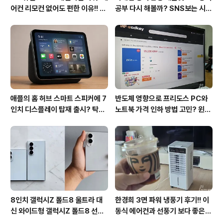
어컨 리모컨 없어도 편한 이유!! 7
공부 다시 해볼까? SNS보는 시간
월 장마철 AI콜드프리로 실사용
줄여 성인영어회화 독학!!
후기
애플의 홈 허브 스마트 스피커에 7
반도체 영향으로 프리도스 PC와
인치 디스플레이 탑재 출시? 탁상
노트북 가격 인하 방법 고민? 윈도
형과 벽걸이형에 완전 새로운 운영
우11 프로도 저렴하게 직접 설치
체제 적용!!
방법?(feat. vip-scdkeys)
8인치 갤럭시Z 폴드8 울트라 대
한경희 3면 파워 냉풍기 후기!! 이
신 와이드형 갤럭시Z 폴드8 선
동식 에어컨과 선풍기 보다 좋은
택? 두 모델 프라이버시 디스플레
점도 있지만 단점도?