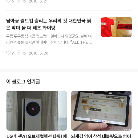
6
16
2010. 5. 21.
~ 어라 2일 하셔야죠. 다시 1박~~ 2일~~ 잘하시네요. 신
나지 않나요. 그런데 항상 발목을 잡는 건 쩐~~ 돈이 문제
입니다. 그렇다면 당신의 운을 믿어보세요. 그리고 윈스톰
남아공 월드컵 승리는 우리의 것 대한민국 붉
과 떠나는 1박2일 Happy Driving이벤트에 응모해보세
요. 윈스톰 오토 캠핑2010 이벤트(바로가기) 1.응모기간 :
은 악마 올 더 레즈 화이팅
글 내용
2010년 5월17일(월) ~ 2010년 5월30일(월) 2.당첨자
두둥 두두둥 남아공 월드컵이 얼마남지 않았군요. 벌써 여
발표 : 2010년 6월2일(수) 추후변경가능 3.당첨규모 : 10
러번 리뷰를 했지만 할때마다 신이 납니다. 『ALL THE RE
0가족 4.오토캠핑 일정 : 당첨자 100가족대상으로 추후
DS(올 더 레즈)』슬로건은 한국대표팀의 승리를 응원하는
공지 예정 * 윈스톰 차량을 소지 하지 않으셔도 됩..
9
16
2010. 5. 20.
의미에서 제작하였습니다. 전국 15개 K리그 서포터즈 연
합(KSU)이 참여 했으니 대단하죠. KSU측에서는 전 국민
이 붉은 악마라는 인식을 바탕으로 마음을 모아 대한민국
대표선수들의 승리에 염원을 담고 있습니다. 이미 아시겠
지만 2002년 비 더 레즈(Be the Reds) 2006년 레즈
이 블로그 인기글
고 투케더(Reds go together)였습니다. 응원의 추억이
새록새록 심장이 발씸발씸하시나요. ㅋㅋ 다함께 응원을
대한민국 대표팀에게 경기전까지 부상이 없이 탇탄한 팀웍
과 뛰어난 기량을 유지해달라는 부탁을 하고 싶습니다. 잉
글랜드의 경우 수..
LG 휘센AI 오브제컬렉션 타워I 에
뇌새김 영어 삼성 태블릿으로 영어