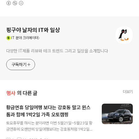
(새창열림)
로그 정보
핑구야 날자의 IT와 일상
(새창열림)
IT
분야 크리에이터
다양한 IT제품 리뷰와 테크 트렌드 그리고 일상을 소개합니다
구독하기
더보기
행사
의 다른 글
황금연휴 당일여행 보다는 강호동 말고 윈스
톰과 함께 1박2일 가족 오토캠핑
글 내용
토요휴무를 하시는 분이라면 이번 5월21일~5월23일 황
금연휴에 오랜만에 당일여행보다는 강호동처럼 1박2일은
어떨까요. 강호동만 1박2일하라는 법있나요. 여러분 1박~