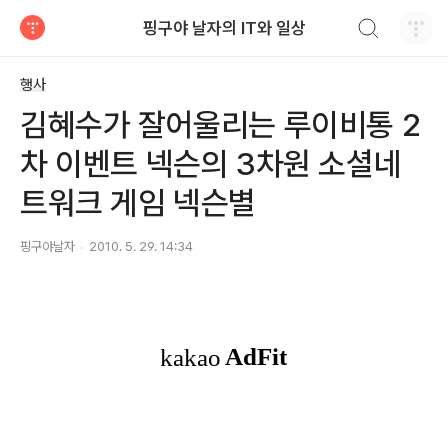
검색하기
핑구야 날자의 IT와 일상
티스토리
행사
김혜수가 잘어울리는 루이비통 2
차 이벤트 넥슨의 3차원 소셜네
트워크 게임 넥슨별
핑구야날자
2010. 5. 29. 14:34