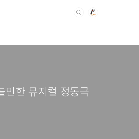
볼만한 뮤지컬 정동극