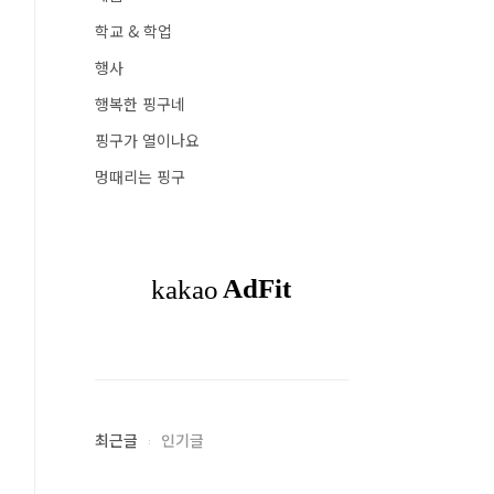
학교 & 학업
행사
행복한 핑구네
핑구가 열이나요
멍때리는 핑구
최근글
인기글