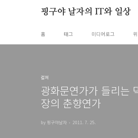
본문 바로가기
핑구야 날자의 IT와 일상
홈
태그
미디어로그
위
컬쳐
광화문연가가 들리는 덕
장의 춘향연가
by 핑구야날자
2011. 7. 25.