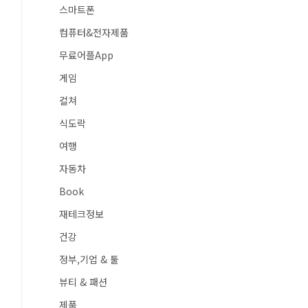
스마트폰
컴퓨터&전자제품
무료어플App
게임
컬쳐
식도락
여행
자동차
Book
재테크정보
건강
정부,기업 & 툴
뷰티 & 패션
제품