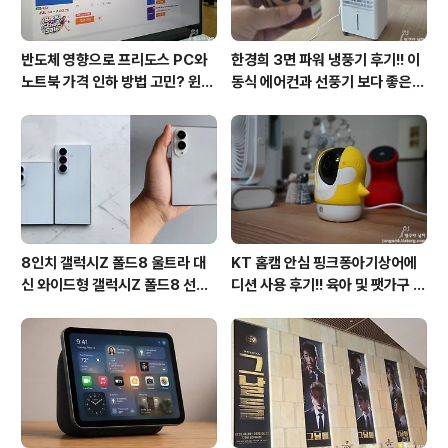
반도체 영향으로 프리도스 PC와
한경희 3면 파워 냉풍기 후기!! 이
노트북 가격 인하 방법 고민? 윈도
동식 에어컨과 선풍기 보다 좋은
우11 프로도 저렴하게 직접 설치
점도 있지만 단점도?
방법?(feat. vip-scdkeys)
8인치 갤럭시Z 폴드8 울트라 대
KT 홈캠 안심 핑크퐁아기상어에
신 와이드형 갤럭시Z 폴드8 선
디션 사용 후기!! 육아 및 팻가구 그
택? 두 모델 프라이버시 디스플레
리고 부모님을 위해 한정출시 아기
이 미제공!!
상어홈캠 어때!!