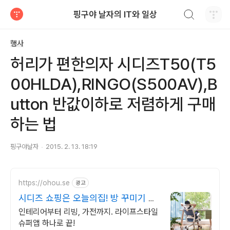
검색하기
핑구야 날자의 IT와 일상
티스토리
행사
허리가 편한의자 시디즈T50(T5
00HLDA),RINGO(S500AV),B
utton 반값이하로 저렴하게 구매
하는 법
핑구야날자
2015. 2. 13. 18:19
https://ohou.se
광고
시디즈 쇼핑은 오늘의집! 방 꾸미기 필
수앱, 오늘의집
인테리어부터 리빙, 가전까지. 라이프스타일
슈퍼앱 하나로 끝!