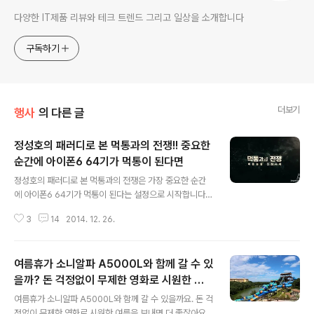
다양한 IT제품 리뷰와 테크 트렌드 그리고 일상을 소개합니다
구독하기
더보기
행사
의 다른 글
정성호의 패러디로 본 먹통과의 전쟁!! 중요한
순간에 아이폰6 64기가 먹통이 된다면
글 내용
정성호의 패러디로 본 먹통과의 전쟁은 가장 중요한 순간
에 아이폰6 64기가 먹통이 된다는 설정으로 시작합니다.
정성호의 패러디에서 보면 일상에서 가장 중요한 순간에
3
14
2014. 12. 26.
자신이 사용하고 있는 스마트폰이 먹통이 되다면 정말 난
감할 겁니다. 2014년12월31일 자정에 먹통이 된다는 설
정으로 보여준 정성호의 패러디는 어쩌면 웃어 넘길일이
여름휴가 소니알파 A5000L와 함께 갈 수 있
아닐 수 있겠다 싶더라구요. 죽음을 앞둔 사람의 마지막 음
성이 전달되지 않을 수고 있고 기업의 부도를 막기 위한 자
을까? 돈 걱정없이 무제한 영화로 시원한 여
글 내용
금이체가 되지 않을 수도 있으니 말이죠. 80MHz의 광대
름을
여름휴가 소니알파 A5000L와 함께 갈 수 있을까요. 돈 걱
역LTE를 사용하는 유플러스로 먹통과의 전쟁에서 살아남
정없이 무제한 영화로 시원한 여름을 보내면 더 좋잖아요.