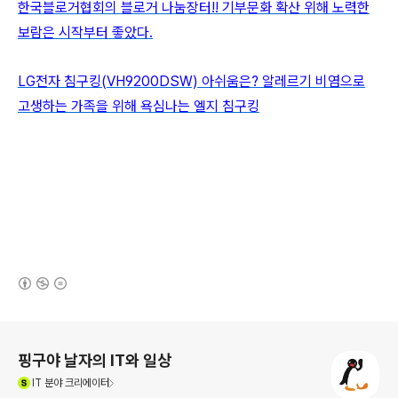
한국블로거협회의 블로거 나눔장터!! 기부문화 확산 위해 노력한
보람은 시작부터 좋았다.
LG전자 침구킹(VH9200DSW) 아쉬움은? 알레르기 비염으로
고생하는 가족을 위해 욕심나는 엘지 침구킹
(새창열림)
로그 정보
핑구야 날자의 IT와 일상
(새창열림)
IT
분야 크리에이터