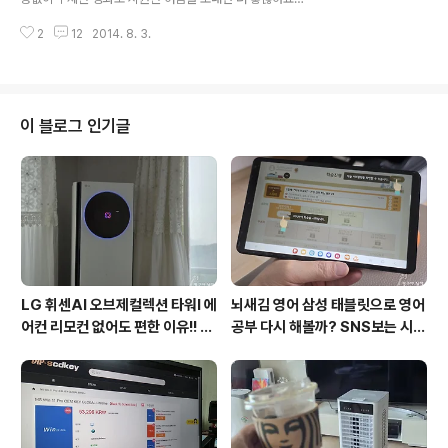
을 수 있다는 걸 정성호의 유플러스 패러디 연기대상 이벤
ㅋㅋ 여름휴가를 떠나기전에 빙고게임 한판하고 떠나보세
트의 동영상은 말합니다. 정성호는 패러디에서 황해의 김
2
12
2014. 8. 3.
요. 요즘처럼 더운 날에 뭔가 신나는 일이 없을까 더 찾게
구남역으로 그의 기가막힌 패러디실력을 보여줍니다..
됩니다. 12,000여편의 영화를 무제한으로 볼 수 있는 유
플릭스를 아시나요. 유플러스가 여름휴가를 떠나는 분들에
게 좋은 서비스를 시작했죠. 여름휴가를 가볍게 준비하고
떠나는 분들에게 스마폰이나 태블릿으로 무제한 영화를 볼
이 블로그 인기글
수 있는 유플릭스는 원추죠. 여름휴가 시즌을 맞이해 『빙고
게임하Go! 여름휴가 떠나Go!』이벤트로 또 한번 즐거움을
주네요. 예전에는 이벤트에 잘 응모하지 않았는데 몇번 되
고나니 마음이 바뀌었답니다. ㅋㅋ 유플릭스는 여름휴가
필수품 유플러스가 여름휴가를 위해 ..
LG 휘센AI 오브제컬렉션 타워I 에
뇌새김 영어 삼성 태블릿으로 영어
어컨 리모컨 없어도 편한 이유!! 7
공부 다시 해볼까? SNS보는 시간
월 장마철 AI콜드프리로 실사용
줄여 성인영어회화 독학!!
후기