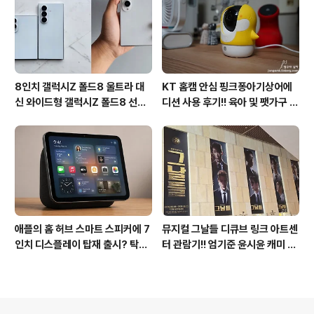
8인치 갤럭시Z 폴드8 울트라 대
KT 홈캠 안심 핑크퐁아기상어에
신 와이드형 갤럭시Z 폴드8 선
디션 사용 후기!! 육아 및 팻가구 그
택? 두 모델 프라이버시 디스플레
리고 부모님을 위해 한정출시 아기
이 미제공!!
상어홈캠 어때!!
애플의 홈 허브 스마트 스피커에 7
뮤지컬 그날들 디큐브 링크 아트센
인치 디스플레이 탑재 출시? 탁상
터 관람기!! 엄기준 윤시윤 캐미 연
형과 벽걸이형에 완전 새로운 운영
기력에 즐거웠던 하루(feat. 7월
체제 적용!!
KT 장기고객 초대드림)