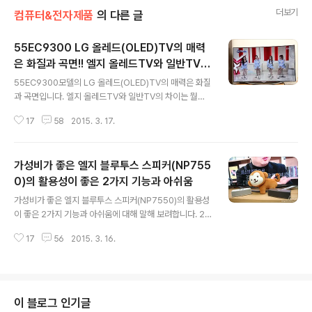
더보기
컴퓨터&전자제품
의 다른 글
55EC9300 LG 올레드(OLED)TV의 매력
은 화질과 곡면!! 엘지 올레드TV와 일반TV의
글 내용
차이는 뭘까?
55EC9300모델의 LG 올레드(OLED)TV의 매력은 화질
과 곡면입니다. 엘지 올레드TV와 일반TV의 차이는 뭘까
요. 300만원대 TV를 한번 구매하면 최소한 5년이상을 사
17
58
2015. 3. 17.
용하게 될텐데요. 55EC9300 LG 올레드(OLED)TV를
비롯해 55인치 TV가 제일 많이 찾는 사이즈의 모델인 것
같아요. 30평대 아파트에서 55인치TV는 좀 크지 않을까
가성비가 좋은 엘지 블루투스 스피커(NP755
생각을 하게 됩니다. 물론 TV에 욕심이 많은 남자들은 55
인치 이상을 구매할지도 모르지만요. 막상 거실에 설치하
0)의 활용성이 좋은 2가지 기능과 아쉬움
글 내용
고나니 좀 크더라구요. 그러나 뿌듯하고 좋았어요. 하루가
가성비가 좋은 엘지 블루투스 스피커(NP7550)의 활용성
지나니 55인치 엘지 올레드TV(OLED)가 커보이지 않는
이 좋은 2가지 기능과 아쉬움에 대해 말해 보려합니다. 20
거 있죠. 사람이 참 간사하죠. ㅋㅋ 3백만원대 TV 구매를
W의 출력을 제공하는 가성비가 좋은 엘지 블루투스 스피
할때 어떤걸 고려하세요. 디자인, 가격 아니면 패녈~~ 30
17
56
2015. 3. 16.
커(NP7550)는 한대 보다는 두대일때 더 재미있는 기능을
0만원대 ..
사용할 수 있어요. 특별히 앱을 설치하지 않아도 블루투스
와 볼륨키로 2대의 엘지 블루투스 스피커(NP7550)를 연
결할 수 있어 스테레오로 사운드를 감상할 수 있어요. 심플
한 디자인으로 인테리어 소품으로도 활용도가 높습니다.
이 블로그 인기글
특히 무선스피커이면서 충전을 통해 손쉬운 이동성 확보로