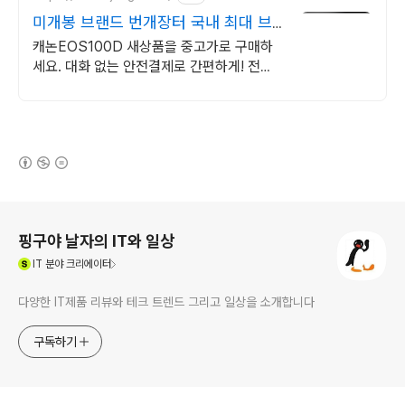
미개봉 브랜드 번개장터 국내 최대 브
랜드 중고거래
캐논EOS100D 새상품을 중고가로 구매하
세요. 대화 없는 안전결제로 간편하게! 전국
각지에서 올라오는 전국구 최다 상품 매일
10만 개 이상의 신규 상품 업로드
(새창열림)
로그 정보
핑구야 날자의 IT와 일상
(새창열림)
IT
분야 크리에이터
다양한 IT제품 리뷰와 테크 트렌드 그리고 일상을 소개합니다
구독하기