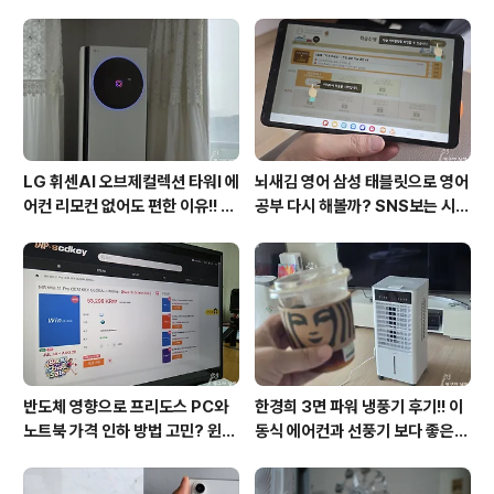
휴대용 스피커로도 활용도가 높습니다. 다만 아쉬움이 있
다면 가격적인 측면인데요. 성능을 생각하면 받아들일 수
는 있지만 그래도 가격은 좀 더 내렸으면 하는 바램입니다.
블루투스 스피커(NP7550)의 멀..
LG 휘센AI 오브제컬렉션 타워I 에
뇌새김 영어 삼성 태블릿으로 영어
어컨 리모컨 없어도 편한 이유!! 7
공부 다시 해볼까? SNS보는 시간
월 장마철 AI콜드프리로 실사용
줄여 성인영어회화 독학!!
후기
반도체 영향으로 프리도스 PC와
한경희 3면 파워 냉풍기 후기!! 이
노트북 가격 인하 방법 고민? 윈도
동식 에어컨과 선풍기 보다 좋은
우11 프로도 저렴하게 직접 설치
점도 있지만 단점도?
방법?(feat. vip-scdkeys)