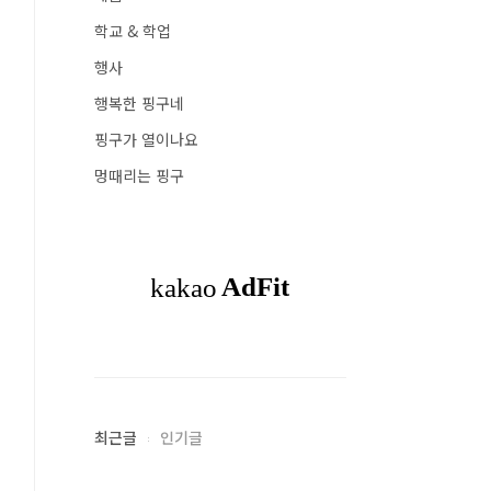
학교 & 학업
행사
행복한 핑구네
핑구가 열이나요
멍때리는 핑구
최근글
인기글