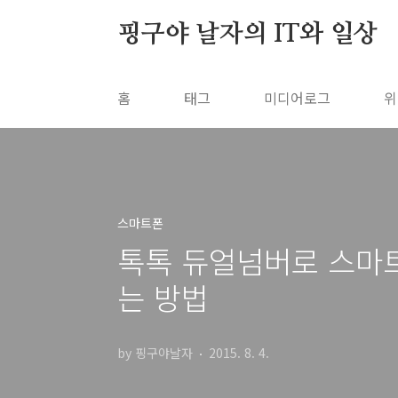
본문 바로가기
핑구야 날자의 IT와 일상
홈
태그
미디어로그
위
스마트폰
톡톡 듀얼넘버로 스마트
는 방법
by 핑구야날자
2015. 8. 4.