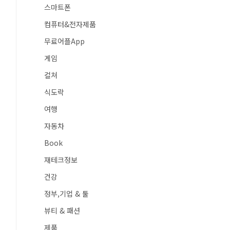
스마트폰
컴퓨터&전자제품
무료어플App
게임
컬쳐
식도락
여행
자동차
Book
재테크정보
건강
정부,기업 & 툴
뷰티 & 패션
제품