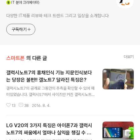
(새창열림)
IT
분야 크리에이터
다양한 IT제품 리뷰와 테크 트렌드 그리고 일상을 소개합니다
구독하기
더보기
스마트폰
의 다른 글
갤럭시노트7의 홍채인식 기능 지문인식보다
는 당장은 불편!! 갤노트7 달라진 특징은?
글 내용
갤럭시노트7의 공개로 그동안의 추측을 확인할 수 있어 재
미있었습니다. 갤럭시S7에서 사이즈만 커진 갤럭시노트7
이라고 표현하면 가혹할까요. 마니아층을 확보하고 있는
13
38
2016. 8. 4.
갤럭시노트7에 대한 기대가 그만큼 컸다는 말이 될 수도
있습니다. 눈에 띄는 새로운 기능은 홍채인식입니다. 지속
적으로 신상폰이 출시될 때마다 홍채인식에 대한 기대는
LG V20의 3가지 특징은 아이폰7과 갤럭시
있었습니다. 갤럭시S4가 눈동자인식을 적용한 스마트포즈
기능을 선보였던게 기억이 나는군요. 갤럭시노트7의 홍채
노트7의 싸움에서 얼마나 실익을 챙길 수 있
글 내용
인식은 여러가지 의미를 갖는데요. 삼성전자는 국내 최초
을까?