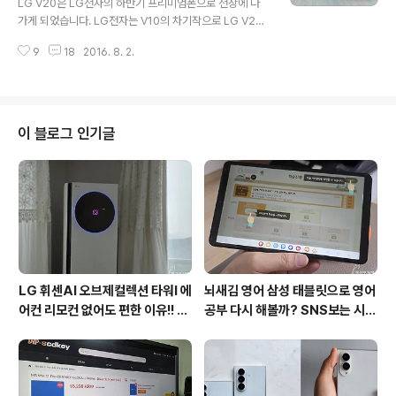
LG V20은 LG전자의 하반기 프리미엄폰으로 전장에 나
의 홍채인식폰이라는 타이틀을 갖게 되었습니다. LG전자
가게 되었습니다. LG전자는 V10의 차기작으로 LG V20
의 홍채인식은 언제!! LG전자의 홍채인식 관련 특허를 보
의 공식적인 소개하면서 그동안 예상했던 몇 가지에 대해
면 2005년 12월 '안구 감지 기능이 구비된 이동 통신 단
9
18
2016. 8. 2.
깔끔한 정리를 해 주었습니다. 그러나 하반기 스마트폰 시
말기'(한국 출원번호 2005-0136292)에 관..
장은 그 어느때 보다도 뜨거운 한판이 되고 있어 녹록치 않
은 상황입니다. 먼저 삼성전자의 갤럭시노트7은 갤럭시노
트6를 건너띄는 보기드문 넘버링과 한달 일찍 언팩행사를
치룰 정도로 과감한 마케팅을 하고 있습니다. 이에 질세라
이 블로그 인기글
애플은 9월 출시예정인 아이폰7, 아이폰7플러스, 아이폰7
프로 등 3개 모델을 출시한다는 소문으로 맞대응하고 있는
상황입니다. LG V20의 안드로이드N의 특징 LG V20은
글로벌을 겨냥한 폰은 아니지만 구글과의 긴밀한 협력으로
최신 안드로이드 운영체제인 안드로..
LG 휘센AI 오브제컬렉션 타워I 에
뇌새김 영어 삼성 태블릿으로 영어
어컨 리모컨 없어도 편한 이유!! 7
공부 다시 해볼까? SNS보는 시간
월 장마철 AI콜드프리로 실사용
줄여 성인영어회화 독학!!
후기