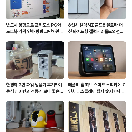
반도체 영향으로 프리도스 PC와
8인치 갤럭시Z 폴드8 울트라 대
노트북 가격 인하 방법 고민? 윈도
신 와이드형 갤럭시Z 폴드8 선
우11 프로도 저렴하게 직접 설치
택? 두 모델 프라이버시 디스플레
방법?(feat. vip-scdkeys)
이 미제공!!
한경희 3면 파워 냉풍기 후기!! 이
애플의 홈 허브 스마트 스피커에 7
동식 에어컨과 선풍기 보다 좋은
인치 디스플레이 탑재 출시? 탁상
점도 있지만 단점도?
형과 벽걸이형에 완전 새로운 운영
체제 적용!!