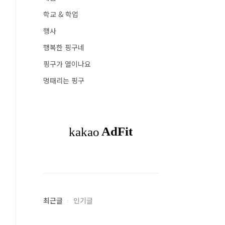
학교 & 학업
행사
행복한 핑구네
핑구가 열이나요
멍때리는 핑구
최근글
인기글