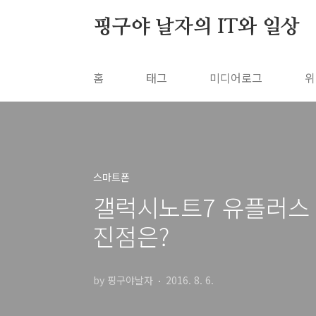
본문 바로가기
핑구야 날자의 IT와 일상
홈
태그
미디어로그
위
스마트폰
갤럭시노트7 유플러스 
진점은?
by 핑구야날자
2016. 8. 6.