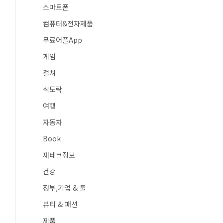
스마트폰
컴퓨터&전자제품
무료어플App
게임
컬쳐
식도락
여행
자동차
Book
재테크정보
건강
정부,기업 & 툴
뷰티 & 패션
제품