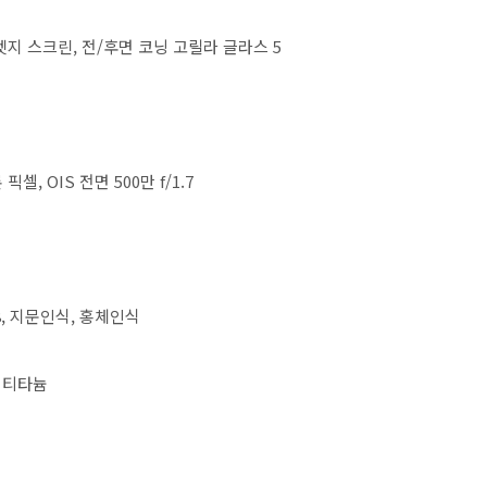
듀얼 엣지 스크린, 전/후면 코닝 고릴라 글라스 5
픽셀, OIS 전면 500만 f/1.7
68, 지문인식, 홍체인식
버 티타늄