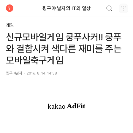
검색하기
핑구야 날자의 IT와 일상
티스토리
게임
신규모바일게임 쿵푸사커!! 쿵푸
와 결합시켜 색다른 재미를 주는
모바일축구게임
핑구야날자
2016. 8. 14. 14:38