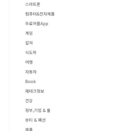
스마트폰
컴퓨터&전자제품
무료어플App
게임
컬쳐
식도락
여행
자동차
Book
재테크정보
건강
정부,기업 & 툴
뷰티 & 패션
제품