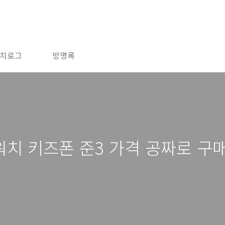
치로그
방명록
치 키즈폰 준3 가격 공짜로 구매