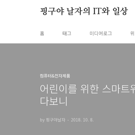
본문 바로가기
핑구야 날자의 IT와 일상
홈
태그
미디어로그
위
컴퓨터&전자제품
어린이를 위한 스마트워
다보니
by 핑구야날자
2018. 10. 8.