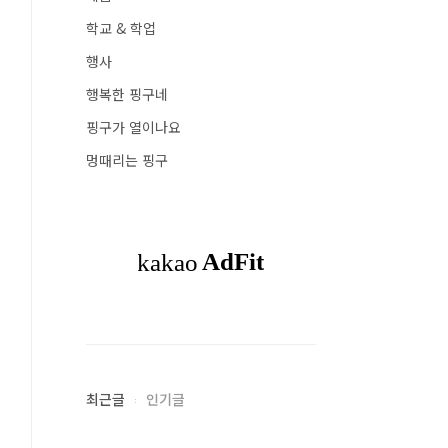
학교 & 학업
행사
행복한 핑구네
핑구가 열이나요
멍때리는 핑구
최근글
인기글