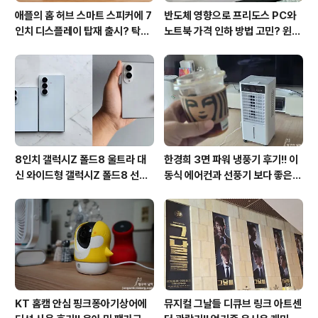
애플의 홈 허브 스마트 스피커에 7
반도체 영향으로 프리도스 PC와
인치 디스플레이 탑재 출시? 탁상
노트북 가격 인하 방법 고민? 윈도
형과 벽걸이형에 완전 새로운 운영
우11 프로도 저렴하게 직접 설치
체제 적용!!
방법?(feat. vip-scdkeys)
8인치 갤럭시Z 폴드8 울트라 대
한경희 3면 파워 냉풍기 후기!! 이
신 와이드형 갤럭시Z 폴드8 선
동식 에어컨과 선풍기 보다 좋은
택? 두 모델 프라이버시 디스플레
점도 있지만 단점도?
이 미제공!!
KT 홈캠 안심 핑크퐁아기상어에
뮤지컬 그날들 디큐브 링크 아트센