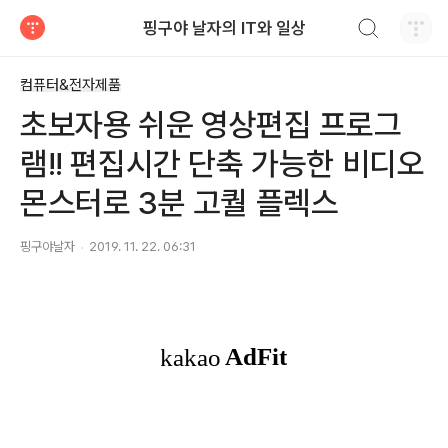
검색하기
핑구야 날자의 IT와 일상
티스토리
컴퓨터&전자제품
초보자용 쉬운 영상편집 프로그
램!! 편집시간 단축 가능한 비디오
몬스터로 3분 고퀄 플렉스
핑구야날자
2019. 11. 22. 06:31