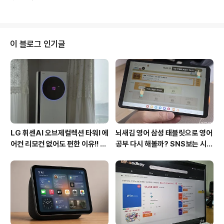
및 부산정보산업진흥원에서 주관합니다. 지스타(G-STA
년도에 미국 라스베이거스에서 처음..
R)의 전시회 구성은 온라인/모바일/아케이드게임, 인디게
임 공동관 등이 운영되는 BTC, 기업 비즈니스 상담관, 해
외국가관, 네트워크라운지, 매치메이킹 등이 운영되는 BT
B 그리고 웰컴리셉션, 개막식, 비즈니스 네트워크 파티, 컨
이 블로그 인기글
퍼런스(G-CON), 게임 투자마켓, 게임기업 채용박람회 등
부대행사로 운영이 됩니다. 그 밖에 대한민국 게임대상, e
스포츠행사 등도 함께 진행됩니다. 지스타2019에서 공개
된 LG 울트라기어(38GL950G) 지난 8월31일 서울 장
충체육관에서 ..
LG 휘센AI 오브제컬렉션 타워I 에
뇌새김 영어 삼성 태블릿으로 영어
어컨 리모컨 없어도 편한 이유!! 7
공부 다시 해볼까? SNS보는 시간
월 장마철 AI콜드프리로 실사용
줄여 성인영어회화 독학!!
후기