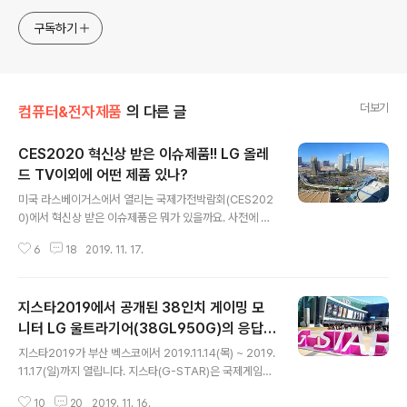
구독하기
더보기
컴퓨터&전자제품
의 다른 글
CES2020 혁신상 받은 이슈제품!! LG 올레
드 TV이외에 어떤 제품 있나?
글 내용
미국 라스베이거스에서 열리는 국제가전박람회(CES202
0)에서 혁신상 받은 이슈제품은 뭐가 있을까요. 사전에 심
사를 통해 CES 혁신상을 선정하고 CES2020에서 수상
6
18
2019. 11. 17.
하게 됩니다. 한국의 기업들이 많은 제품을 공개하고 있는
데요 직접 가봤지만 정말 볼거리가 많아서 뭐 부터 봐야 할
지 모르겠더라구요. 사전에 관람리스트를 작성을 하지만
지스타2019에서 공개된 38인치 게이밍 모
막상 CES 현장에 가보면 정신 없이 돌아다니게 되요. 특히
포스팅이나 동영상을 촬영하는 입장에서는 전부 담고 싶어
니터 LG 울트라기어(38GL950G)의 응답속
글 내용
돌아다니다 보면 발바닥에 땀이 나고 녹초가 되기 십상이
도
지스타2019가 부산 벡스코에서 2019.11.14(목) ~ 2019.
죠. CES2020에서는 어떤 제품이 선보이게 될지 기대가
11.17(일)까지 열립니다. 지스타(G-STAR)은 국제게임전
되는데요. CES2020 혁신상을 공개가 LG전자의 제품을
시회로 한국게임산업협회가 주최하고 지스타조직위원회
확인해 보았습니다. 한번 쯤 가볼만한 라스베이거스 2013
10
20
2019. 11. 16.