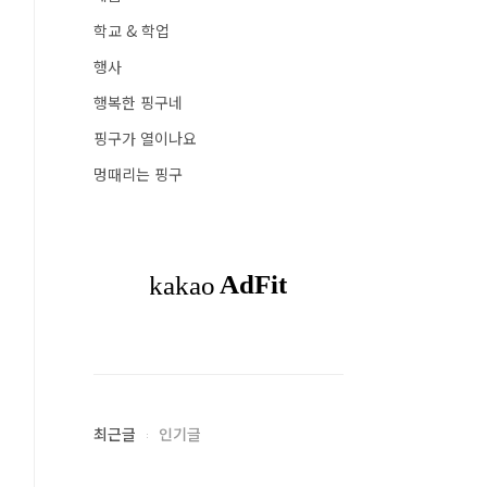
학교 & 학업
행사
행복한 핑구네
핑구가 열이나요
멍때리는 핑구
최근글
인기글