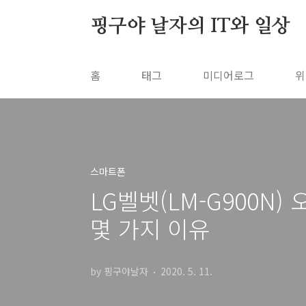
본문 바로가기
핑구야 날자의 IT와 일상
홈
태그
미디어로그
위
스마트폰
LG벨벳(LM-G900N
몇 가지 이유
by 핑구야날자
2020. 5. 11.