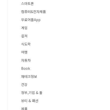
스마트폰
컴퓨터&전자제품
무료어플App
게임
컬쳐
식도락
여행
자동차
Book
재테크정보
건강
정부,기업 & 툴
뷰티 & 패션
제품