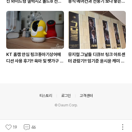
신 와이드형 갤럭시Z 폴드8 선
동식 에어컨과 선풍기 보다 좋은
택? 두 모델 프라이버시 디스플레
점도 있지만 단점도?
이 미제공!!
KT 홈캠 안심 핑크퐁아기상어에
뮤지컬 그날들 디큐브 링크 아트센
디션 사용 후기!! 육아 및 팻가구 그
터 관람기!! 엄기준 윤시윤 캐미 연
리고 부모님을 위해 한정출시 아기
기력에 즐거웠던 하루(feat. 7월
상어홈캠 어때!!
KT 장기고객 초대드림)
의안내
티스토리
로그인
고객센터
© Daum Corp.
19
46