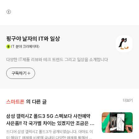
(새창열림)
로그 정보
핑구야 날자의 IT와 일상
(새창열림)
IT
분야 크리에이터
다양한 IT제품 리뷰와 테크 트렌드 그리고 일상을 소개합니다
구독하기
더보기
스마트폰
의 다른 글
삼성 갤럭시Z 폴드3 5G 스펙보다 사전예약
사은품!! 각 국가별 차이는 있겠지만 조금은 아
글 내용
쉬워
드디어 삼성 갤럭시Z 폴드3가 공개되었습니다. 아마도 이
미 해외IT 매체를 비롯해 국내외 다양한 매체를 통해서 알