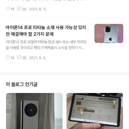
려져 다소 아쉬움이 있습니다. 삼성 갤럭시Z 폴드3가 더욱
15
36
2021. 8. 11.
완성도 높은 모습으로 과연 소비자들에게 어떤 판단을 받
게 될지도 기대가 됩니다. 삼성 갤럭시Z 폴드3를 출시하는
각 국가마다 다소 차이는 있겠지만 사전예약시 삼성이 제
아이폰14 프로 티타늄 소재 사용 가능성 있지
공하는 사은품이 관심을 받고 있습니다. S펜이 제공되는
것은 기정사실로 알려졌는데~ TMI~ 갤럭시노트를 좋아
만 해결해야 할 2가지 문제
글 내용
하는 분들은 좀 더 고민이 깊어질 수 있을지 모르겠네요. 앞
아이폰14 프로 모델에 티타늄 합금 섀시 또는 내부 프레임
으로 통신사마다 다양한 사전예약 사은품을 제공하겠지만
을 사용할 것이라고 해외 IT매체들이 소식을 전하기 시작
일단 삼성에서 제공하는 사은품만 보겠습니다. 삼성 갤럭
했습니다. 아이폰14 프로 모델은 2022년 9월경에나 볼
시Z 폴드3 5G 스펙 이유야 어찌 되었든 삼성 갤럭시Z 폴
16
30
2021. 8. 4.
가능성이 있고 아이폰13도 출시되기 전이지만 그래도 한
드3 스펙이 유출되면서 이미 알고 있는 ..
발 앞서 준비하는 애플의 소식은 늘 기대하게 됩니다. 아무
래도 아이폰의 개발 방향이 스마트폰 시장에 적지 않은 영
향을 미치게 되기 때문이겠죠. 이미 애플워치 모델 등에 티
타늄을 사용했기 때문에 향후 출시될 아이폰14에 티타늄
이 블로그 인기글
합금을 도입할 계획이라는 소식은 개연성이 없는 것도 아
니라고 하겠습니다. 그러나 티타늄의 인성은 다른 금속과
티타늄 합금의 일부로 사용될 때만 달성되기 때문에 티타
늄만 사용하기에는 무리가 있지 않을까 생각됩니다. 아이
폰14 프로 티타늄 사용 시 문제 해결 아이..