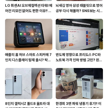
LG 휘센AI 오브제컬렉션 타워I 에
뇌새김 영어 삼성 태블릿으로 영어
어컨 리모컨 없어도 편한 이유!! 7
공부 다시 해볼까? SNS보는 시간
월 장마철 AI콜드프리로 실사용
줄여 성인영어회화 독학!!
후기
애플의 홈 허브 스마트 스피커에 7
반도체 영향으로 프리도스 PC와
인치 디스플레이 탑재 출시? 탁상
노트북 가격 인하 방법 고민? 윈도
형과 벽걸이형에 완전 새로운 운영
우11 프로도 저렴하게 직접 설치
체제 적용!!
방법?(feat. vip-scdkeys)
8인치 갤럭시Z 폴드8 울트라 대
한경희 3면 파워 냉풍기 후기!! 이