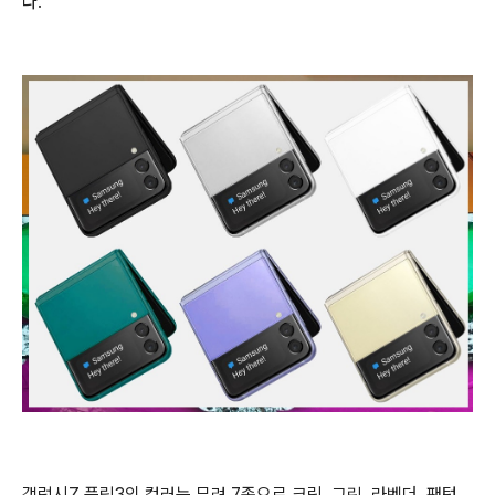
다.
갤럭시Z 플립3의 컬러는 무려 7종으로 크림, 그린, 라벤더, 팬텀