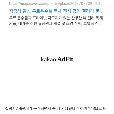
https://map.naver.com/p/entry/place/2063787708
광고
지중해 감성 무료온수풀 독채 전시 공연 갤러리 문화
공간
무료 온수풀과 프라이빗 자쿠지가 있는 산방산 뷰 컬러 독채.
커플, 대가족 추천 귤정원과 계절 꽃 조경 산책, 호텔급 침구
로 푹 쉬는 제주 감성 빌리지 독채.
갤럭시Z 플립3가 공개되면서 좀 더 기다렸다가 아이폰13으로 바