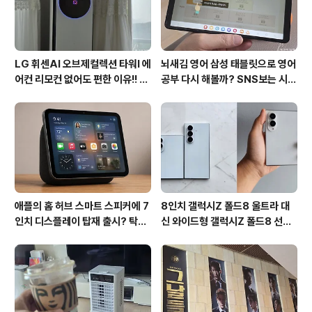
T2는 더욱 업그레이드된 기능과 콤팩트한 ..
LG 휘센AI 오브제컬렉션 타워I 에
뇌새김 영어 삼성 태블릿으로 영어
어컨 리모컨 없어도 편한 이유!! 7
공부 다시 해볼까? SNS보는 시간
월 장마철 AI콜드프리로 실사용
줄여 성인영어회화 독학!!
후기
애플의 홈 허브 스마트 스피커에 7
8인치 갤럭시Z 폴드8 울트라 대
인치 디스플레이 탑재 출시? 탁상
신 와이드형 갤럭시Z 폴드8 선
형과 벽걸이형에 완전 새로운 운영
택? 두 모델 프라이버시 디스플레
체제 적용!!
이 미제공!!