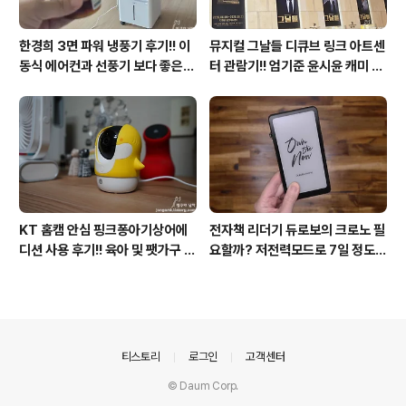
한경희 3면 파워 냉풍기 후기!! 이
뮤지컬 그날들 디큐브 링크 아트센
동식 에어컨과 선풍기 보다 좋은
터 관람기!! 엄기준 윤시윤 캐미 연
점도 있지만 단점도?
기력에 즐거웠던 하루(feat. 7월
KT 장기고객 초대드림)
KT 홈캠 안심 핑크퐁아기상어에
전자책 리더기 듀로보의 크로노 필
디션 사용 후기!! 육아 및 팻가구 그
요할까? 저전력모드로 7일 정도
리고 부모님을 위해 한정출시 아기
사용할 수 있어 단점과 장점 확인
상어홈캠 어때!!
해봐!!
의안내
티스토리
로그인
고객센터
© Daum Corp.