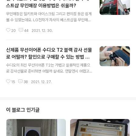
스트샵 무인매장 이용방법은 쉬울까?
글 내용
무인매장은 밀키트와 아이스크림 그리고 편의점 등은 쉽게
볼 수 있었는데요. LG전자가 자사의 베스트샵을 무인매장
으로 운영하고 있다는 사실을 알고 계신가요. 최신 9곳에
20
44
2021. 12. 30.
서 19곳으로 확대한다는 소식입니다. 물론 구매를 결정한
분들은 비대면으로 구매할 수 있어 더 없이 편하겠지만 매
장 직원의 도움이 필요한 분들은 아쉬울 수 있습니다. 일반
신제품 무선이어폰 수디오 T2 블랙 감사 선물
매장이 더 많이 있기 때문에 아직은 크게 불편하지 않을 것
같아요. 코로나19가 세상을 많이 바꾸고 있습니다. 스마트
로 어떨까? 할인으로 구매할 수 있는 방법 활
글 내용
라이프의 사각지대에 있는 분들에게는 의존도가 높아지고
용해봐!!
수디오의 최신 무선이어폰 T2는 가볍고 실용적인 제품으
소외가 될 수 있어 무인매장에서는 좀 더 세심한 판단이 필
로 감사선물로 준비하면 어떨까 싶네요. 연말연시 어렵고
요해 보입니다. 야간만 LG베스트샵 무인매장 운영 코로나
힘들 때 도와준 분 중에 꼭 성의를 표시하고 싶다면 신제품
로 인해 지난 2년 동안 무인매장의 니즈와 함께 다양한 분
15
38
2021. 12. 27.
무선이어폰 수디오T2를 생각해 보세요. 정상 가격으로 구
야로 확산되고 있음은 분명합니다. ..
매하면 부담이 될 수 있지만 본 포스팅에서 알려드린 할인
코드를 사용하면 최고 25%의 할인을 받을 수 있거든요.
기능과 디자인도 괜찮지만 워런티에 대한 파격적인 조건이
감사선물로 더욱 만족도를 높여주지 않을까 싶네요. 물론
이 블로그 인기글
몇십만 원 하는 무선이어폰과 비교하면 아쉬운 부분도 있
지만 무난한 제품으로 부담 없이 주고받을 수 있지 않을까
싶네요. 무선이어폰 신제품 수디오 T2 개봉기 다양한 무선
이어폰 라인업을 갖고 있는 수디오의 최신 블루투스이어폰