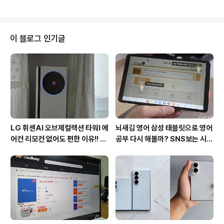
스타일러 슈케이스를 아무래도 구매하기 전에..
일반 이어폰과 무슨 차이가 있을까요. 잠이 쉽게 오지 않는
불면의 밤을 보낼 때 유튜브에서 비가 오는 소리나 파도 소
리를 틀어 놓고 자면 도움이 되기도 하는데요. 이는 사람마
다 차이가 있어 모두 도움이 된다고 할 수는 없습니다. LG
이 블로그 인기글
전자의 수면케어 디바이스 엘지 마인드 웰니스 솔루션 브
리즈는 소리로 안정을 시켜 주는 기능에서는 비슷하다고
할 수 있지만 차별회된 숙면케러 솔루션을 제공하는 것이
차이가 있습니다. 수면케어 디바이스 브리즈의 디자인 수
면케어 디바이스 브리즈는 LG전자가 올 초 ..
LG 휘센AI 오브제컬렉션 타워I 에
뇌새김 영어 삼성 태블릿으로 영어
어컨 리모컨 없어도 편한 이유!! 7
공부 다시 해볼까? SNS보는 시간
월 장마철 AI콜드프리로 실사용
줄여 성인영어회화 독학!!
후기