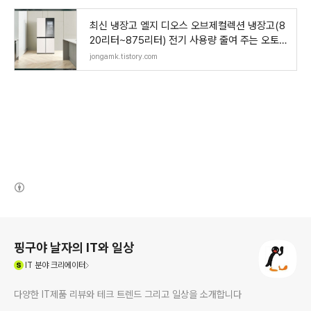
최신 냉장고 엘지 디오스 오브제컬렉션 냉장고(8
20리터~875리터) 전기 사용량 줄여 주는 오토
클로
jongamk.tistory.com
(새창열림)
로그 정보
핑구야 날자의 IT와 일상
(새창열림)
IT
분야 크리에이터
다양한 IT제품 리뷰와 테크 트렌드 그리고 일상을 소개합니다