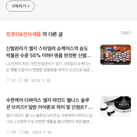
구독하기
더보기
컴퓨터&전자제품
의 다른 글
신발관리기 엘지 스타일러 슈케이스의 습도
박물관 수준 55% 이하!! 명품 한정판 신발로
글 내용
슈테크?(feat. LG전자)
LG전자의 최신 가전 신발관리기 엘지 스타일러 슈케이스
는 명품 신발이나 한정판 운동화를 최적의 조건으로 보관
및 인테리어 소품으로 어떨까 싶네요. 슈테크를 하는 신발
31
78
2023. 7. 15.
마니아들에게는 엘지 스타일러 슈케이스가 인기를 얻을 것
으로 예상이 됩니다. 그러고 보면 LG전자는 기발한 아이디
어로 전자제품을 꾸준히 만들어 내는 것 같아요. 예를 들면
수면케어 디바이스 엘지 마인드 웰니스 솔루
의류관리기 LG 스타일러와 식물관리기 엘지 틔운 같은 제
품들이라고 하겠습니다. 최근 LG전자가 힘을 쏟고 있는 다
션 브리즈!! 일반 이어폰과 차이 및 단점은? (f
글 내용
양한 가전제품 중에 신발관리기 엘지 스타일러 슈케이스는
eat. LG전자)
엘지 마인드 웰니스 솔루션 브리즈는 수면케어 디바이스입
신발 마니아 층을 중심으로 소비가 되는 제품이라 기대이
니다. LG전자가 또 희한한 제품을 출시하면서 과연 불면증
상의 히트는 어렵지 않을까 싶기도 합니다. 엘지 스타일러
으로 힘들어하는 분들에게 얼마나 도움을 줄지 기대됩니
슈케이스의 최근 소식을 전합니다. 세종문화회관에서 LG
39
80
2023. 7. 14.
다. 물론 수면케어 디바이스는 의료기기는 아닙니다. 그럼