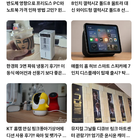
반도체 영향으로 프리도스 PC와
8인치 갤럭시Z 폴드8 울트라 대
노트북 가격 인하 방법 고민? 윈도
신 와이드형 갤럭시Z 폴드8 선
우11 프로도 저렴하게 직접 설치
택? 두 모델 프라이버시 디스플레
방법?(feat. vip-scdkeys)
이 미제공!!
한경희 3면 파워 냉풍기 후기!! 이
애플의 홈 허브 스마트 스피커에 7
동식 에어컨과 선풍기 보다 좋은
인치 디스플레이 탑재 출시? 탁상
점도 있지만 단점도?
형과 벽걸이형에 완전 새로운 운영
체제 적용!!
KT 홈캠 안심 핑크퐁아기상어에
뮤지컬 그날들 디큐브 링크 아트센
디션 사용 후기!! 육아 및 팻가구 그
터 관람기!! 엄기준 윤시윤 캐미 연