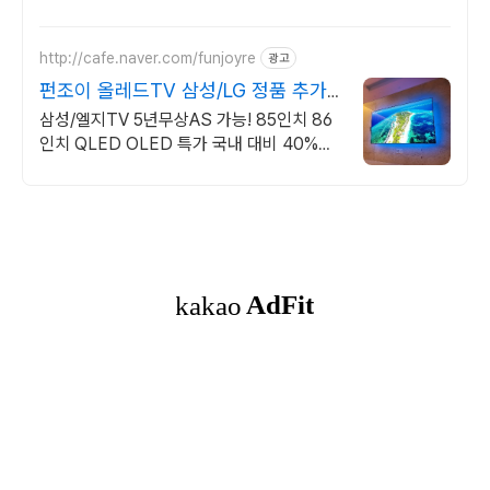
http://cafe.naver.com/funjoyre
광고
펀조이 올레드TV 삼성/LG 정품 추가
비용없음
삼성/엘지TV 5년무상AS 가능! 85인치 86
인치 QLED OLED 특가 국내 대비 40%이
상 할인 판매중/모든비용포함