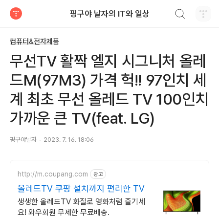
검색하기
핑구야 날자의 IT와 일상
티스토리
컴퓨터&전자제품
무선TV 활짝 엘지 시그니처 올레
드M(97M3) 가격 헉!! 97인치 세
계 최초 무선 올레드 TV 100인치
가까운 큰 TV(feat. LG)
핑구야날자
2023. 7. 16. 18:06
http://m.coupang.com
광고
올레드TV 쿠팡 설치까지 편리한 TV
생생한 올레드TV 화질로 영화처럼 즐기세
요! 와우회원 무제한 무료배송.