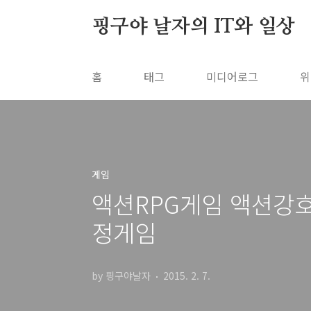
본문 바로가기
핑구야 날자의 IT와 일상
홈
태그
미디어로그
위
게임
액션RPG게임 액션강호 
정게임
by 핑구야날자
2015. 2. 7.