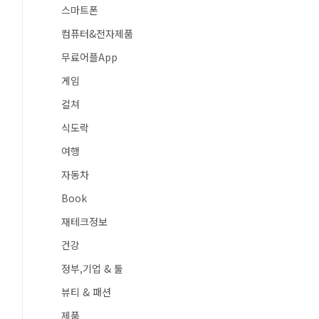
스마트폰
컴퓨터&전자제품
무료어플App
게임
컬쳐
식도락
여행
자동차
Book
재테크정보
건강
정부,기업 & 툴
뷰티 & 패션
제품