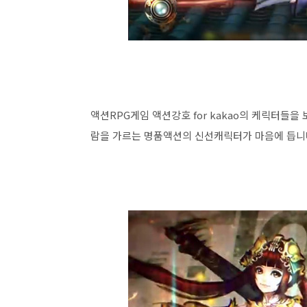
액션RPG게임 액션강호 for kakao의 케릭터들
람을 가르는 명품액션의 신선캐릭터가 마음에 듭니