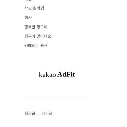
학교 & 학업
행사
행복한 핑구네
핑구가 열이나요
멍때리는 핑구
최근글
인기글