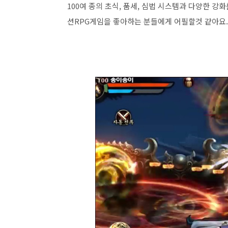
100여 종의 초식, 품세, 심법 시스템과 다양한 강화
션RPG게임을 좋아하는 분들에게 어필할것 같아요.