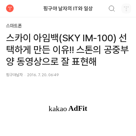
검색하기
핑구야 날자의 IT와 일상
티스토리
스마트폰
스카이 아임백(SKY IM-100) 선
택하게 만든 이유!! 스톤의 공중부
양 동영상으로 잘 표현해
핑구야날자
2016. 7. 20. 06:49