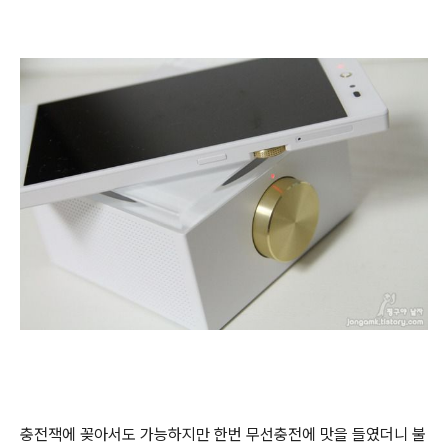
충전잭에 꽂아서도 가능하지만 한번 무선충전에 맛을 들였더니 불