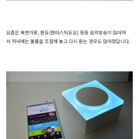
요즘은 복면가왕, 판듀(판타스틱듀오) 등등 음악방송이 많아져
서 저녁에는 볼륨을 조절해 놓고 다시 듣는 경우도 많아졌답니다.