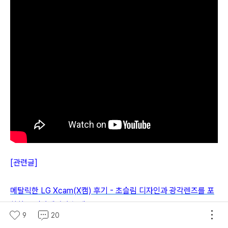
[관련글]
메탈릭한 LG Xcam(X캠) 후기 - 초슬림 디자인과 광각렌즈를 포
함한 듀얼카메라가 눈에 쏘옥~~
9
20