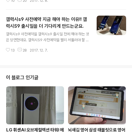
10
20
2017. 12. 8.
차별화된 스펙도 역시 궁금한 부분입니다. LG전자가 그 동
안 가전에서 LG 시그니처 라인업으로 주목을 받았는데요.
이러한 프리미엄 이미지가 과연 스마트폰에서도 통할지 귀
갤럭시s9 사전예약 지금 해야 하는 이유!! 갤
추가 주목됩니다. 한정판으로 300대의 초프리미엄 스마트
폰 LG 시그니처 에디션을 출시하는데요. 가격은 150만원
럭시S9 출시일을 더 기다리게 만드는군요.
글 내용
전후가 될 것으로 보입니다. 그리고 한정판 300대의 300
갤럭시s9 사전예약을 갤럭시s9 출시일 전에 해야 하는 것
은 V30을 연상케하는 숫자로 보여집니다. 그럼 어떤 차별
은 당연한데요. 갤럭시S9 사전예약을 빨리 서둘러야 할 이
성이 있는지 정리해 보겠습니다. LG 시그니처의 프리미엄
유가 있답니다. 통신사별 사전예약 선물과는 별도로 사은
이미지 LG전자는 초프리미엄 스마트폰 LG 시그니처 에디
13
28
2017. 12. 7.
품을 받을 수 있기 때문입니다. 현재 갤럭시S9을 볼 수 있
션을 통해 소비자로부터..
는 시점은 내년 1월 IFA2018 또는 MWC2018 전후로 예
상하고 있는데요. 그 이후로 갤럭시S9 출시일이 잡히겠죠.
결국은 예년보다는 빠르게 출시될 것은 분명한 것 같습니
다. 2018년 신년부터 대격돌이 예상되는 가운데 글로벌
이 블로그 인기글
스마트폰 점유율 1위를 수성하게 될 것인지 자못 궁금해집
니다. 갤럭시S9을 기다리는 분들에게 좋은 소식이 있어 전
합니다. 갤럭시S9의 예상 스펙 삼성이 퀄컴의 스냅드래곤
845의 초기 물량을 선점하면서 강력한 마케팅을 준비했던
것은 이미 알려진 사실입..
LG 휘센AI 오브제컬렉션 타워I 에
뇌새김 영어 삼성 태블릿으로 영어