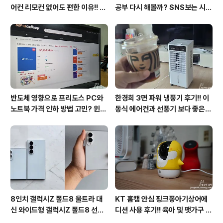
어컨 리모컨 없어도 편한 이유!! 7
공부 다시 해볼까? SNS보는 시간
월 장마철 AI콜드프리로 실사용
줄여 성인영어회화 독학!!
후기
반도체 영향으로 프리도스 PC와
한경희 3면 파워 냉풍기 후기!! 이
노트북 가격 인하 방법 고민? 윈도
동식 에어컨과 선풍기 보다 좋은
우11 프로도 저렴하게 직접 설치
점도 있지만 단점도?
방법?(feat. vip-scdkeys)
8인치 갤럭시Z 폴드8 울트라 대
KT 홈캠 안심 핑크퐁아기상어에
신 와이드형 갤럭시Z 폴드8 선
디션 사용 후기!! 육아 및 팻가구 그
택? 두 모델 프라이버시 디스플레
리고 부모님을 위해 한정출시 아기