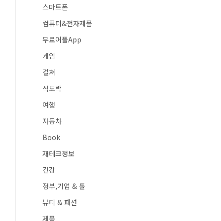
스마트폰
컴퓨터&전자제품
무료어플App
게임
컬쳐
식도락
여행
자동차
Book
재테크정보
건강
정부,기업 & 툴
뷰티 & 패션
제품