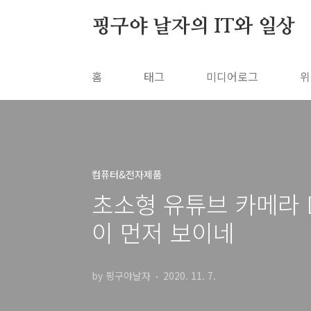
본문 바로가기
핑구야 날자의 IT와 일상
홈
태그
미디어로그
위
컴퓨터&전자제품
초소형 유튜브 카메라 
이 먼저 보이네
by 핑구야날자
2020. 11. 7.