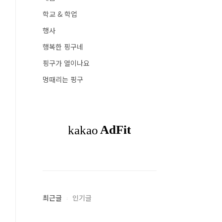
학교 & 학업
행사
행복한 핑구네
핑구가 열이나요
멍때리는 핑구
최근글
인기글